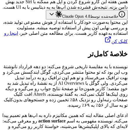
همین
هفته
این
کارو
شروع
کردن
و
اپل
هم
ممکنه
با
Siri
جدید
بهش
دامن
بزنه.
نتیجه‌ش
فشرده
شدن
اپ‌ها
به
یه
دیتابیس
با
یه
UI
هست.
خلاصه‌شده توسط
Claude Opus 4.8
این محتوا به‌صورت خودکار با استفاده از هوش مصنوعی تولید شده،
و بررسی نهایی اون پیش از استفاده توصیه میشه. مسئولیت
استفاده به‌عهده کاربر هست. برای مطالعه متن اصلی خبر،
اینجا رو
کلیک کن
خلاصهٔ کامل‌تر
نویسنده
با
یه
مقایسهٔ
تاریخی
شروع
می‌کنه:
دو
دهه
قرارداد
نانوشتهٔ
وب
این
بود
که
تو
محتوا
منتشر
می‌کردی،
گوگل
ایندکسش
می‌کرد
و
بهت
ترافیک
می‌فرستاد
و
تو
هم
اون
ترافیک
رو
به
درآمد
تبدیل
می‌کردی.
ولی
گوگل
با
AI Overviews
از
یه
نقشهٔ
راه
تبدیل
شد
به
خودِ
مقصد؛
کاربر
همون‌جا
تو
صفحهٔ
نتایج
جواب
رو
می‌گیره
و
دیگه
روی
لینک‌ها
کلیک
نمی‌کنه.
به
گفتهٔ
نویسنده،
Ahrefs
افت
کلیک
صفحات
رتبه‌اول
رو
نزدیک
۵۸٪
تخمین
زده
و
جستجوهای
بدون‌کلیک
تو
یه
سال
از
۵۶٪
به
۶۹٪
رسیده.
ادعای
اصلی
مقاله
اینه
که
همین
مکانیزم
داره
به
اپ‌ها
هم
تعمیم
پیدا
می‌کنه.
نویسنده
مفهومی
به
اسم
action surface
رو
معرفی
می‌کنه:
لایه‌ای
که
بالای
اپلیکیشن‌ها
می‌شینه،
خواستهٔ
کاربر
رو
می‌گیره
و