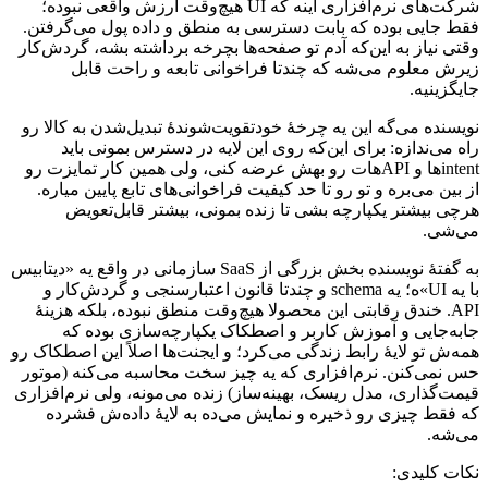
شرکت‌های
نرم‌افزاری
اینه
که
UI
هیچ‌وقت
ارزش
واقعی
نبوده؛
فقط
جایی
بوده
که
بابت
دسترسی
به
منطق
و
داده
پول
می‌گرفتن.
وقتی
نیاز
به
این‌که
آدم
تو
صفحه‌ها
بچرخه
برداشته
بشه،
گردش‌کار
زیرش
معلوم
می‌شه
که
چندتا
فراخوانی
تابعه
و
راحت
قابل
جایگزینیه.
نویسنده
می‌گه
این
یه
چرخهٔ
خودتقویت‌شوندهٔ
تبدیل‌شدن
به
کالا
رو
راه
می‌ندازه:
برای
این‌که
روی
این
لایه
در
دسترس
بمونی
باید
intent
‌ها
و
API
هات
رو
بهش
عرضه
کنی،
ولی
همین
کار
تمایزت
رو
از
بین
می‌بره
و
تو
رو
تا
حد
کیفیت
فراخوانی‌های
تابع
پایین
میاره.
هرچی
بیشتر
یکپارچه
بشی
تا
زنده
بمونی،
بیشتر
قابل‌تعویض
می‌شی.
به
گفتهٔ
نویسنده
بخش
بزرگی
از
SaaS
سازمانی
در
واقع
یه
«دیتابیس
با
یه
UI
»ه؛
یه
schema
و
چندتا
قانون
اعتبارسنجی
و
گردش‌کار
و
API
.
خندق
رقابتی
این
محصولا
هیچ‌وقت
منطق
نبوده،
بلکه
هزینهٔ
جابه‌جایی
و
آموزش
کاربر
و
اصطکاک
یکپارچه‌سازی
بوده
که
همه‌ش
تو
لایهٔ
رابط
زندگی
می‌کرد؛
و
ایجنت‌ها
اصلاً
این
اصطکاک
رو
حس
نمی‌کنن.
نرم‌افزاری
که
یه
چیز
سخت
محاسبه
می‌کنه
(موتور
قیمت‌گذاری،
مدل
ریسک،
بهینه‌ساز)
زنده
می‌مونه،
ولی
نرم‌افزاری
که
فقط
چیزی
رو
ذخیره
و
نمایش
می‌ده
به
لایهٔ
داده‌ش
فشرده
می‌شه.
نکات
کلیدی: