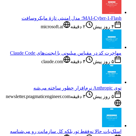
MAI-Cyber-1-Flash؛ مدل امنیتی تازهٔ مایکروسافت
۴ روز پیش
۲
دقیقه
microsoft.ai
مهاجرت کد در مقیاس میلیونی با ایجنت‌های Claude Code
۵ روز پیش
۴
دقیقه
claude.com
توی Anthropic نرم‌افزار چطور ساخته می‌شه
۵ روز پیش
۳
دقیقه
newsletter.pragmaticengineer.com
اسلک‌بات حالا نه‌فقط تو، بلکه کل سازمانت رو می‌شناسه