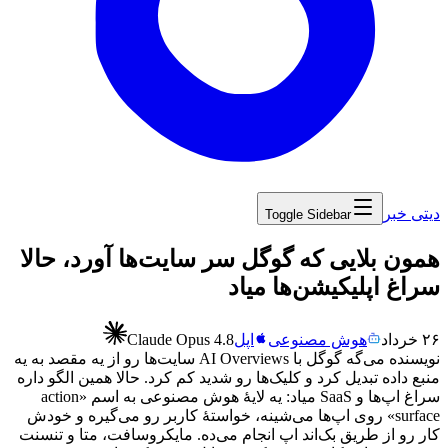
دیتی خبر
Toggle Sidebar
‏همون بلایی که گوگل سر سایت‌ها آورد، حالا
سراغ اپلیکیشن‌ها میاد
۲۶ خرداد
هوش مصنوعی
اپل
Claude Opus 4.8
نویسنده
می‌گه
گوگل
با
AI Overviews
سایت‌ها
رو
از
یه
مقصد
به
یه
منبع
داده
تبدیل
کرد
و
کلیک‌ها
رو
شدید
کم
کرد.
حالا
همین
الگو
داره
سراغ
اپ‌ها
و
SaaS
میاد:
یه
لایهٔ
هوش
مصنوعی
به
اسم
«
action
surface
»
روی
اپ‌ها
می‌شینه،
خواستهٔ
کاربر
رو
می‌گیره
و
خودش
کار
رو
از
طریق
بک‌اند
اپ
انجام
می‌ده.
مایکروسافت،
متا
و
تنسنت