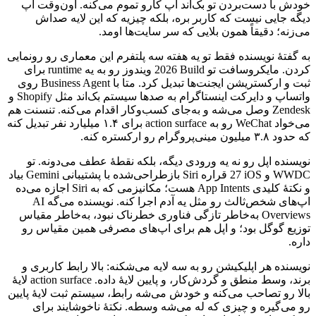
خودش
با
دست‌بردن
تو
بک‌اند
اپ
کارو
تموم
می‌کنه.
اون‌وقت
اپ
دیگه
جایی
نیست
که
کاربر
بره،
بلکه
چیزیه
که
این
لایه
صداش
می‌زنه؛
دقیقاً
همون
بلایی
که
سر
سایت‌ها
اومد.
به
گفتهٔ
نویسنده
فقط
تو
یه
هفته
سه
پلتفرم
این
معماری
رو
رونمایی
کردن.
مایکروسافت
تو
Build
2026
ویندوز
رو
به
یه
runtime
برای
ثبت
و
ارکستریشن
ایجنت‌ها
تبدیل
کرد.
متا
با
Business Agent
روی
واتساپ
و
دایرکت
اینستاگرام
به
صدها
سیستم
بک‌اند
مثل
Shopify
و
Zendesk
وصل
می‌شه
و
به‌جای
کسب‌وکار
اقدام
می‌کنه.
تنسنت
هم
می‌خواد
WeChat
رو
به
action surface
برای
۱.۴
میلیارد
نفر
تبدیل
کنه
که
حدود
۳.۸
میلیون
مینی‌پروگرام
رو
ارکستره
کنه.
نویسنده
اپل
رو
نه
یه
ورودی
دیگه،
بلکه
نقطهٔ
عطف
می‌دونه.
تو
WWDC
و
iOS
27
قراره
Siri
بازطراحی‌شده
با
پشتیبانی
Gemini
بیاد
و
نکتهٔ
کلیدی
App Intents
هست؛
مکانیزمی
که
به
Siri
اجازه
می‌ده
اپ‌های
شخص‌ثالث
رو
مثل
یه
آدم
اجرا
کنه.
نویسنده
می‌گه
AI
Overviews
به‌خاطر
تازگی
فناوری
خطرناک
نبود،
به‌خاطر
مقیاس
توزیع
گوگل
بود؛
و
اپل
هم
برای
اپ‌های
مصرفی
همین
مقیاس
رو
داره.
نویسنده
هر
اپلیکیشن
رو
به
سه
لایه
می‌شکنه:
بالا
رابط
کاربری
و
برند،
وسط
منطق
و
گردش‌کار،
و
پایین
لایهٔ
داده.
action surface
لایهٔ
بالا
رو
تصاحب
می‌کنه
و
خودش
می‌شه
رابط،
سیستم
ثبت
لایهٔ
پایین
رو
می‌گیره
و
چیزی
که
له
می‌شه
وسطه.
نکتهٔ
ناخوشایند
برای