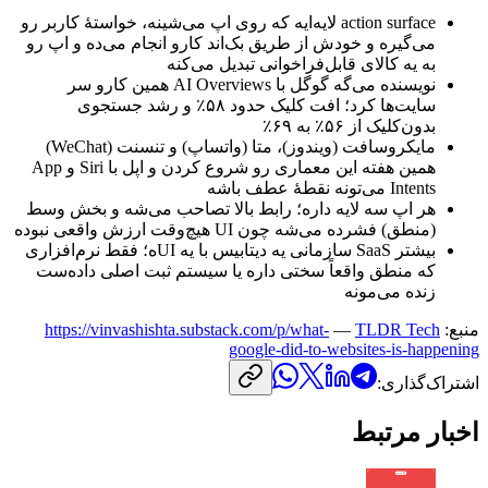
action surface
لایه‌ایه
که
روی
اپ
می‌شینه،
خواستهٔ
کاربر
رو
می‌گیره
و
خودش
از
طریق
بک‌اند
کارو
انجام
می‌ده
و
اپ
رو
به
یه
کالای
قابل‌فراخوانی
تبدیل
می‌کنه
نویسنده
می‌گه
گوگل
با
AI Overviews
همین
کارو
سر
سایت‌ها
کرد؛
افت
کلیک
حدود
۵۸٪
و
رشد
جستجوی
بدون‌کلیک
از
۵۶٪
به
۶۹٪
مایکروسافت
(ویندوز)،
متا
(واتساپ)
و
تنسنت
(WeChat)
همین
هفته
این
معماری
رو
شروع
کردن
و
اپل
با
Siri
و
App
Intents
می‌تونه
نقطهٔ
عطف
باشه
هر
اپ
سه
لایه
داره؛
رابط
بالا
تصاحب
می‌شه
و
بخش
وسط
(منطق)
فشرده
می‌شه
چون
UI
هیچ‌وقت
ارزش
واقعی
نبوده
بیشتر
SaaS
سازمانی
یه
دیتابیس
با
یه
UI
ه؛
فقط
نرم‌افزاری
که
منطق
واقعاً
سختی
داره
یا
سیستم
ثبت
اصلی
داده‌ست
زنده
می‌مونه
منبع:
TLDR Tech
—
https://vinvashishta.substack.com/p/what-
google-did-to-websites-is-happening
اشتراک‌گذاری:
اخبار مرتبط