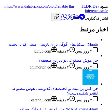
منبع:
TLDR Dev
—
https://www.databricks.com/blog/reliable-llm-
inference-scale
اشتراک‌گذاری:
اخبار مرتبط
Mantis؛ اسکیل‌های گوگل برای بازبینی امنیتی کد با ایجنت
۲ روز پیش
۳
دقیقه
github.com
چرا هوش مصنوعی تو دیزاین ضعیفه؟
۲ روز پیش
۴
دقیقه
philmorton.co
چرا کش پرامپت تو ایجنت‌های کدنویسی هوش مصنوعی
اینقدر شکننده‌ست؟
۲ روز پیش
۳
دقیقه
earendil.com
MAI-Cyber-1-Flash؛ مدل امنیتی تازهٔ مایکروسافت