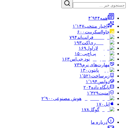
همه
۴٬۹۴۴
اخبار منتخب
۱٬۱۴۷
جاوااسکریپت
۶۰۰
فرانت‌اند
۷۹۴
ری‌اکت
۱۹۳
لاراول
۱۶۹
پی‌اچ‌پی
۱۵۰
نود جی‌اس
۱۶۳
مهارت‌های نرم
۷۳۹
پایتون
۱۳۰
زیرساخت
۱٬۵۲۱
دواپس
۱٬۱۹۴
پایگاه داده
۲۰۴
امنیت
۱٬۳۲۹
هوش مصنوعی
۲٬۹۰۰
اپل
۱۷۰
گوگل
۱۷۸
درباره ما