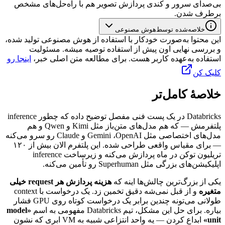
بی‌صدای
سرور
و
کندی
پردازش
تصویر
هم
با
راه‌حل‌های
مشخص
برطرف
شدن.
خلاصه‌شده توسط
هوش مصنوعی
این محتوا به‌صورت خودکار با استفاده از هوش مصنوعی تولید شده،
و بررسی نهایی اون پیش از استفاده توصیه میشه. مسئولیت
استفاده به‌عهده کاربر هست. برای مطالعه متن اصلی خبر،
اینجا رو
کلیک کن
خلاصهٔ کامل‌تر
Databricks
در
یک
پست
فنی
مفصل
توضیح
داده
که
چطور
inference
پلتفرمش
—
که
هم
مدل‌های
متن‌باز
مثل
Kimi
و
Qwen
و
هم
مدل‌های
اختصاصی
مثل
OpenAI
،
Gemini
و
Claude
رو
سرو
می‌کنه
—
برای
مقیاس
واقعی
طراحی
شده.
این
پلتفرم
الان
بیش
از
۱۲۰
تریلیون
توکن
در
ماه
پردازش
می‌کنه
و
زیرساخت
inference
اپلیکیشن‌های
بزرگی
مثل
Superhuman
رو
تأمین
می‌کنه.
یکی
از
بزرگ‌ترین
چالش‌ها
اینه
که
هزینه
پردازش
هر
request
خیلی
متغیره
و
از
قبل
نمی‌شه
دقیق
تخمین
زد.
یک
درخواست
با
context
طولانی
می‌تونه
چندین
برابر
یک
درخواست
کوتاه
روی
GPU
فشار
بیاره.
برای
حل
این
مشکل،
تیم
Databricks
مفهومی
به
اسم
«
model
unit
»
ابداع
کردن
—
یه
واحد
انتزاعی
شبیه
به
VM
ابری
که
نشون