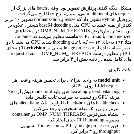
مشکل
دیگه
کندی
پردازش
تصویر
بود.
وقتی
batch
های
بزرگ
از
request
های
multimodal
می‌رسیدن،
نرخ
خطا
اوج
می‌گرفت.
پروفایل
Python
نشون
داد
که
resize
و
normalization
تصویر
۱۰
برابر
کندتر
از
بقیه
عملیات
CPU
مثل
base64 decoding
هستن.
علاوه
بر
این،
مقدار
پیش‌فرض
OMP_NUM_THREADS
در
محیط‌های
containerized
با
تعداد
vCPU
هاست
تنظیم
می‌شه
نه
container
—
مثلاً
۱۹۲
به‌جای
۱۲
—
که
باعث
throttling
شدید
CPU
می‌شد.
با
دو
تغییر
—
استفاده
از
image processor
مبتنی
بر
Torchvision
(به‌جای
PIL
)
و
تنظیم
درست
OMP_NUM_THREADS
—
تعداد
request
های
کامل‌شده
در
ثانیه
بیش
از
۳
برابر
شد.
نکات
کلیدی:
model unit
یه
واحد
انتزاعی
برای
تخمین
هزینه
واقعی
هر
LLM request
روی
GPU
‌ه
load balancing
و
autoscaling
بر
پایه
model unit
بیش
از
۸۰٪
هزینه
GPU
رو
نسبت
به
ظرفیت
ثابت
کاهش
داده
health check
های
black-box
با
اولویت
بالا،
silent hang
های
سرور
رو
زیر
۵
دقیقه
تشخیص
و
رفع
می‌کنن
اشتباه
پیش‌فرض
OMP_NUM_THREADS
در
container
می‌تونه
CPU throttling
جدی
ایجاد
کنه
تغییر
image processor
از
PIL
به
Torchvision
به‌تنهایی
throughput
رو
۳
برابر
کرد