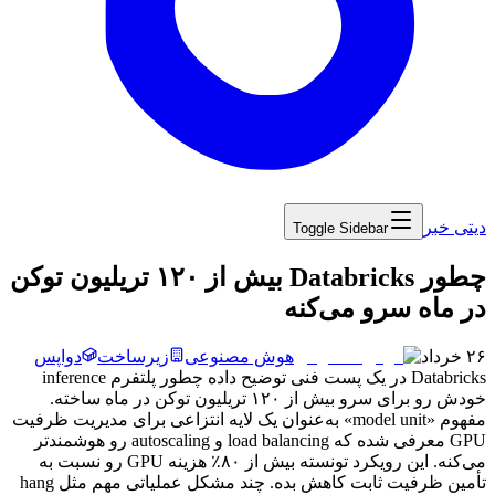
دیتی خبر
Toggle Sidebar
‏چطور Databricks بیش از ۱۲۰ تریلیون توکن
در ماه سرو می‌کنه
۲۶ خرداد
هوش مصنوعی
زیرساخت
دواپس
Databricks
در
یک
پست
فنی
توضیح
داده
چطور
پلتفرم
inference
خودش
رو
برای
سرو
بیش
از
۱۲۰
تریلیون
توکن
در
ماه
ساخته.
مفهوم
«
model unit
»
به‌عنوان
یک
لایه
انتزاعی
برای
مدیریت
ظرفیت
GPU
معرفی
شده
که
load balancing
و
autoscaling
رو
هوشمندتر
می‌کنه.
این
رویکرد
تونسته
بیش
از
۸۰٪
هزینه
GPU
رو
نسبت
به
تأمین
ظرفیت
ثابت
کاهش
بده.
چند
مشکل
عملیاتی
مهم
مثل
hang