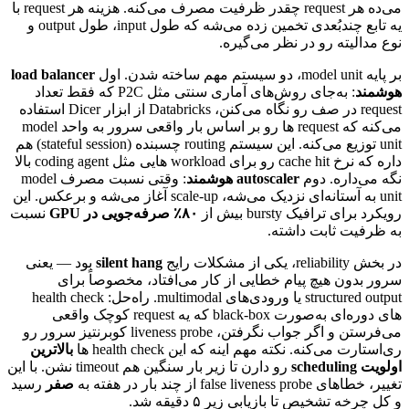
می‌ده
هر
request
چقدر
ظرفیت
مصرف
می‌کنه.
هزینه
هر
request
با
یه
تابع
چندبُعدی
تخمین
زده
می‌شه
که
طول
input
،
طول
output
و
نوع
مدالیته
رو
در
نظر
می‌گیره.
بر
پایه
model unit
،
دو
سیستم
مهم
ساخته
شدن.
اول
load balancer
هوشمند
:
به‌جای
روش‌های
آماری
سنتی
مثل
P2C
که
فقط
تعداد
request
در
صف
رو
نگاه
می‌کنن،
Databricks
از
ابزار
Dicer
استفاده
می‌کنه
که
request
ها
رو
بر
اساس
بار
واقعی
سرور
به
واحد
model
unit
توزیع
می‌کنه.
این
سیستم
routing
چسبنده
(stateful session)
هم
داره
که
نرخ
cache hit
رو
برای
workload
هایی
مثل
coding agent
بالا
نگه
می‌داره.
دوم
autoscaler
هوشمند
:
وقتی
نسبت
مصرف
model
unit
به
آستانه‌ای
نزدیک
می‌شه،
scale-up
آغاز
می‌شه
و
برعکس.
این
رویکرد
برای
ترافیک
bursty
بیش
از
۸۰٪
صرفه‌جویی
در
GPU
نسبت
به
ظرفیت
ثابت
داشته.
در
بخش
reliability
،
یکی
از
مشکلات
رایج
silent hang
بود
—
یعنی
سرور
بدون
هیچ
پیام
خطایی
از
کار
می‌افتاد،
مخصوصاً
برای
structured output
یا
ورودی‌های
multimodal
.
راه‌حل:
health check
های
دوره‌ای
به‌صورت
black-box
که
یه
request
کوچک
واقعی
می‌فرستن
و
اگر
جواب
نگرفتن،
liveness probe
کوبرنتیز
سرور
رو
ری‌استارت
می‌کنه.
نکته
مهم
اینه
که
این
health check
ها
بالاترین
اولویت
scheduling
رو
دارن
تا
زیر
بار
سنگین
هم
timeout
نشن.
با
این
تغییر،
خطاهای
false liveness probe
از
چند
بار
در
هفته
به
صفر
رسید
و
کل
چرخه
تشخیص
تا
بازیابی
زیر
۵
دقیقه
شد.