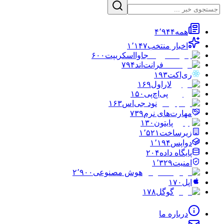
همه
۴٬۹۴۴
اخبار منتخب
۱٬۱۴۷
جاوااسکریپت
۶۰۰
فرانت‌اند
۷۹۴
ری‌اکت
۱۹۳
لاراول
۱۶۹
پی‌اچ‌پی
۱۵۰
نود جی‌اس
۱۶۳
مهارت‌های نرم
۷۳۹
پایتون
۱۳۰
زیرساخت
۱٬۵۲۱
دواپس
۱٬۱۹۴
پایگاه داده
۲۰۴
امنیت
۱٬۳۲۹
هوش مصنوعی
۲٬۹۰۰
اپل
۱۷۰
گوگل
۱۷۸
درباره ما