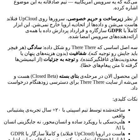
می‌کنه
که
یه
سرویس
آمریکاییه
—
تیم
صادقانه
به
این
موضوع
اشاره
کرده.
از
نظر
زیرساخت
و
حریم
خصوصی
،
سرورها
روی
UpCloud
فنلاند
هاست
می‌شن
و
داده‌ها
از
اتحادیه
اروپا
خارج
نمی‌شن.
این
ابزار
کاملاً
با
GDPR
سازگاره
و
قرارداد
پردازش
داده
با
همه‌ی
ارائه‌دهنده‌های
سرویس
امضا
شده.
سه
اصل
اساسی
که
There There
رو
شکل
داده:
سادگی
(هر
فیچر
باید
جایش
رو
توجیه
کنه)،
شفافیت
(بدون
هزینه‌های
پنهان
یا
محدودیت‌های
غافلگیرکننده)،
و
توجه
به
جزئیات
(از
انیمیشن‌ها
گرفته
تا
متن
پیغام‌های
خطا).
این
محصول
الان
در
مرحله‌ی
بتای
بسته
(Closed Beta)
هست
و
می‌شه
از
سایت
There There
برای
دسترسی
زودهنگام
درخواست
داد.
نکات
کلیدی:
ساخته‌شده
توسط
تیم
اسپیتی
با
۲۰+
سال
تجربه‌ی
پشتیبانی
واقعی
هلپ‌دسکی
با
رویکرد
ساده
و
انسان‌محور،
نه
جایگزینی
انسان
با
AI
هاست
در
اروپا
(
UpCloud
فنلاند)
و
کاملاً
سازگار
با
GDPR
AI
از
OpenAI
استفاده
می‌کنه
—
تیم
صادقانه
به
این
اشاره