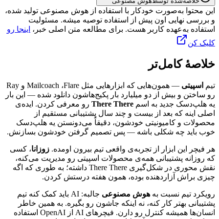
خلاصه‌شده توسط
هوش مصنوعی
این محتوا به‌صورت خودکار با استفاده از هوش مصنوعی تولید شده،
و بررسی نهایی اون پیش از استفاده توصیه میشه. مسئولیت
استفاده به‌عهده کاربر هست. برای مطالعه متن اصلی خبر،
اینجا رو
کلیک کن
خلاصهٔ کامل‌تر
تیم
اسپیتی
—
همون‌هایی
که
ابزارهایی
مثل
Flare
،
Mailcoach
و
Ray
رو
ساختن
و
بیش
از
دو
میلیارد
بار
پکیج‌هاشون
دانلود
شده
—
این
بار
یه
هلپ‌دسک
جدید
به
اسم
There There
رو
معرفی
کردن.
ایده‌ی
اصلی
اینه
که
بعد
از
بیست‌
و
چند
سال
پشتیبانی
مستقیم
از
محصولات
و
کامیونیتی
خودشون،
دقیقاً
می‌دونستن
یه
هلپ‌دسک
خوب
باید
چه
شکلی
باشه
—
پس
تصمیم
گرفتن
خودشون
بسازنش.
هر
فیچر
این
ابزار
از
تجربه‌ی
واقعی
تیم
بیرون
اومده.
زوزانا
،
کسی
که
روزانه
پشتیبانی
همه‌ی
محصولات
اسپیتی
رو
مدیریت
می‌کنه،
نقش
محوری
در
شکل‌گیری
There There
داشته؛
به
طوری
که
اگه
چیزی
براش
آزاردهنده
بوده،
همون
هفته
درستش
کردن.
رویکرد
تیم
نسبت
به
هوش
مصنوعی
جالبه:
AI
باید
کمک
کنه
تیم
پشتیبانی
بهتر
کار
کنه،
نه
اینکه
جاشون
رو
بگیره.
به
همین
خاطر
انسان‌ها
همیشه
کنترل
رو
دارن.
فیچرهای
AI
از
OpenAI
استفاده