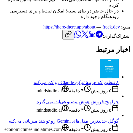
کرده
در
حال
حاضر
در
بتای
بسته؛
امکان
ثبت‌نام
برای
دسترسی
زودهنگام
وجود
داره
منبع:
freek.dev
—
https://there-there.app/about
اشتراک‌گذاری:
اخبار مرتبط
۸ تنظیم که هزینهٔ توکن Claude رو کم می‌کنه
۵ روز پیش
۴
دقیقه
mindstudio.ai
چرا پیچ فروش هوش مصنوعی‌ات نمی‌گیره
۵ روز پیش
۳
دقیقه
mindstudio.ai
گوگل جدیدترین مدل‌های Gemini رو تو هند میزبانی می‌کنه
۵ روز پیش
۳
دقیقه
economictimes.indiatimes.com