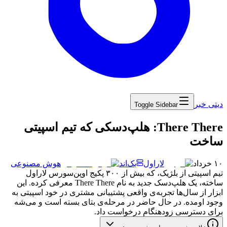
دیتی خبر
Toggle Sidebar
‏There There: هلپ‌دسکی که تیم اسپیتی
ساخت
۱۰ خرداد
لاراول
بک‌اند
هوش مصنوعی
تیم
اسپیتی
از
بلژیک،
که
بیش
از
۳۰۰
پکیج
اوپن‌سورس
لاراول
ساخته،
یک
هلپ‌دسک
جدید
به
نام
There There
معرفی
کرده.
این
ابزار
از
سال‌ها
تجربه‌ی
واقعی
پشتیبانی
مشتری
در
خود
اسپیتی
به
وجود
اومده.
در
حال
حاضر
در
مرحله‌ی
بتای
بسته
است
و
می‌شه
برای
دسترسی
زودهنگام
درخواست
داد.