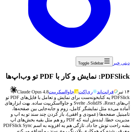
دیتی خبر
Toggle Sidebar
۱۴ تیر
فرانت‌اند
ری‌اکت
جاوااسکریپت
Claude Opus 4.8
PDFSlick
یه
کتابخونه‌ست
برای
نمایش
و
تعامل
با
فایل‌های
PDF
تو
اپ‌های
React
،
SolidJS
،
Svelte
و
جاوااسکریپت
ساده.
بهت
ابزارهای
آماده
می‌ده
مثل
نمایشگر
کامل،
زوم
و
جابه‌جایی
بین
صفحه‌ها،
تامبنیل
صفحه‌ها
(عمودی
و
افقی)،
باز
کردن
چند
سند
تو
یه
اپ
و
مدیریت
خطا.
ایده‌ش
اینه
که
PDF
رو
هم
مثل
بقیه
بخش‌های
اپ
بشه
راحت
توش
جا
داد.
تازگی
هم
یه
افزونه
به
اسم
PDFSlick Sync
معرفی
شده
که
همکاری
بلادرنگ
روی
سند
رو
اضافه
می‌کنه.