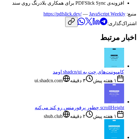
افزونه‌ی
PDFSlick Sync
برای
همکاری
بلادرنگ
روی
سند
منبع:
JavaScript Weekly
—
https://pdfslick.dev/
اشتراک‌گذاری:
اخبار مرتبط
کامپوننت‌های چت به shadcn/ui اومد
۱ هفته پیش
۳
دقیقه
ui.shadcn.com
scrollHeight چطور پرفورمنس رو کند می‌کنه
۱ هفته پیش
۲
دقیقه
shub.club