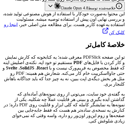
خلاصه‌شده توسط
Claude Opus 4.8
این محتوا به‌صورت خودکار با استفاده از هوش مصنوعی تولید شده،
و بررسی نهایی اون پیش از استفاده توصیه میشه. مسئولیت
استفاده به‌عهده کاربر هست. برای مطالعه متن اصلی خبر،
اینجا رو
کلیک کن
خلاصهٔ کامل‌تر
تو
این
صفحه
PDFSlick
معرفی
شده؛
یه
کتابخونه
که
کارش
نمایش
و
کار
کردن
با
فایل‌های
PDF
مستقیم
تو
خود
اپه.
نکته‌ی
اصلیش
اینه
که
فقط
مخصوص
یه
فریم‌ورک
نیست
و
با
React
،
SolidJS
،
Svelte
و
حتی
جاوااسکریپت
خام
کار
می‌کنه.
شعارش
هم
همینه:
PDF
رو
مثل
هر
بخش
دیگه‌ی
اپت
ببین،
نه
یه
چیز
جدا
که
باید
جداگانه
باهاش
کلنجار
بری.
به
گفته‌ی
خود
سایت،
می‌تونی
از
روی
نمونه‌های
آماده‌ای
که
گذاشتن
ایده
بگیری
و
ببینی
هر
قابلیت
عملاً
چه
شکلیه.
یکی
از
نمونه‌ها
یه
نمایشگر
کامله
که
کلی
ابزار
و
قابلیت
روی
PDF
داره؛
در
کنارش
یه
نسخه‌ی
ساده‌تر
هم
هست
که
فقط
جابه‌جایی
بین
صفحه‌ها
و
زوم
این‌ور
اون‌ور
رو
داره،
واسه
وقتی
که
نمی‌خوای
زیادی
شلوغش
کنی.