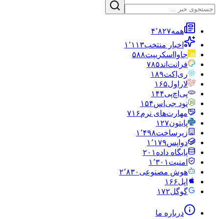
همه
۴٬۸۲۷
اخبار منتخب
۱٬۱۱۳
جاوااسکریپت
۵۸۸
فرانت‌اند
۷۸۵
ری‌اکت
۱۸۹
لاراول
۱۶۵
پی‌اچ‌پی
۱۴۴
نود جی‌اس
۱۵۴
مهارت‌های نرم
۷۱۶
پایتون
۱۲۷
زیرساخت
۱٬۴۹۸
دواپس
۱٬۱۷۹
پایگاه داده
۲۰۱
امنیت
۱٬۳۰۱
هوش مصنوعی
۲٬۸۳۰
اپل
۱۶۶
گوگل
۱۷۲
درباره ما