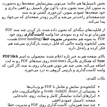
بخش
تامبنیل‌ها
هم
جالبه:
می‌تونی
پیش‌نمایش
صفحه‌ها
رو
به‌صورت
یه
ستون
کنار
سند
نشون
بدی،
یا
اون
نوار
تامبنیل
رو
افقی
بذاری
و
خود
صفحه‌ها
عمودی
بمونن.
این‌جوری
گشتن
تو
یه
سند
چندصفحه‌ای
راحت‌تر
می‌شه
و
کاربر
زودتر
صفحه‌ای
که
می‌خواد
رو
پیدا
می‌کنه.
از
قابلیت‌های
دیگه‌ای
که
نشون
داده
شده،
باز
کردن
چند
سند
PDF
هم‌زمان
تو
یه
اپه
و
یه
نمونه‌ی
جدا
واسه
کامنت‌گذاری
روی
خود
PDF
.
یه
نمونه
هم
مخصوص
مدیریت
خطا
(error handling)
هست،
یعنی
کتابخونه
واسه
حالتی
که
فایل
درست
بارگذاری
نمی‌شه
هم
فکر
کرده
و
راه‌حل
داره.
بالای
صفحه
هم
یه
خبر
تازه
اعلام
شده:
محصولی
به
اسم
PDFSlick
Sync
که
همکاری
بلادرنگ
(real-time)
روی
سندهای
PDF
رو
به
اپت
اضافه
می‌کنه.
یعنی
چند
نفر
بتونن
هم‌زمان
روی
یه
سند
کار
کنن،
که
واسه
کامنت‌گذاری
و
بازبینی
گروهی
به
درد
می‌خوره.
نکات
کلیدی:
کتابخونه‌ی
نمایش
و
تعامل
با
PDF
تو
وب‌اپ‌ها
پشتیبانی
از
React
،
SolidJS
،
Svelte
و
جاوااسکریپت
خام
ابزارهای
آماده:
نمایشگر
کامل
و
ساده،
زوم،
جابه‌جایی
صفحه،
تامبنیل
عمودی/افقی
چند
سند
هم‌زمان،
کامنت‌گذاری
روی
PDF
و
مدیریت
خطا