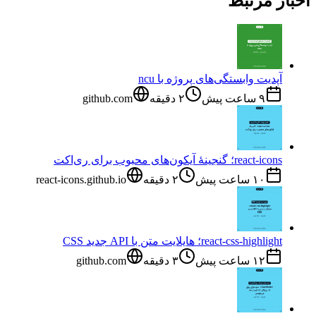
اخبار مرتبط
آپدیت وابستگی‌های پروژه با ncu
۹ ساعت پیش
۲
دقیقه
github.com
react-icons؛ گنجینهٔ آیکون‌های محبوب برای ری‌اکت
۱۰ ساعت پیش
۲
دقیقه
react-icons.github.io
react-css-highlight؛ هایلایت متن با API جدید CSS
۱۲ ساعت پیش
۳
دقیقه
github.com