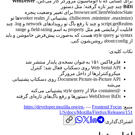
برای
کسایی
که
با
اتوماسیون
مرورگر
کار
می‌کنن،
WebDriver
BiDi
چند
چیز
تازه
گرفته؛
مثل
دستور
browser.setClientWindowState
برای
تغییر
وضعیت
پنجره
(
maximize
،
minimize
،
fullscreen
)
،
پشتیبانی
از
worker realm
ها
تو
script.getRealms
و
چند
تا
رفع
باگ
تو
رویدادهای
network
و
log
.
چند
قابلیت
آزمایشی
هم
مثل
property
به
اسم
field-sizing
و
range
syntax
تو
style query
هست
که
به‌صورت
پیش‌فرض
خاموشن
و
باید
از
about:config
روشن‌شون
کنی.
نکات
کلیدی:
فایرفاکس
۱۵۱
به‌عنوان
نسخه‌ی
پایدار
منتشر
شد
Web Serial API
روی
دسکتاپ
فعال
شد؛
کنترل
میکروکنترلرها
از
داخل
مرورگر
Document Picture-in-Picture API
روی
دسکتاپ
پشتیبانی
می‌شه
@
container
حالا
از
style query
پشتیبانی
می‌کنه
WebDriver BiDi
دستورها
و
رفع
باگ‌های
تازه‌ای
گرفته
منبع:
Frontend Focus
—
https://developer.mozilla.org/en-
US/docs/Mozilla/Firefox/Releases/151
اشتراک‌گذاری: