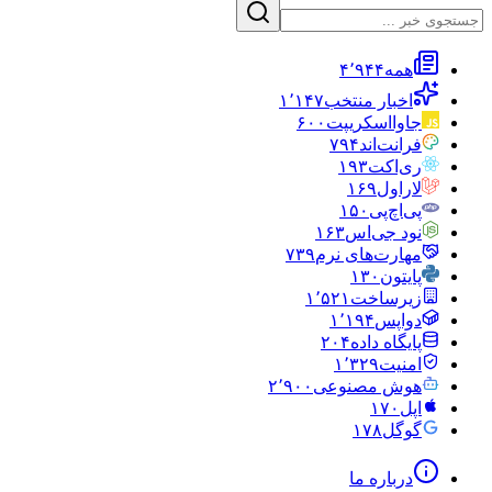
همه
۴٬۹۴۴
اخبار منتخب
۱٬۱۴۷
جاوااسکریپت
۶۰۰
فرانت‌اند
۷۹۴
ری‌اکت
۱۹۳
لاراول
۱۶۹
پی‌اچ‌پی
۱۵۰
نود جی‌اس
۱۶۳
مهارت‌های نرم
۷۳۹
پایتون
۱۳۰
زیرساخت
۱٬۵۲۱
دواپس
۱٬۱۹۴
پایگاه داده
۲۰۴
امنیت
۱٬۳۲۹
هوش مصنوعی
۲٬۹۰۰
اپل
۱۷۰
گوگل
۱۷۸
درباره ما