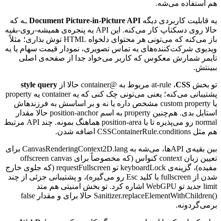
هم
استفاده
می‌شه.
یه
قابلیت
کاربردی
دیگه
Document Picture-in-Picture API
ـه
که
حالا
روی
دسکتاپ
کار
می‌کنه.
این
API
یه
پنجره‌ی
همیشه‌-روی-بقیه
باز
می‌کنه
که
می‌تونی
هر
محتوای
دلخواه
HTML
توش
بذاری؛
مثلاً
ویدیوی
شرکت‌کننده‌های
یه
تماس
تصویری،
نمودار
قیمت
سهام
یا
یه
تایمر
شمارش
معکوس
که
کاربر
می‌خواد
جدا
از
صفحه‌ی
اصلی
ببینتش.
تو
بخش
CSS
،
at-rule
مربوط
به
@
container
حالا
از
style query
پشتیبانی
می‌کنه؛
یعنی
می‌تونی
چک
کنی
که
یه
container
یه
property
یا
custom property
مشخص
داره
یا
نه
و
بر
اساسش
به
فرزندهاش
استایل
بدی.
هم‌چنین
property
به
اسم
position-anchor
حالا
مقدار
normal
رو
می‌پذیره
تا
با
position-area
هماهنگ
بمونه.
چند
API
مرتبط
هم
مثل
CSSContainerRule.conditions
اضافه
شدن.
بین
بقیه‌ی
API
ها،
می‌شه
به
CanvasRenderingContext2D.lang
برای
تعیین
زبان
context
کنواس
(که
مخصوصاً
برای
offscreen canvas
مفیده)،
گزینه‌ی
keyboardLock
تو
requestFullscreen
(که
جلوی
خارج
شدن
از
fullscreen
با
کلید
Esc
رو
می‌گیره)،
و
پشتیبانی
جزئی
از
چند
limit
جدید
تو
WebGPU
اشاره
کرد.
تو
بخش
امنیتی
هم
متد
Sanitizer.replaceElementWithChildren()
حالا
برای
و
مقدار
false
برمی‌گردونه.