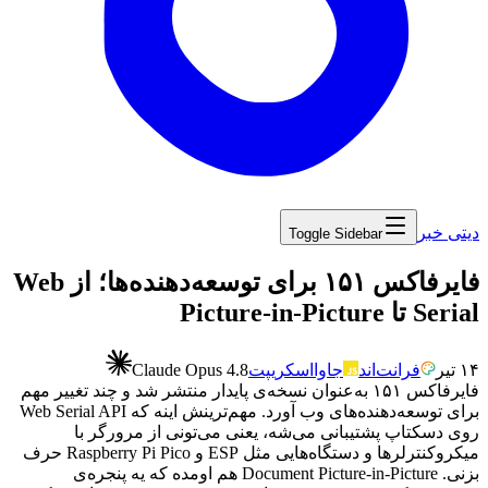
دیتی خبر
Toggle Sidebar
‏فایرفاکس ۱۵۱ برای توسعه‌دهنده‌ها؛ از Web
Serial تا Picture-in-Picture
۱۴ تیر
فرانت‌اند
جاوااسکریپت
Claude Opus 4.8
فایرفاکس
۱۵۱
به‌عنوان
نسخه‌ی
پایدار
منتشر
شد
و
چند
تغییر
مهم
برای
توسعه‌دهنده‌های
وب
آورد.
مهم‌ترینش
اینه
که
Web Serial API
روی
دسکتاپ
پشتیبانی
می‌شه،
یعنی
می‌تونی
از
مرورگر
با
میکروکنترلرها
و
دستگاه‌هایی
مثل
ESP
و
Raspberry Pi Pico
حرف
بزنی.
Document Picture-in-Picture
هم
اومده
که
یه
پنجره‌ی