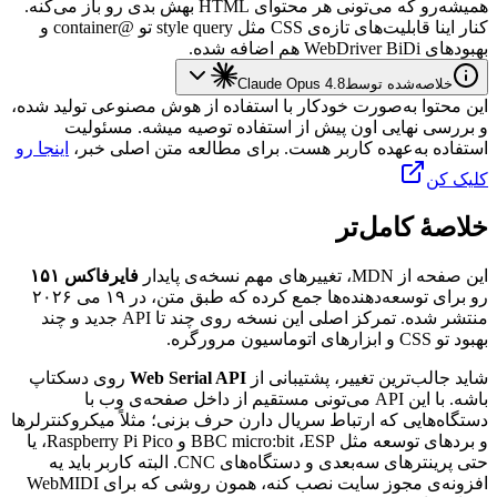
همیشه‌رو
که
می‌تونی
هر
محتوای
HTML
بهش
بدی
رو
باز
می‌کنه.
کنار
اینا
قابلیت‌های
تازه‌ی
CSS
مثل
style query
تو
@
container
و
بهبودهای
WebDriver BiDi
هم
اضافه
شده.
خلاصه‌شده توسط
Claude Opus 4.8
این محتوا به‌صورت خودکار با استفاده از هوش مصنوعی تولید شده،
و بررسی نهایی اون پیش از استفاده توصیه میشه. مسئولیت
استفاده به‌عهده کاربر هست. برای مطالعه متن اصلی خبر،
اینجا رو
کلیک کن
خلاصهٔ کامل‌تر
این
صفحه
از
MDN
،
تغییرهای
مهم
نسخه‌ی
پایدار
فایرفاکس
۱۵۱
رو
برای
توسعه‌دهنده‌ها
جمع
کرده
که
طبق
متن،
در
۱۹
می
۲۰۲۶
منتشر
شده.
تمرکز
اصلی
این
نسخه
روی
چند
تا
API
جدید
و
چند
بهبود
تو
CSS
و
ابزارهای
اتوماسیون
مرورگره.
شاید
جالب‌ترین
تغییر،
پشتیبانی
از
Web Serial API
روی
دسکتاپ
باشه.
با
این
API
می‌تونی
مستقیم
از
داخل
صفحه‌ی
وب
با
دستگاه‌هایی
که
ارتباط
سریال
دارن
حرف
بزنی؛
مثلاً
میکروکنترلرها
و
بردهای
توسعه
مثل
ESP
،
BBC micro:bit
و
Raspberry Pi Pico
،
یا
حتی
پرینترهای
سه‌بعدی
و
دستگاه‌های
CNC
.
البته
کاربر
باید
یه
افزونه‌ی
مجوز
سایت
نصب
کنه،
همون
روشی
که
برای
WebMIDI