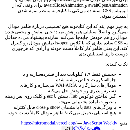
awaitOpenAnimation
و
awaitCloseAnimation
برای
وقتی
که
از
انیمیشن
CSS
استفاده
می‌کنی
تا
کتابخونه
منتظر
تموم
شدن
انیمیشن
بمونه.
یه
چیز
مهم
اینه
که
این
کتابخونه
هیچ
تصمیمی
دربارهٔ
ظاهر
مودال
نمی‌گیره
و
اصلاً
استایلی
همراهش
نمیاد؛
حتی
نمایش
و
مخفی
شدن
مودال
رو
هم
خودش
جابه‌جا
نمی‌کنه.
سازنده
پیشنهاد
می‌ده
حداقل
یه
CSS
ساده
بذاری
که
با
کلاس
is-open
نمایش
مودال
رو
کنترل
کنه.
این
یعنی
ظاهر
کار
کاملاً
دست
خودته
و
آزادی
که
هرجوری
دوست
داری
استایلش
بدی.
نکات
کلیدی:
حجمش
فقط
۱.۹
کیلوبایت
بعد
از
فشرده‌سازیه
و
با
جاوااسکریپت
خالص
نوشته
شده
مودال‌های
سازگار
با
WAI-ARIA
می‌سازه
و
کارهای
دسترس‌پذیری
رو
خودش
حل
می‌کنه
گیر
انداختن
فوکوس
Tab
،
بستن
با
esc
و
کلیک
روی
پس‌زمینه
به‌صورت
آماده
پشتیبانی
می‌شه
با
ویژگی‌های
data
یا
با
متدهای
show
و
close
قابل
کنترله
هیچ
استایلی
تحمیل
نمی‌کنه؛
ظاهر
مودال
کاملاً
دست
خودته
منبع:
JavaScript Weekly
—
https://micromodal.vercel.app/