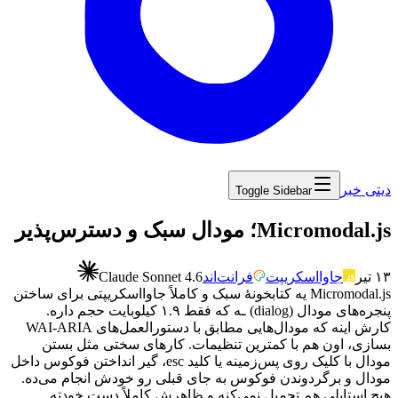
دیتی خبر
Toggle Sidebar
۱۳ تیر
جاوااسکریپت
فرانت‌اند
Claude Sonnet 4.6
Micromodal.js
یه
کتابخونهٔ
سبک
و
کاملاً
جاوااسکریپتی
برای
ساختن
پنجره‌های
مودال
(dialog)
ـه
که
فقط
۱.۹
کیلوبایت
حجم
داره.
کارش
اینه
که
مودال‌هایی
مطابق
با
دستورالعمل‌های
WAI-ARIA
بسازی،
اون
هم
با
کمترین
تنظیمات.
کارهای
سختی
مثل
بستن
مودال
با
کلیک
روی
پس‌زمینه
یا
کلید
esc
،
گیر
انداختن
فوکوس
داخل
مودال
و
برگردوندن
فوکوس
به
جای
قبلی
رو
خودش
انجام
می‌ده.
هیچ
استایلی
هم
تحمیل
نمی‌کنه
و
ظاهرش
کاملاً
دست
خودته.