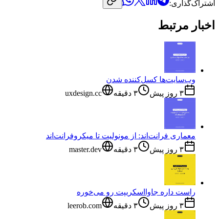
اشتراک‌گذاری:
اخبار مرتبط
وب‌سایت‌ها کسل‌کننده شدن
۳ روز پیش
۳
دقیقه
uxdesign.cc
معماری فرانت‌اند: از مونولیت تا میکروفرانت‌اند
۳ روز پیش
۳
دقیقه
master.dev
راست داره جاوااسکریپت رو می‌خوره
۳ روز پیش
۳
دقیقه
leerob.com