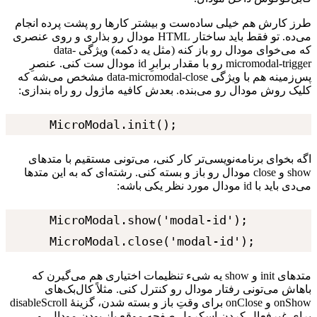
طرز
کارش
هم
خیلی
ساده‌ست
و
بیشتر
کارها
رو
پشت
پرده
انجام
می‌ده.
تو
فقط
باید
ساختار
HTML
مودال
رو
بذاری
و
روی
عنصری
که
می‌خوای
مودال
رو
باز
کنه
(مثل
یه
دکمه)
ویژگی
data-
micromodal-trigger
رو
با
مقدار
برابرِ
id
مودال
ست
کنی.
عنصرِ
پس‌زمینه
هم
با
ویژگی
data-micromodal-close
مشخص
می‌شه
که
کلیک
روش
مودال
رو
می‌بنده.
بعدش
کافیه
ماژول
رو
راه
بندازی:
MicroModal.init();
اگه
بخوای
برنامه‌نویسی‌تر
کار
کنی،
می‌تونی
مستقیم
با
متدهای
show
و
close
مودال
رو
باز
و
بسته
کنی.
رشته‌ای
که
به
این
متدها
می‌دی
باید
با
id
مودال
مورد
نظر
یکی
باشه:
MicroModal.show('modal-id');

MicroModal.close('modal-id');
متدهای
init
و
show
یه
شیء
تنظیمات
اختیاری
هم
می‌گیرن
که
باهاش
می‌تونی
رفتار
مودال
رو
کنترل
کنی.
مثلاً
کال‌بک‌های
onShow
و
onClose
برای
وقتِ
باز
و
بسته
شدن،
گزینهٔ
disableScroll
برای
غیرفعال
کردن
اسکرول
صفحه
موقع
باز
بودن
مودال،
و