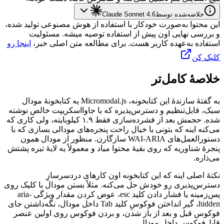
خلاصه‌شده توسط
Claude Sonnet 4.6
این محتوا به‌صورت خودکار با استفاده از هوش مصنوعی تولید شده،
و بررسی نهایی اون پیش از استفاده توصیه میشه. مسئولیت
استفاده به‌عهده کاربر هست. برای مطالعه متن اصلی خبر،
اینجا رو
کلیک کن
خلاصهٔ کامل‌تر
به
گفتهٔ
سازندهٔ
این
کتابخونه،
Micromodal.js
یه
کتابخونهٔ
مودال
سبک،
قابل‌تنظیم
و
دسترس‌پذیره
که
با
جاوااسکریپت
خالص
نوشته
شده.
حجمش
بعد
از
فشرده‌سازی
فقط
۱.۹
کیلوبایته،
ولی
کاری
که
می‌کنه
اینه
که
بتونی
با
خیال
راحت
پنجره‌های
مودالی
بسازی
که
با
دستورالعمل‌های
WAI-ARIA
سازگارن.
منظور
از
مودال
همون
پنجرهٔ
شناوریه
که
روی
بقیهٔ
محتوا
میاد
و
معمولاً
یه
لایهٔ
تیره
پشتش
می‌ذاره.
نکتهٔ
اصلی
اینه
که
این
کتابخونه
اون
کارهای
دردسرسازِ
دسترس‌پذیری
رو
خودش
حل
می‌کنه.
مثلاً
بستن
مودال
با
کلیک
روی
پس‌زمینه
یا
فشار
دادن
کلید
esc
،
عوض
کردن
مقدار
ویژگی
aria-
hidden
،
گیر
انداختن
فوکوسِ
کلید
Tab
داخل
مودال،
نگه‌داشتن
جای
فوکوس
قبل
و
بعد
از
باز
شدن،
و
بردن
فوکوس
روی
اولین
عنصر
قابل‌فوکوس
داخل
مودال.