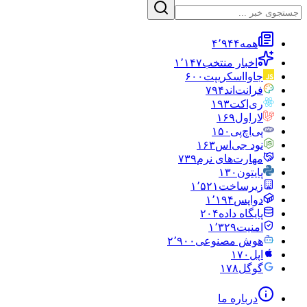
همه
۴٬۹۴۴
اخبار منتخب
۱٬۱۴۷
جاوااسکریپت
۶۰۰
فرانت‌اند
۷۹۴
ری‌اکت
۱۹۳
لاراول
۱۶۹
پی‌اچ‌پی
۱۵۰
نود جی‌اس
۱۶۳
مهارت‌های نرم
۷۳۹
پایتون
۱۳۰
زیرساخت
۱٬۵۲۱
دواپس
۱٬۱۹۴
پایگاه داده
۲۰۴
امنیت
۱٬۳۲۹
هوش مصنوعی
۲٬۹۰۰
اپل
۱۷۰
گوگل
۱۷۸
درباره ما