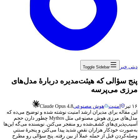
دیتی خبر
Toggle Sidebar
‏پنج سؤالی که هیئت‌مدیره دربارهٔ مدل‌های
مرزی می‌پرسه
۱۶ تیر
امنیت
هوش مصنوعی
Claude Opus 4.8
این
مقاله
برای
مدیران
ارشد
امنیت
نوشته
شده
و
توضیح
می‌ده
که
مدل‌های
مرزی
هوش
مصنوعی
مثل
Mythos
چطور
دارن
حجم
آسیب‌پذیری‌های
کشف‌شده
رو
منفجر
می‌کنن.
نویسنده
می‌گه
این‌ها
به‌صورت
خودکار
هزاران
نقص
شدید
پیدا
می‌کنن
و
پنجرهٔ
سنتیِ
وصله‌کردن
قبل
از
حمله
عملاً
از
بین
رفته.
پنج
سؤالی
رو
مطرح