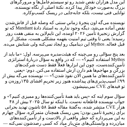
این
مدل
هزاران
نقص
شدید
رو
تو
سیستم‌عامل‌ها
و
مرورگرهای
بزرگ
به‌صورت
خودکار
پیدا
کرده.
نکتهٔ
اصلی
از
نگاه
نویسنده،
توانایی
فنی
نیست،
بلکه
جابه‌جایی
در
ریسک
کسب‌وکاره.
نویسنده
می‌گه
اون
پنجرهٔ
زمانیِ
سنتی
که
وصله
قبل
از
فاش‌شدن
نقص
آماده
می‌شد،
دیگه
وجود
نداره.
به
استناد
دادهٔ
Mandiant
که
تو
گزارش
زنجیرهٔ
تأمین
۲۰۲۶
اومده،
این
تایم‌لاین
به
منفی
هفت
روز
رسیده؛
یعنی
تا
وقتی
تیم
امنیت
بفهمه
مشکلی
هست،
مشکل
از
قبل
فعاله.
Mythos
این
دینامیک
رو
ایجاد
نمی‌کنه
ولی
شتابش
می‌ده.
بعد
پنج
سؤالی
رو
می‌چینه
که
هیئت‌مدیره
می‌پرسه.
اول:
«ما
باید
از
Mythos
استفاده
کنیم؟»
—
که
در
واقع
یه
سؤال
دربارهٔ
استراتژی
تأمین‌کننده‌ست،
چون
این
ابزارها
فعلاً
فقط
دست
شرکت‌های
بزرگن
و
مهاجم‌ها
هم
دارن
ازش
استفاده
می‌کنن.
دوم:
«یعنی
تأمین‌کننده‌های
ما
همین
الان
نفوذ
شدن؟»
—
نویسنده
می‌گه
بیش
از
۹۹٪
آسیب‌پذیری‌های
پیداشده
هنوز
زیر
تحریمِ
افشای
۱۳۵روزه‌ن
و
تو
فیدهای
CVE
نمی‌بینیشون.
سؤال
سوم
اینه
که
«پس
باید
همهٔ
تأمین‌کننده‌ها
رو
ممیزی
کنیم؟»
و
جواب
نویسنده
قاطعانه
نه‌ست.
با
اینکه
تو
سال
۲۰۲۵
بیش
از
۴۸
هزار
CVE
منتشر
شده،
به‌گفتهٔ
مقاله
فقط
۵۸
تاشون
تهدید
بحرانی
برای
زنجیرهٔ
تأمین
بودن؛
پس
ریسک
همچنان
متمرکزه.
سؤال
چهارم
به
این
می‌پردازه
که
خطر
واقعی
از
بالادست
و
از
تأمین‌کننده‌های
میان‌رده
و
وابستگی‌های
متن‌باز
میاد
که
کسی
رصدشون
نمی‌کنه
—