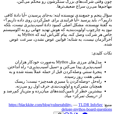
چون
وقتی
شرکت‌های
بزرگ
سنگرشون
رو
محکم
می‌کنن،
مهاجم‌ها
می‌رن
سراغ
ضعیف‌ترها.
سؤال
پنجم
و
جمع‌بندی
نویسنده
اینه:
به‌جای
پرسیدن
«آیا
دادهٔ
کافی
داریم؟»،
باید
پرسید
«آیا
فرایندی
برای
عمل‌کردن
روی
داده
داریم؟»
به
گفتهٔ
نویسنده،
مشکل
اصلی
کمبود
دادهٔ
آسیب‌پذیری
نیست،
بلکه
نبودِ
یه
چارچوب
اولویت‌بندیه
که
هوش
تهدید
جهانی
رو
به
اکوسیستم
خاص
هر
شرکت
وصل
کنه.
پیام
کلی‌اش
اینه
که
Mythos
یه
آخرالزمان
نیست،
یه
شتابه؛
قوانین
عوض
نشدن،
سرعت
عوض
شده.
نکات
کلیدی:
مدل‌های
مرزی
مثل
Mythos
به‌صورت
خودکار
هزاران
آسیب‌پذیری
پیدا
می‌کنن
و
«سیل
آسیب‌پذیری»
راه
انداختن.
پنجرهٔ
سنتیِ
وصله‌کردن
قبل
از
حمله
عملاً
بسته
شده
و
به
منفی
هفت
روز
رسیده.
راه‌حل
«وصله‌کردن
یا
ممیزیِ
همه‌چیز»
نیست؛
ریسک
همچنان
متمرکزه
و
اولویت‌بندی
حرف
اول
رو
می‌زنه.
بیشترین
خطر
از
تأمین‌کننده‌های
میان‌رده
و
متن‌بازِ
کم‌رصد
و
از
«ریسک
تمرکز»
میاد.
منبع:
TLDR InfoSec
—
https://blackkite.com/blog/vulnerability-
deluge-mythos-board-questions