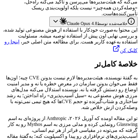
می‌کنه
که
هیئت‌مدیره‌ها
می‌پرسن
و
تأکید
می‌کنه
راه‌حل،
«وصله‌کردن
همه‌چیز»
نیست
بلکه
اولویت‌بندی
ریسک
تأمین‌کننده‌هاست.
خلاصه‌شده توسط
Claude Opus 4.8
این محتوا به‌صورت خودکار با استفاده از هوش مصنوعی تولید شده،
و بررسی نهایی اون پیش از استفاده توصیه میشه. مسئولیت
استفاده به‌عهده کاربر هست. برای مطالعه متن اصلی خبر،
اینجا رو
کلیک کن
خلاصهٔ کامل‌تر
به
گفتهٔ
نویسنده،
هیئت‌مدیره‌ها
لازم
نیست
بدونن
CVE
چیه؛
اون‌ها
فقط
می‌خوان
بدونن
سازمان
در
معرض
خطره
یا
نه
و
مدیر
امنیت
اوضاع
رو
دستش
گرفته
یا
نه.
نویسنده
استدلال
می‌کنه
مدل‌های
مرزی
هوش
مصنوعی
یه
«سیل
آسیب‌پذیری»
راه
انداختن؛
یه
رشد
ساختاری
و
شتاب‌گیرنده
تو
حجم
CVE
ها
که
هیچ
تیمی
نمی‌تونه
با
وصله‌کردن
ازش
خلاص
شه.
تو
این
مقاله
اومده
که
آوریل
۲۰۲۶،
Anthropic
از
پروژه‌ای
به
اسم
Glasswing
رونمایی
کرده
و
مدلی
مرزی
به
اسم
Mythos
رو
به
کار
گرفته
که
می‌تونه
در
مقیاسی
فراتر
از
هر
تیم
انسانی،
آسیب‌پذیری‌های
نرم‌افزاری
رو
پیدا
و
اکسپلویت
کنه؛
به‌گفتهٔ
مقاله