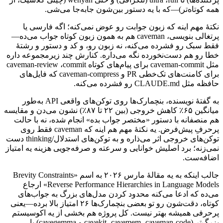
همه
کوتاه‌تر)—که
با
یه
دستور
بین‌شون
جابه‌جا
می‌شی.
نکتهٔ
مهم
اینه
که
زبون
جوابت
رو
عوض
نمی‌کنه؛
اگه
فارسی
یا
پرتغالی
بنویسی،
caveman
هم
به
همون
زبون
کوتاه
جواب
می‌ده—
فقط
سبک
رو
فشرده
می‌کنه،
نه
زبون
رو،
و
کد
و
دستور
و
رشتهٔ
خطا
رو
هم
دست‌نخورده
نگه
می‌داره.
کنارش
چند
زیرمجموعه
داره
مثل
caveman-commit
برای
پیام‌های
کوتاه
commit
،
caveman-review
برای
کامنت‌های
تک‌خطی
PR
و
caveman-compress
که
فایل‌های
حافظه
مثل
CLAUDE.md
رو
فشرده
می‌کنه.
به
گفتهٔ
نویسنده،
بنچمارک‌ها
روی
توکن‌های
واقعی
API
به‌طور
میانگین
۶۵٪
کاهش
خروجی
(بین
۲۲
تا
۸۷٪)
نشون
می‌دن
و
مقایسه
هم
منصفانه
با
دستور
«مختصر
جواب
بده»
انجام
شده،
نه
با
حالت
پرحرفِ
پیش‌فرض.
یه
نکتهٔ
مهم
هم
اینه
که
caveman
فقط
روی
توکن‌های
خروجی
اثر
می‌ذاره
و
به
توکن‌های
استدلال/
thinking
دست
نمی‌زنه؛
برد
اصلیش
خوانایی
و
سرعته
و
صرفه‌جویی
هزینه
یه
امتیاز
اضافه‌ست.
جالب
اینکه
به
یه
مقالهٔ
مارس
۲۰۲۶
به
اسم
«
Brevity Constraints
Reverse Performance Hierarchies in Language Models
»
ارجاع
می‌ده
که
ادعا
می‌کنه
محدود
کردن
مدل‌های
بزرگ
به
جواب‌های
کوتاه،
دقت‌شون
رو
تو
بعضی
بنچمارک‌ها
۲۶
امتیاز
بالا
برده—یعنی
پرحرفی
همیشه
بهتر
نیست.
کل
پروژه
هم
بخشی
از
یه
اکوسیستم
بزرگ‌تر
(
caveman-code
،
cavemem
،
cavekit
و
cavegemma
)
با