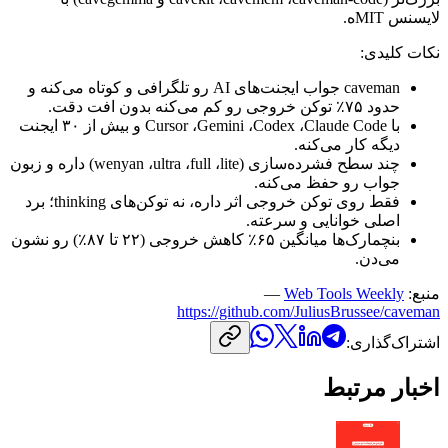
لایسنس
MIT
‌ه.
نکات
کلیدی:
caveman
جواب
ایجنت‌های
AI
رو
تلگرافی
و
کوتاه
می‌کنه
و
حدود
۷۵٪
توکن
خروجی
رو
کم
می‌کنه
بدون
افت
دقت.
با
Claude Code
،
Codex
،
Gemini
،
Cursor
و
بیش
از
۳۰
ایجنت
دیگه
کار
می‌کنه.
چند
سطح
فشرده‌سازی
(
lite
،
full
،
ultra
،
wenyan
)
داره
و
زبون
جواب
رو
حفظ
می‌کنه.
فقط
روی
توکن
خروجی
اثر
داره،
نه
توکن‌های
thinking
؛
برد
اصلی
خوانایی
و
سرعته.
بنچمارک‌ها
میانگین
۶۵٪
کاهش
خروجی
(۲۲
تا
۸۷٪)
رو
نشون
می‌دن.
منبع:
Web Tools Weekly
—
https://github.com/JuliusBrussee/caveman
اشتراک‌گذاری:
اخبار مرتبط