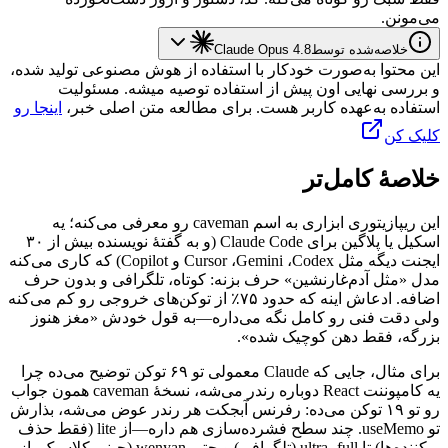
می‌مونن.
خلاصه‌شده توسط
Claude Opus 4.8
این محتوا به‌صورت خودکار با استفاده از هوش مصنوعی تولید شده،
و بررسی نهایی اون پیش از استفاده توصیه میشه. مسئولیت
استفاده به‌عهده کاربر هست. برای مطالعه متن اصلی خبر،
اینجا رو
کلیک کن
خلاصهٔ کامل‌تر
این
ریپازیتوری
ابزاری
به
اسم
caveman
رو
معرفی
می‌کنه؛
یه
اسکیل
یا
پلاگین
برای
Claude Code
(و
به
گفتهٔ
نویسنده
بیش
از
۳۰
ایجنت
دیگه
مثل
Codex
،
Gemini
،
Cursor
و
Copilot
)
که
کاری
می‌کنه
مدل
«مثل
آدم‌غارنشین»
حرف
بزنه:
کوتاه،
تلگرافی
و
بدون
حرف
اضافه.
ادعاش
اینه
که
حدود
۷۵٪
از
توکن‌های
خروجی
رو
کم
می‌کنه
ولی
دقت
فنی
رو
کامل
نگه
می‌داره—به
قول
خودش
«مغز
هنوز
بزرگه،
فقط
دهن
کوچیک
شده».
برای
مثال،
جایی
که
Claude
معمولی
تو
۶۹
توکن
توضیح
می‌ده
چرا
یه
کامپوننت
React
دوباره
رندر
می‌شه،
نسخهٔ
caveman
همون
جواب
رو
تو
۱۹
توکن
می‌ده:
رفرنس
آبجکت
هر
رندر
عوض
می‌شه،
بذارش
تو
useMemo
.
چند
سطح
فشرده‌سازی
هم
داره—از
lite
(فقط
حذف
پرکننده‌ها)
تا
full
،
ultra
(تلگرافی)
و
حتی
wenyan
(چینی
کلاسیک،
از