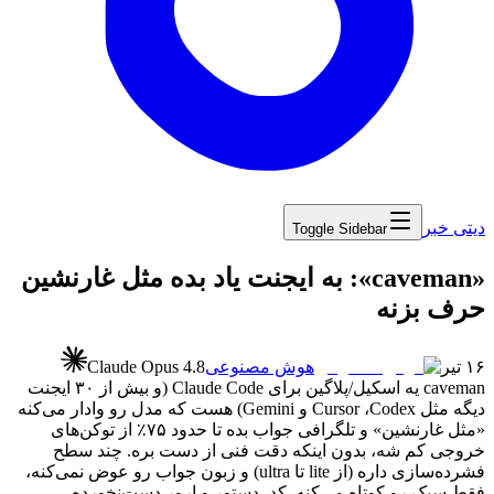
دیتی خبر
Toggle Sidebar
‏«caveman»: به ایجنت یاد بده مثل غارنشین
حرف بزنه
۱۶ تیر
هوش مصنوعی
Claude Opus 4.8
caveman
یه
اسکیل/پلاگین
برای
Claude Code
(و
بیش
از
۳۰
ایجنت
دیگه
مثل
Codex
،
Cursor
و
Gemini
)
هست
که
مدل
رو
وادار
می‌کنه
«مثل
غارنشین»
و
تلگرافی
جواب
بده
تا
حدود
۷۵٪
از
توکن‌های
خروجی
کم
شه،
بدون
اینکه
دقت
فنی
از
دست
بره.
چند
سطح
فشرده‌سازی
داره
(از
lite
تا
ultra
)
و
زبون
جواب
رو
عوض
نمی‌کنه،
فقط
سبک
رو
کوتاه
می‌کنه.
کد،
دستور
و
ارور
دست‌نخورده