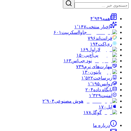
همه
۴٬۹۴۹
اخبار منتخب
۱٬۱۴۷
جاوااسکریپت
۶۰۱
فرانت‌اند
۷۹۶
ری‌اکت
۱۹۴
لاراول
۱۶۹
پی‌اچ‌پی
۱۵۰
نود جی‌اس
۱۶۳
مهارت‌های نرم
۷۳۹
پایتون
۱۳۰
زیرساخت
۱٬۵۲۲
دواپس
۱٬۱۹۵
پایگاه داده
۲۰۴
امنیت
۱٬۳۲۹
هوش مصنوعی
۲٬۹۰۴
اپل
۱۷۰
گوگل
۱۷۸
درباره ما