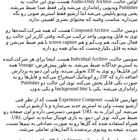
اولین
حالت،
Audio-Only Archive
هست.
توی
این
حالت،
یه
Publisher
ویدیویی
راه‌اندازی
می‌شه
ولی
فقط
صدا
ضبط
می‌شه.
یعنی
ویدیو
پابلیش
می‌شه
اما
آرشیو
فقط
استریم
صوتی
رو
نگه
می‌داره.
مناسب
وقتیه
که
محتوای
بصری
اهمیتی
نداره.
دومین
حالت،
Composed Archive
هست
که
همه
شرکت‌کننده‌ها
رو
توی
یه
فایل
ویدیویی
واحد
ترکیب
می‌کنه.
وقتی
کاربر
این
حالت
رو
فعال
می‌کنه،
هم
وب‌کم
و
هم
screen capture
با
هم
ضبط
می‌شن
و
نتیجه
یه
فایل
یکپارچه‌ست
که
نمای
همه
رو
داره.
سومین
حالت،
Individual Archive
هست.
اینجا
برای
هر
شرکت‌کننده
یه
استریم
جداگانه
ضبط
می‌شه.
به
طور
پیش‌فرض،
Vonage
همه
این
فایل‌ها
رو
توی
یه
ZIP
تحویل
می‌ده،
ولی
این
دمو
یه
پردازش
اضافه
داره
که
ZIP
رو
اتوماتیک
استخراج
می‌کنه
و
فایل‌ها
رو
به
صورت
تکی
قابل
پخش
می‌کنه.
توی
این
حالت
دو
Publisher
راه‌اندازی
می‌شه:
یکی
با
background blur
و
یکی
بدون.
چهارمین
قابلیت،
Experience Composer
هست
که
از
نظر
فنی
آرشیو
نیست
ولی
یه
استریم
جدید
می‌سازه
و
با
آرشیو
ترکیب
می‌شه.
این
ابزار
به
یه
URL
عمومی
دسترسی
داره
و
اون
صفحه
رو
ضبط
می‌کنه.
توی
این
دمو،
یه
بازی
فوتبال
ساده
به
عنوان
URL
همراه
استفاده
شده
که
گل‌ها
رو
به
صورت
تصادفی
به
تیم‌ها
نسبت
می‌ده.
نتیجه
یه
ویدیوی
برندشده
با
المان‌های
تعاملی
می‌شه.