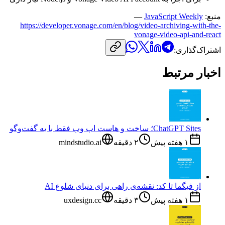
منبع:
JavaScript Weekly
—
https://developer.vonage.com/en/blog/video-archiving-with-the-
vonage-video-api-and-react
اشتراک‌گذاری:
اخبار مرتبط
ChatGPT Sites؛ ساخت و هاست اپ وب فقط با یه گفت‌وگو
۱ هفته پیش
۲
دقیقه
mindstudio.ai
از فیگما تا کد: نقشه‌ی راهی برای دنیای شلوغ AI
۱ هفته پیش
۳
دقیقه
uxdesign.cc