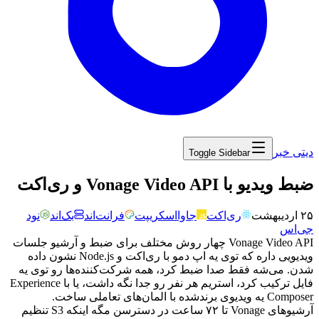
دیتی خبر
Toggle Sidebar
‏ضبط ویدیو با Vonage Video API و ری‌اکت
۲۵ اردیبهشت
ری‌اکت
جاوااسکریپت
فرانت‌اند
بک‌اند
نود
جی‌اس
Vonage Video API
چهار
روش
مختلف
برای
ضبط
و
آرشیو
جلسات
ویدیویی
داره
که
توی
یه
اپ
دمو
با
ری‌اکت
و
Node.js
نشون
داده
شدن.
می‌شه
فقط
صدا
ضبط
کرد،
همه
شرکت‌کننده‌ها
رو
توی
یه
فایل
ترکیب
کرد،
استریم
هر
نفر
رو
جدا
نگه
داشت،
یا
با
Experience
Composer
یه
ویدیوی
برندشده
با
المان‌های
تعاملی
ساخت.
آرشیوهای
Vonage
تا
۷۲
ساعت
در
دسترسن
مگه
اینکه
S3
تنظیم