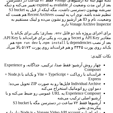
نکته
مهم
اینه
که
آرشیوهای
Vonage
فقط
۷۲
ساعت
در
دسترسن.
بعد
از
این
مدت
وضعیت
از
available
به
expired
تغییر
می‌کنه
و
دیگه
نمی‌شه
بهشون
دسترسی
داشت،
مگه
اینکه
از
قبل
یه
S3 bucket
تنظیم
شده
باشه.
توی
اپ
یه
لیست
Recent Archives
هم
هست
که
وضعیت،
نام
و
ID
هر
آرشیو
رو
نشون
می‌ده
و
لینک
مستقیم
به
Vonage Archive Inspector
داره.
برای
اجرای
پروژه
باید
دو
فایل
بسازی؛
یکی
برای
بک‌اند
با
.env
مقادیر
API Key
و
Secret
و
پورت،
و
یکی
برای
فرانت‌اند
با
API Key
.
بعد
از
نصب
dependencies
با
،
با
هم
npm run dev
npm install
بک‌اند
روی
پورت
۳۳۴۵
و
هم
فرانت‌اند
روی
پورت
۵۱۷۳
بالا
می‌آد.
نکات
کلیدی:
چهار
روش
آرشیو:
فقط
صدا،
ترکیبی،
جداگانه،
و
Experience
Composer
فرانت‌اند
با
ری‌اکت
+
TypeScript
+
Vite
و
بک‌اند
با
Node.js
+
Express
Individual Archive
فایل‌ها
رو
به
صورت
ZIP
تحویل
می‌ده؛
دمو
اون
رو
اتوماتیک
استخراج
می‌کنه
Experience Composer
یه
URL
عمومی
رو
ضبط
می‌کنه
و
با
آرشیو
اصلی
ترکیب
می‌شه
آرشیوها
فقط
۷۲
ساعت
در
دسترسن
مگه
با
S3 bucket
پیکربندی
بشن
برای
اجرا
به
Vonage Video API account
و
Node.js
نیاز
داری