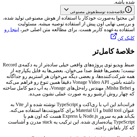
شده
باشه.
خلاصه‌شده توسط
هوش مصنوعی
این محتوا به‌صورت خودکار با استفاده از هوش مصنوعی تولید شده،
و بررسی نهایی اون پیش از استفاده توصیه میشه. مسئولیت
استفاده به‌عهده کاربر هست. برای مطالعه متن اصلی خبر،
اینجا رو
کلیک کن
خلاصهٔ کامل‌تر
ضبط
ویدیو
توی
پروژه‌های
واقعی
خیلی
ساده‌تر
از
یه
دکمه‌ی
Record
نیست؛
بعضی‌ها
فقط
صدا
می‌خوان،
بعضی‌ها
یه
فایل
یکپارچه
از
همه
شرکت‌کننده‌ها،
و
بعضی
دیگه
می‌خوان
هر
استریم
رو
جداگانه
داشته
باشن.
Vonage Video API
دقیقاً
همین
تنوع
رو
فراهم
می‌کنه
و
Misha Behei
،
مهندس
راه‌حل‌های
Vonage
،
یه
اپ
دمو
کامل
ساخته
که
چهار
روش
آرشیو
رو
به
صورت
عملی
نشون
می‌ده.
فرانت‌اند
این
اپ
با
ری‌اکت
و
TypeScript
نوشته
شده
و
از
Vite
به
عنوان
build tool
و
Material UI
برای
کامپوننت‌ها
استفاده
می‌کنه.
بک‌اند
هم
یه
سرور
Node.js
با
Express
هست
که
اون
هم
با
TypeScript
پیاده‌سازی
شده.
این
ترکیب
یه
stack
مدرن
و
آشناست
که
کار
باهاش
راحته.