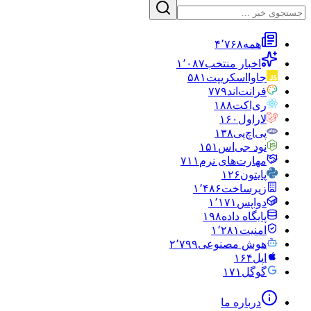
همه
۴٬۷۶۸
اخبار منتخب
۱٬۰۸۷
جاوااسکریپت
۵۸۱
فرانت‌اند
۷۷۹
ری‌اکت
۱۸۸
لاراول
۱۶۰
پی‌اچ‌پی
۱۳۸
نود جی‌اس
۱۵۱
مهارت‌های نرم
۷۱۱
پایتون
۱۲۶
زیرساخت
۱٬۴۸۶
دواپس
۱٬۱۷۱
پایگاه داده
۱۹۸
امنیت
۱٬۲۸۱
هوش مصنوعی
۲٬۷۹۹
اپل
۱۶۴
گوگل
۱۷۱
درباره ما