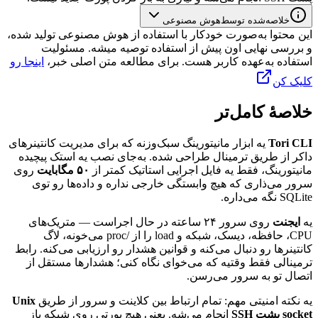
خلاصه‌شده توسط
هوش مصنوعی
این محتوا به‌صورت خودکار با استفاده از هوش مصنوعی تولید شده،
و بررسی نهایی اون پیش از استفاده توصیه میشه. مسئولیت
استفاده به‌عهده کاربر هست. برای مطالعه متن اصلی خبر،
اینجا رو
کلیک کن
خلاصهٔ کامل‌تر
Tori CLI
یه
ابزار
مانیتورینگ
سبک‌وزنه
که
برای
مدیریت
کانتینرهای
داکر
از
طریق
ترمینال
طراحی
شده.
به‌جای
نصب
یه
استک
پیچیده
مانیتورینگ،
فقط
یه
فایل
اجرایی
استاتیک
کمتر
از
۵۰
مگابایت
روی
سرور
می‌ذاری
که
هیچ
وابستگی
خارجی
نداره
و
داده‌ها
رو
توی
SQLite
نگه
می‌داره.
یه
ایجنت
روی
سرور
۲۴
ساعته
در
حال
اجراست
—
متریک‌های
CPU
،
حافظه،
دیسک،
شبکه
و
load
را
از
/
proc
می‌خونه،
لاگ
کانتینرها
رو
دنبال
می‌کنه
و
قوانین
هشدار
رو
ارزیابی
می‌کنه.
رابط
ترمینالی
فقط
وقتیه
که
می‌خوای
نگاه
کنی؛
هشدارها
مستقل
از
اتصال
تو
به
سرور
می‌رسن.
یه
نکته
امنیتی
مهم:
تمام
ارتباط
بین
کلاینت
و
سرور
از
طریق
Unix
socket
پشت
SSH
انجام
می‌شه.
یعنی
هیچ
پورتی
روی
شبکه
باز