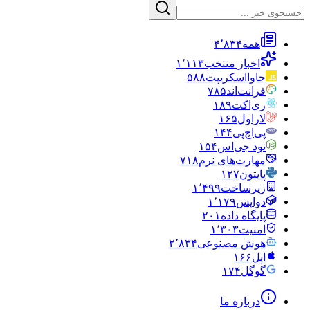
همه
۴٬۸۳۴
اخبار منتخب
۱٬۱۱۳
جاوااسکریپت
۵۸۸
فرانت‌اند
۷۸۵
ری‌اکت
۱۸۹
لاراول
۱۶۵
پی‌اچ‌پی
۱۴۴
نود جی‌اس
۱۵۴
مهارت‌های نرم
۷۱۸
پایتون
۱۲۷
زیرساخت
۱٬۴۹۹
دواپس
۱٬۱۷۹
پایگاه داده
۲۰۱
امنیت
۱٬۳۰۳
هوش مصنوعی
۲٬۸۳۴
اپل
۱۶۶
گوگل
۱۷۴
درباره ما