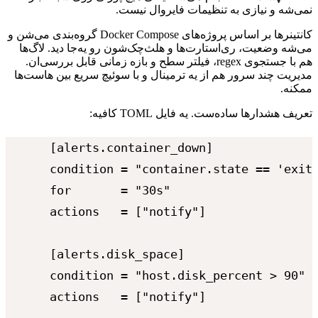
نمی‌شه
و
نیازی
به
تنظیمات
فایروال
نیست.
کانتینرها
بر
اساس
پروژه‌های
Docker Compose
گروه‌بندی
می‌شن
و
می‌شه
وضعیت،
ری‌استارت‌ها
و
هلث‌چک‌شون
رو
یه‌جا
دید.
لاگ‌ها
هم
با
جستجوی
regex
،
فیلتر
سطح
و
بازه
زمانی
قابل
بررسی‌ان.
مدیریت
چند
سرور
هم
از
یه
ترمینال
و
با
سوئیچ
سریع
بین
هاست‌ها
ممکنه.
تعریف
هشدارها
ساده‌ست.
یه
فایل
TOML
کافیه:
[alerts.container_down]

condition = "container.state == 'exite
for       = "30s"

actions   = ["notify"]

[alerts.disk_space]

condition = "host.disk_percent > 90"

actions   = ["notify"]
