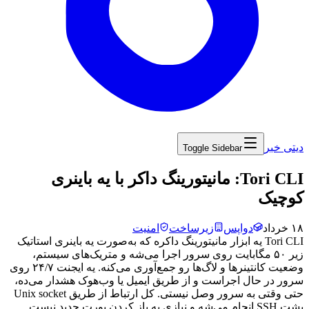
دیتی خبر
Toggle Sidebar
‏Tori CLI: مانیتورینگ داکر با یه باینری
کوچیک
۱۸ خرداد
دواپس
زیرساخت
امنیت
Tori CLI
یه
ابزار
مانیتورینگ
داکره
که
به‌صورت
یه
باینری
استاتیک
زیر
۵۰
مگابایت
روی
سرور
اجرا
می‌شه
و
متریک‌های
سیستم،
وضعیت
کانتینرها
و
لاگ‌ها
رو
جمع‌آوری
می‌کنه.
یه
ایجنت
۲۴/۷
روی
سرور
در
حال
اجراست
و
از
طریق
ایمیل
یا
وب‌هوک
هشدار
می‌ده،
حتی
وقتی
به
سرور
وصل
نیستی.
کل
ارتباط
از
طریق
Unix socket
پشت
SSH
انجام
می‌شه
و
نیازی
به
باز
کردن
پورت
جدید
نیست.