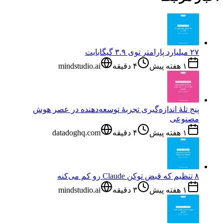
۲۷ میلیارد پارامتر توی ۳.۹ گیگابایت
۱ هفته پیش
۴
دقیقه
mindstudio.ai
پنج تلهٔ اندازه‌گیری تجربهٔ توسعه‌دهنده در عصر هوش
مصنوعی
۱ هفته پیش
۴
دقیقه
datadoghq.com
۸ تنظیم که قبض توکن Claude رو کم می‌کنه
۱ هفته پیش
۳
دقیقه
mindstudio.ai