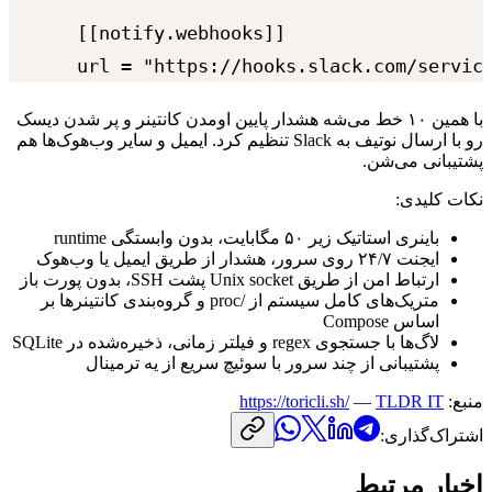
[[notify.webhooks]]

url = "https://hooks.slack.com/servic
با
همین
۱۰
خط
می‌شه
هشدار
پایین
اومدن
کانتینر
و
پر
شدن
دیسک
رو
با
ارسال
نوتیف
به
Slack
تنظیم
کرد.
ایمیل
و
سایر
وب‌هوک‌ها
هم
پشتیبانی
می‌شن.
نکات
کلیدی:
باینری
استاتیک
زیر
۵۰
مگابایت،
بدون
وابستگی
runtime
ایجنت
۲۴/۷
روی
سرور،
هشدار
از
طریق
ایمیل
یا
وب‌هوک
ارتباط
امن
از
طریق
Unix socket
پشت
SSH
،
بدون
پورت
باز
متریک‌های
کامل
سیستم
از
/
proc
و
گروه‌بندی
کانتینرها
بر
اساس
Compose
لاگ‌ها
با
جستجوی
regex
و
فیلتر
زمانی،
ذخیره‌شده
در
SQLite
پشتیبانی
از
چند
سرور
با
سوئیچ
سریع
از
یه
ترمینال
منبع:
TLDR IT
—
https://toricli.sh/
اشتراک‌گذاری:
اخبار مرتبط