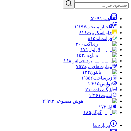
همه
۵٬۰۹۱
اخبار منتخب
۱٬۱۹۷
جاوااسکریپت
۶۱۶
فرانت‌اند
۸۱۵
ری‌اکت
۲۰۰
لاراول
۱۷۱
پی‌اچ‌پی
۱۵۳
نود جی‌اس
۱۶۸
مهارت‌های نرم
۷۵۷
پایتون
۱۳۴
زیرساخت
۱٬۵۵۶
دواپس
۱٬۲۱۵
پایگاه داده
۲۱۰
امنیت
۱٬۳۶۱
هوش مصنوعی
۲٬۹۹۲
اپل
۱۷۲
گوگل
۱۸۵
درباره ما