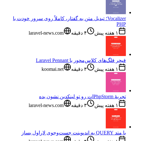
Vocalizer؛ تبدیل متن به گفتار، کاملاً روی سرور خودت با
PHP
۱ هفته پیش
۴
دقیقه
laravel-news.com
فیچر فلگ‌های کلاس‌محور با Laravel Pennant
۱ هفته پیش
۳
دقیقه
koomai.net
تجربهٔ PhpStorm‌ات رو تو لینکدین نشون بده
۱ هفته پیش
۳
دقیقه
laravel-news.com
با متد QUERY یه اندپوینت جست‌وجوی لاراول بساز