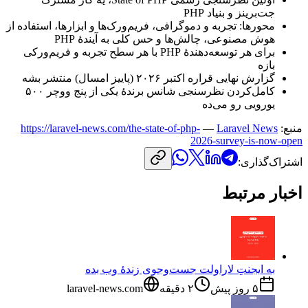
جت‌برینز
و
بنیاد
PHP
محورها:
تجربه
و
دموگرافی،
فریم‌ورک‌ها
و
ابزارها،
استفاده
از
هوش
مصنوعی،
چالش‌ها
و
حس
کلی
به
آیندهٔ
PHP
برای
هر
توسعه‌دهندهٔ
PHP
با
هر
سطح
تجربه
و
فریم‌ورکی
بازه
گزارش
نهایی
قراره
اکتبر
۲۰۲۶
(پاییز
امسال)
منتشر
بشه
کامل‌کردن
نظرسنجی
شانس
برندهٔ
یکی
از
پنج
ووچر
۵۰۰
یورویی
رو
می‌ده
منبع:
Laravel News
—
https://laravel-news.com/the-state-of-php-
2026-survey-is-now-open
اشتراک‌گذاری:
اخبار مرتبط
به ایجنتِ لاراولت جست‌وجوی زندهٔ وب بده
۵ روز پیش
۲
دقیقه
laravel-news.com