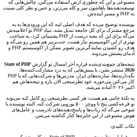
مصنوعی
و
این
که
چطوری
ازش
استفاده
می‌کنن،
چالش‌هایی
که
توسعه‌دهنده‌ها
باهاشون
سر
و
کله
می‌زنن،
و
حس
و
نظر
کلی
نسبت
به
PHP
و
مسیر
آینده‌ش.
نویسنده
توضیح
می‌ده
که
هدف
اصلی
اینه
که
این
ورودی‌ها
به
یه
مرجع
مشترک
برای
کل
جامعه
تبدیل
بشه.
بنیاد
PHP
تو
اعلامیه‌ش
می‌گه
برای
این
که
بشه
درست
از
PHP
پشتیبانی
کرد،
به
شناخت
بهتری
از
این
اکوسیستم
نیاز
هست.
جت‌برینز
هم
همین
رو
می‌گه
و
هدف
رو
کشیدن
نمایندگی‌ترین
تصویر
ممکن
از
اکوسیستم
PHP
و
آدمای
پشتش
می‌دونه.
نتیجه‌های
جمع‌بندی‌شده
قراره
آخر
امسال
تو
گزارش
State of PHP
2026
منتشر
بشن،
با
بینش‌هایی
که
به
درد
مشارکت‌کننده‌ها،
نگه‌دارنده‌ها،
سازنده‌های
ابزار،
مدرس‌ها
و
شرکت‌هایی
که
با
PHP
کار
می‌کنن
می‌خوره.
خود
نظرسنجی
الان
بازه
و
نتیجه‌هاش
هم
اکتبر
۲۰۲۶
آماده
می‌شه.
یه
نکتهٔ
جانبی
هم
هست:
هر
کسی
نظرسنجی
رو
کامل
کنه
می‌تونه
تو
قرعه‌کشی
پنج
تا
ووچر
۵۰۰
یورویی
شرکت
کنه.
البته
نویسنده
با
شوخی
می‌گه
که
ربات‌ها
و
پاسخ‌دهنده‌های
نادرست
و
عامل‌های
هوش
مصنوعی
از
این
جایزه‌ها
کنار
گذاشته
می‌شن.
نکات
کلیدی:
اولین
نظرسنجی
رسمی
State of PHP
،
یه
کار
مشترک