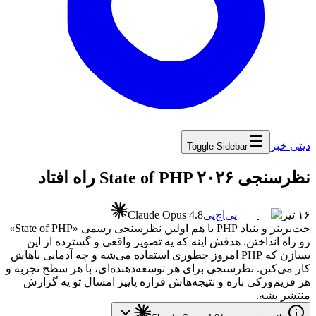
دیتی خبر
Toggle Sidebar
‏نظرسنجی State of PHP ۲۰۲۶ راه افتاد
۱۶ تیر
پی‌اچ‌پی
Claude Opus 4.8
جت‌برینز
و
بنیاد
PHP
با
هم
اولین
نظرسنجی
رسمی
«
State of PHP
»
رو
راه
انداختن.
هدفش
اینه
که
یه
تصویر
واقعی
و
گسترده
از
این
بسازن
که
PHP
امروز
چطوری
استفاده
می‌شه
و
چه
آدمایی
باهاش
کار
می‌کنن.
نظرسنجی
برای
هر
توسعه‌دهنده‌ای،
با
هر
سطح
تجربه
و
هر
فریم‌ورکی
بازه
و
نتیجه‌هاش
قراره
پاییز
امسال
تو
یه
گزارش
منتشر
بشه.