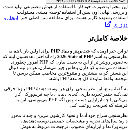
خلاصه‌شده توسط
Claude Opus 4.8
این محتوا به‌صورت خودکار با استفاده از هوش مصنوعی تولید شده،
و بررسی نهایی اون پیش از استفاده توصیه میشه. مسئولیت
استفاده به‌عهده کاربر هست. برای مطالعه متن اصلی خبر،
اینجا رو
کلیک کن
خلاصهٔ کامل‌تر
تو
این
خبر
اومده
که
جت‌برینز
و
بنیاد
PHP
برای
اولین
بار
با
هم
یه
نظرسنجی
به
اسم
State of PHP
2026
راه
انداختن.
هدفشون
اینه
که
یه
تصویر
روشن‌تر
از
این
به
دست
بیارن
که
PHP
امروز
چطوری
استفاده
می‌شه
و
کیا
دارن
باهاش
چیز
می‌سازن.
هر
دو
تیم
دنبال
این
هستن
که
به
بیشترین
و
متنوع‌ترین
مخاطب
ممکن
برسن
تا
نتیجه‌ها
واقعاً
نمایندهٔ
کل
جامعهٔ
PHP
باشه.
به
گفتهٔ
منبع،
این
نظرسنجی
برای
هر
توسعه‌دهندهٔ
PHP
بازه؛
فرقی
نمی‌کنه
چقدر
تجربه
داری،
کجای
دنیایی،
با
چه
فریم‌ورکی
کار
می‌کنی
یا
چه
ابزارایی
دستته.
پس
اگه
PHP
می‌نویسی،
این
یه
فرصته
که
تجربه‌ت
رو
ثبت
کنی.
نظرسنجی
سراغ
خود
آدما
و
نحوهٔ
کارشون
می‌ره
و
چند
تا
محور
داره:
سال‌های
تجربه
و
مشخصات
جمعیتی
توسعه‌دهنده‌ها،
فریم‌ورک‌ها
و
ابزارهای
محبوب،
ترجیحات
مربوط
به
هوش