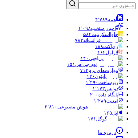
همه
۴٬۷۸۹
اخبار منتخب
۱٬۰۹۸
جاوااسکریپت
۵۸۴
فرانت‌اند
۷۸۲
ری‌اکت
۱۸۸
لاراول
۱۶۲
پی‌اچ‌پی
۱۴۰
نود جی‌اس
۱۵۱
مهارت‌های نرم
۷۱۳
پایتون
۱۲۶
زیرساخت
۱٬۴۹۰
دواپس
۱٬۱۷۳
پایگاه داده
۲۰۰
امنیت
۱٬۲۸۹
هوش مصنوعی
۲٬۸۱۰
اپل
۱۶۵
گوگل
۱۷۱
درباره ما