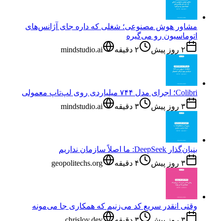
مشاور هوش مصنوعی؛ شغلی که داره جای آژانس‌های
اتوماسیون رو می‌گیره
۲ روز پیش
۲
دقیقه
mindstudio.ai
Colibri؛ اجرای مدل ۷۴۴ میلیاردی روی لپ‌تاپ معمولی
۳ روز پیش
۳
دقیقه
mindstudio.ai
بنیان‌گذار DeepSeek: ما اصلاً سازمان نداریم
۳ روز پیش
۴
دقیقه
geopolitechs.org
وقتی انقدر سریع کد می‌زنیم که همکاری جا می‌مونه
۳ روز پیش
۳
دقیقه
chrisloy.dev