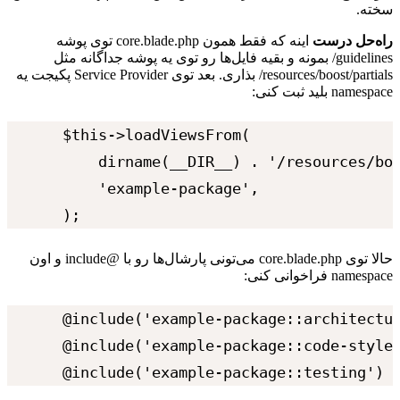
سخته.
راه‌حل
درست
اینه
که
فقط
همون
core.blade.php
توی
پوشه
guidelines
/
بمونه
و
بقیه
فایل‌ها
رو
توی
یه
پوشه
جداگانه
مثل
resources/boost/partials
/
بذاری.
بعد
توی
Service Provider
پکیجت
یه
namespace
بلید
ثبت
کنی:
$this->loadViewsFrom(

    dirname(__DIR__) . '/resources/boo
    'example-package',

);
حالا
توی
core.blade.php
می‌تونی
پارشال‌ها
رو
با
@
include
و
اون
namespace
فراخوانی
کنی:
@include('example-package::architectur
@include('example-package::code-style'
@include('example-package::testing')