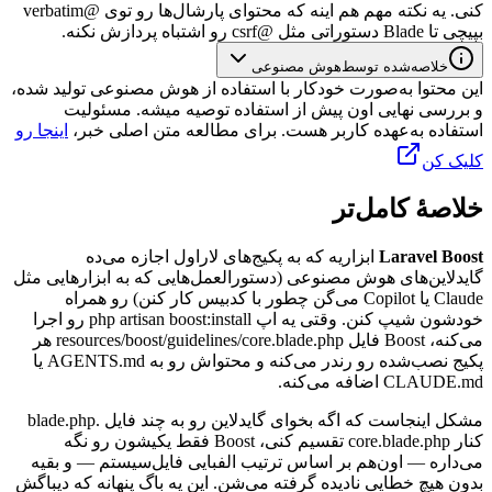
کنی.
یه
نکته
مهم
هم
اینه
که
محتوای
پارشال‌ها
رو
توی
@
verbatim
بپیچی
تا
Blade
دستوراتی
مثل
@
csrf
رو
اشتباه
پردازش
نکنه.
خلاصه‌شده توسط
هوش مصنوعی
این محتوا به‌صورت خودکار با استفاده از هوش مصنوعی تولید شده،
و بررسی نهایی اون پیش از استفاده توصیه میشه. مسئولیت
استفاده به‌عهده کاربر هست. برای مطالعه متن اصلی خبر،
اینجا رو
کلیک کن
خلاصهٔ کامل‌تر
Laravel Boost
ابزاریه
که
به
پکیج‌های
لاراول
اجازه
می‌ده
گایدلاین‌های
هوش
مصنوعی
(دستورالعمل‌هایی
که
به
ابزارهایی
مثل
Claude
یا
Copilot
می‌گن
چطور
با
کدبیس
کار
کنن)
رو
همراه
خودشون
شیپ
کنن.
وقتی
یه
اپ
php artisan boost:install
رو
اجرا
می‌کنه،
Boost
فایل
resources/boost/guidelines/core.blade.php
هر
پکیج
نصب‌شده
رو
رندر
می‌کنه
و
محتواش
رو
به
AGENTS.md
یا
CLAUDE.md
اضافه
می‌کنه.
مشکل
اینجاست
که
اگه
بخوای
گایدلاین
رو
به
چند
فایل
.
blade.php
کنار
core.blade.php
تقسیم
کنی،
Boost
فقط
یکیشون
رو
نگه
می‌داره
—
اون‌هم
بر
اساس
ترتیب
الفبایی
فایل‌سیستم
—
و
بقیه
بدون
هیچ
خطایی
نادیده
گرفته
می‌شن.
این
یه
باگ
پنهانه
که
دیباگش