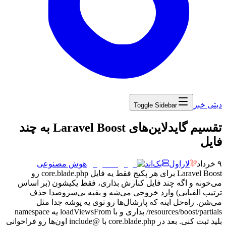
دیتی خبر
Toggle Sidebar
‏تقسیم گایدلاین‌های Laravel Boost به چند
فایل
۹ خرداد
لاراول
بک‌اند
هوش مصنوعی
Laravel Boost
برای
هر
پکیج
فقط
یه
فایل
core.blade.php
رو
می‌خونه
و
اگه
چند
فایل
کنارش
بذاری،
فقط
یکیشون
(بر
اساس
ترتیب
الفبایی)
وارد
خروجی
می‌شه
و
بقیه
بی‌سروصدا
حذف
می‌شن.
راه‌حل
اینه
که
پارشال‌ها
رو
توی
یه
پوشه
جدا
مثل
resources/boost/partials
/
بذاری
و
با
loadViewsFrom
یه
namespace
بلید
ثبت
کنی.
بعد
در
core.blade.php
با
@
include
اون‌ها
رو
فراخوانی