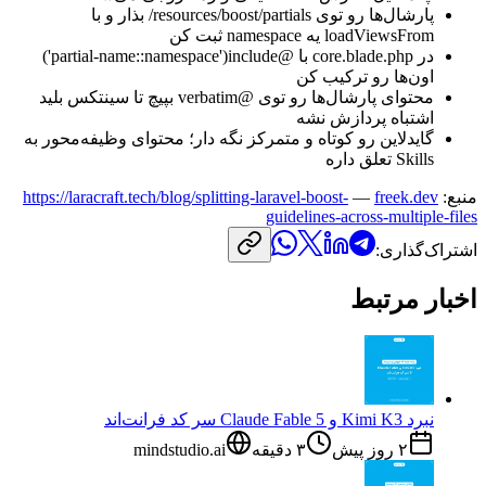
پارشال‌ها
رو
توی
resources/boost/partials
/
بذار
و
با
loadViewsFrom
یه
namespace
ثبت
کن
در
core.blade.php
با
@
include
('
namespace
::
partial-name
')
اون‌ها
رو
ترکیب
کن
محتوای
پارشال‌ها
رو
توی
@
verbatim
بپیچ
تا
سینتکس
بلید
اشتباه
پردازش
نشه
گایدلاین
رو
کوتاه
و
متمرکز
نگه
دار؛
محتوای
وظیفه‌محور
به
Skills
تعلق
داره
منبع:
freek.dev
—
https://laracraft.tech/blog/splitting-laravel-boost-
guidelines-across-multiple-files
اشتراک‌گذاری:
اخبار مرتبط
نبرد Kimi K3 و Claude Fable 5 سر کد فرانت‌اند
۲ روز پیش
۳
دقیقه
mindstudio.ai