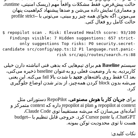
حالت
پیش‌فرض،
فقط
مشکلات
واقعاً
مهم
(ریسک
امنیتی،
runtime
،
و
معماری)
نمایش
داده
می‌شن
و
صدها
پیشنهاد
کم‌اهمیت
پنهان
می‌مونن.
اگه
بخوای
همه
چیز
رو
ببینی،
می‌تونی
با
--
profile strict
حالت
کامل
رو
فعال
کنی.
$ repopilot scan . Risk: Elevated Health score: 93/100
Findings visible: 7 Hidden suggestions: 657 strict-
only suggestions Top risks: P0 security.secret-
candidate src/config/app.ts:12 P1 language.rust.panic-
risk src/api/routes/search.rs:88
سیستم
Baseline
هم
برای
تیم‌هایی
که
بدهی
فنی
انباشته
دارن
خیلی
کاربردیه.
یه
بار
وضعیت
فعلی
رو
به‌عنوان
baseline
ذخیره
می‌کنی،
بعد
CI
فقط
روی
یافته‌های
جدید
با
شدت
بالا
fail
می‌کنه.
این
یعنی
می‌شه
بدون
block
کردن
همه‌چیز،
از
بدتر
شدن
اوضاع
جلوگیری
کرد.
برای
جریان
کار
با
هوش
مصنوعی
،
RepoPilot
دستوراتی
مثل
repopilot ai context
و
repopilot ai plan
داره
که
context
متمرکز
و
آماده‌ای
می‌سازن
که
می‌شه
مستقیماً
توی
Claude Code
،
ChatGPT
،
یا
Cursor paste
کرد.
خروجی
قابل
تنظیم
با
--
budget
هست
تا
توی
محدودیت
توکن
بمونه.
نکات
کلیدی: