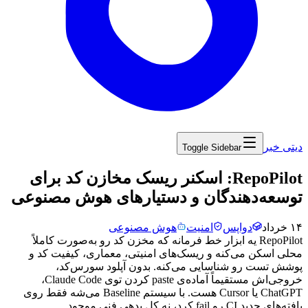
دیتی خبر
Toggle Sidebar
‏RepoPilot: اسکنر ریسک مخازن کد برای
توسعه‌دهندگان و دستیارهای هوش مصنوعی
۱۴ خرداد
دواپس
امنیت
هوش مصنوعی
RepoPilot
یه
ابزار
خط
فرمانه
که
مخزن
کد
رو
به‌صورت
کاملاً
محلی
اسکن
می‌کنه
و
ریسک‌های
امنیتی،
معماری،
کیفیت
کد
و
پوشش
تست
رو
شناسایی
می‌کنه.
بدون
آپلود
سورس‌کد،
خروجی‌اش
مستقیماً
آماده‌ی
paste
کردن
توی
Claude Code
،
ChatGPT
یا
Cursor
هست.
با
سیستم
Baseline
می‌شه
فقط
روی
یافته‌های
جدید
CI
رو
fail
کرد،
نه
کل
بدهی
فنی
موجود.