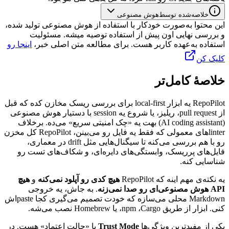
خلاصه‌شده توسط
هوش مصنوعی
این محتوا به‌صورت خودکار با استفاده از هوش مصنوعی تولید شده،
و بررسی نهایی اون پیش از استفاده توصیه میشه. مسئولیت
استفاده به‌عهده کاربر هست. برای مطالعه متن اصلی خبر،
اینجا رو
کلیک کن
خلاصهٔ کامل‌تر
RepoPilot
یه
ابزار
local-first
برای
بررسی
ریسک
مخازن
کده
که
قبل
از
pull request
،
ریلیز،
یا
شروع
یه
session
با
دستیار
هوش
مصنوعی
(AI coding assistant)
بهت
یه
«چک
امنیتی
سریع»
می‌ده.
برخلاف
linter
های
معمولی
که
فقط
یه
فایل
رو
می‌بینن،
RepoPilot
کل
مخزن
رو
با
هم
بررسی
می‌کنه
تا
سیگنال‌هایی
مثل
drift
در
معماری،
فایل‌های
پرریسک،
وابستگی‌های
دایره‌ای،
و
شکاف‌های
تست
رو
شناسایی
کنه.
یه
نکته‌ی
مهم
اینه
که
RepoPilot
هیچ
کدی
رو
آپلود
نمی‌کنه
و
هیچ
API
هوش
مصنوعی‌ای
رو
صدا
نمی‌زنه
.
به
جاش،
یه
خروجی
Markdown
محلی
می‌سازه
که
خودت
تصمیم
می‌گیری
کجا
paste
‌اش
کنی.
ابزار
از
طریق
Cargo
،
npm
،
یا
Homebrew
نصب
می‌شه.
یکی
از
مفیدترین
ویژگی‌ها
Trust Mode
یا
«حالت
اعتماد»
هست.
در