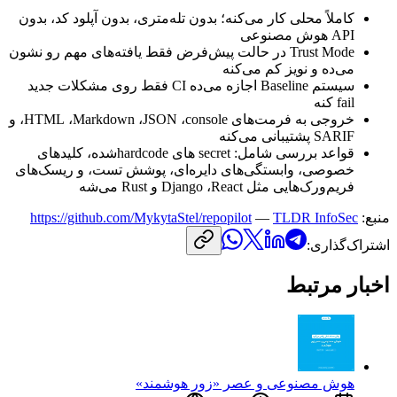
کاملاً
محلی
کار
می‌کنه؛
بدون
تله‌متری،
بدون
آپلود
کد،
بدون
API
هوش
مصنوعی
Trust Mode
در
حالت
پیش‌فرض
فقط
یافته‌های
مهم
رو
نشون
می‌ده
و
نویز
کم
می‌کنه
سیستم
Baseline
اجازه
می‌ده
CI
فقط
روی
مشکلات
جدید
fail
کنه
خروجی
به
فرمت‌های
console
،
JSON
،
Markdown
،
HTML
،
و
SARIF
پشتیبانی
می‌کنه
قواعد
بررسی
شامل:
secret
های
hardcode
‌شده،
کلیدهای
خصوصی،
وابستگی‌های
دایره‌ای،
پوشش
تست،
و
ریسک‌های
فریم‌ورک‌هایی
مثل
React
،
Django
و
Rust
می‌شه
منبع:
TLDR InfoSec
—
https://github.com/MykytaStel/repopilot
اشتراک‌گذاری:
اخبار مرتبط
هوش مصنوعی و عصر «زور هوشمند»