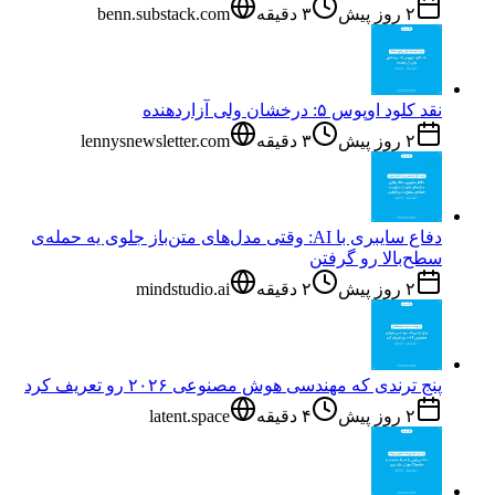
۲ روز پیش
۳
دقیقه
benn.substack.com
نقد کلود اوپوس ۵: درخشان ولی آزاردهنده
۲ روز پیش
۳
دقیقه
lennysnewsletter.com
دفاع سایبری با AI: وقتی مدل‌های متن‌باز جلوی یه حمله‌ی
سطح‌بالا رو گرفتن
۲ روز پیش
۲
دقیقه
mindstudio.ai
پنج ترندی که مهندسی هوش مصنوعی ۲۰۲۶ رو تعریف کرد
۲ روز پیش
۴
دقیقه
latent.space