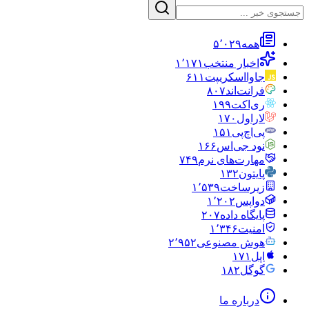
همه
۵٬۰۲۹
اخبار منتخب
۱٬۱۷۱
جاوااسکریپت
۶۱۱
فرانت‌اند
۸۰۷
ری‌اکت
۱۹۹
لاراول
۱۷۰
پی‌اچ‌پی
۱۵۱
نود جی‌اس
۱۶۶
مهارت‌های نرم
۷۴۹
پایتون
۱۳۲
زیرساخت
۱٬۵۳۹
دواپس
۱٬۲۰۲
پایگاه داده
۲۰۷
امنیت
۱٬۳۴۶
هوش مصنوعی
۲٬۹۵۲
اپل
۱۷۱
گوگل
۱۸۲
درباره ما