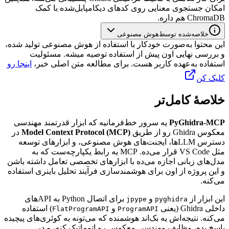
امکان
جستجوی
معنایی
روی
کدهای
دیکامپایل‌شده
با
کمک
ChromaDB
هم
داره.
خلاصه‌شده توسط
هوش مصنوعی
این محتوا به‌صورت خودکار با استفاده از هوش مصنوعی تولید شده،
و بررسی نهایی اون پیش از استفاده توصیه میشه. مسئولیت
استفاده به‌عهده کاربر هست. برای مطالعه متن اصلی خبر،
اینجا رو
کلیک کن
خلاصهٔ کامل‌تر
PyGhidra-MCP
یه
سرور
خط‌فرمانیه
که
ابزار
قدرتمند
مهندسی
معکوس
Ghidra
رو
از
طریق
Model Context Protocol (MCP)
در
دسترس
LLM
ها،
ایجنت‌های
هوش
مصنوعی،
و
ابزارهای
توسعه
مثل
VS Code
قرار
می‌ده.
MCP
یه
رابط
یکپارچه‌ست
که
به
مدل‌های
زبانی
اجازه
می‌ده
با
ابزارهای
تخصصی
تعامل
داشته
باشن
و
این
پروژه
از
اون
برای
هوشمندسازی
فرآیند
تحلیل
باینری
استفاده
می‌کنه.
این
ابزار
از
و
برای
اتصال
Python
به
API
های
jpype
pyghidra
داخلی
Ghidra
(یعنی
و
)
استفاده
FlatProgramAPI
ProgramAPI
می‌کنه.
نتیجه‌اش
یه
بک‌اند
هوشمنده
که
می‌تونه
به
کوئری‌های
پیچیده
پاسخ
بده،
وظایف
مهندسی
معکوس
رو
اتوماتیک
کنه،
و
در