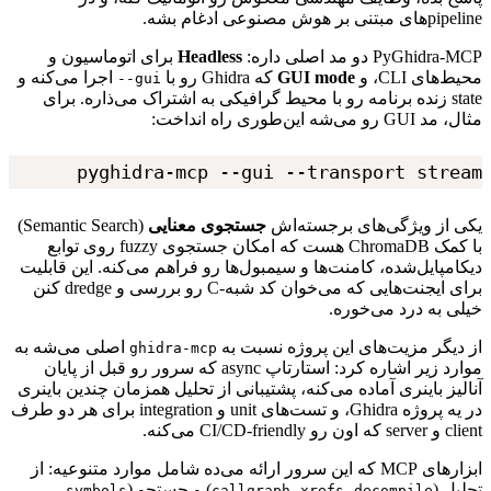
pipeline
‌های
مبتنی
بر
هوش
مصنوعی
ادغام
بشه.
PyGhidra-MCP
دو
مد
اصلی
داره:
Headless
برای
اتوماسیون
و
محیط‌های
CLI
،
و
GUI mode
که
Ghidra
رو
با
اجرا
می‌کنه
و
--gui
state
زنده
برنامه
رو
با
محیط
گرافیکی
به
اشتراک
می‌ذاره.
برای
مثال،
مد
GUI
رو
می‌شه
این‌طوری
راه
انداخت:
pyghidra-mcp --gui --transport stream
یکی
از
ویژگی‌های
برجسته‌اش
جستجوی
معنایی
(Semantic Search)
با
کمک
ChromaDB
هست
که
امکان
جستجوی
fuzzy
روی
توابع
دیکامپایل‌شده،
کامنت‌ها
و
سیمبول‌ها
رو
فراهم
می‌کنه.
این
قابلیت
برای
ایجنت‌هایی
که
می‌خوان
کد
شبه-
C
رو
بررسی
و
dredge
کنن
خیلی
به
درد
می‌خوره.
از
دیگر
مزیت‌های
این
پروژه
نسبت
به
اصلی
می‌شه
به
ghidra-mcp
موارد
زیر
اشاره
کرد:
استارتاپ
async
که
سرور
رو
قبل
از
پایان
آنالیز
باینری
آماده
می‌کنه،
پشتیبانی
از
تحلیل
همزمان
چندین
باینری
در
یه
پروژه
Ghidra
،
و
تست‌های
unit
و
integration
برای
هر
دو
طرف
client
و
server
که
اون
رو
CI/CD-friendly
می‌کنه.
ابزارهای
MCP
که
این
سرور
ارائه
می‌ده
شامل
موارد
متنوعیه:
از
تحلیل
(
،
،
)
و
جستجو
(
،
symbols
callgraph
xrefs
decompile