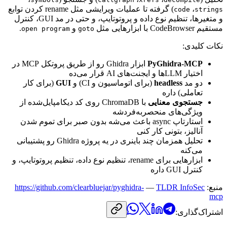
،
)
گرفته
تا
عملیات
ویرایشی
مثل
rename
کردن
توابع
code
strings
و
متغیرها،
تنظیم
نوع
داده
و
پروتوتایپ،
و
حتی
در
مد
GUI
،
کنترل
مستقیم
CodeBrowser
با
ابزارهایی
مثل
و
.
open program
goto
نکات
کلیدی:
PyGhidra-MCP
ابزار
Ghidra
رو
از
طریق
پروتکل
MCP
در
اختیار
LLM
ها
و
ایجنت‌های
AI
قرار
می‌ده
دو
مد
headless
(برای
اتوماسیون
و
CI
)
و
GUI
(برای
کار
تعاملی)
داره
جستجوی
معنایی
با
ChromaDB
روی
کد
دیکامپایل‌شده
از
ویژگی‌های
منحصربه‌فردشه
استارتاپ
async
باعث
می‌شه
بدون
صبر
برای
تموم
شدن
آنالیز،
بتونی
کار
کنی
تحلیل
همزمان
چند
باینری
در
یه
پروژه
Ghidra
رو
پشتیبانی
می‌کنه
ابزارهایی
برای
rename
،
تنظیم
نوع
داده،
تنظیم
پروتوتایپ،
و
کنترل
GUI
داره
منبع:
TLDR InfoSec
—
https://github.com/clearbluejar/pyghidra-
mcp
اشتراک‌گذاری: