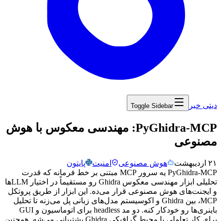
دیتی خبر
Toggle Sidebar
‏PyGhidra-MCP: مهندسی معکوس با هوش
مصنوعی
۲۱ اردیبهشت
هوش مصنوعی
امنیت
پایتون
PyGhidra-MCP
یه
سرور
MCP
مبتنی
بر
خط
فرمانه
که
قدرت
تحلیلی
ابزار
مهندسی
معکوس
Ghidra
رو
مستقیماً
در
اختیار
LLM
ها
و
ایجنت‌های
هوش
مصنوعی
قرار
می‌ده.
این
ابزار
از
طریق
پروتکل
MCP
،
بین
Ghidra
و
اکوسیستم
مدل‌های
زبانی
پل
می‌زنه
تا
تحلیل
باینری‌ها
رو
خودکار
کنه.
دو
مد
headless
برای
اتوماسیون
و
GUI
برای
کار
تعاملی
با
محیط
گرافیکی
Ghidra
پشتیبانی
می‌شه.
همچنین