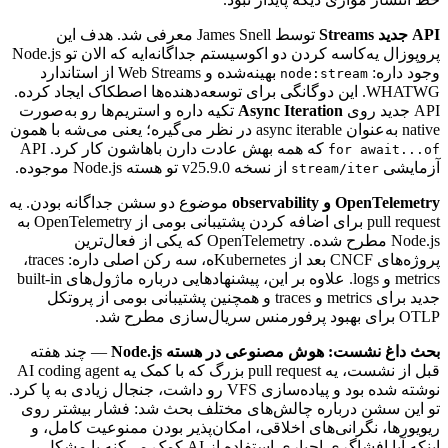
API
جدید
Streams
توسط
James Snell
معرفی
شد.
هدف
این
پروپوزال
یه‌کاسه
کردن
دو
اکوسیستم
جداگانه‌ایه
که
الان
تو
Node.js
وجود
داره:
بهینه‌شده
و
Web Streams
از
استاندارد
node:stream
WHATWG
.
این
دوگانگی
برای
توسعه‌دهنده‌ها
اصطکاک
ایجاد
کرده.
API
جدید
روی
Async Iteration
تکیه
داره
و
استریم‌ها
رو
به‌صورت
native
به‌عنوان
async iterable
در
نظر
می‌گیره؛
یعنی
می‌شه
با
همون
که
همه
بهش
عادت
دارن
باهاشون
کار
کرد.
API
for await...of
آزمایشی
از
نسخه
v25.9.0
تو
هسته
Node.js
موجوده.
stream/iter
OpenTelemetry
و
observability
موضوع
دو
سشن
جداگانه
بودن.
یه
pull request
برای
اضافه
کردن
پشتیبانی
بومی
از
OpenTelemetry
به
Node.js
مطرح
شده.
OpenTelemetry
که
یکی
از
فعال‌ترین
پروژه‌های
CNCF
بعد
از
Kubernetes
‌ه،
سه
رکن
اصلی
داره:
traces
،
metrics
و
logs
.
علاوه
بر
این،
پیشنهادهایی
درباره
ماژول‌های
built-in
جدید
برای
metrics
و
traces
و
همچنین
پشتیبانی
بومی
از
پروتکل
OTLP
برای
بهبود
پرفورمنس
سریال‌سازی
مطرح
شد.
بحث
داغ
نشست:
هوش
مصنوعی
در
هسته
Node.js
—
چند
هفته
قبل
از
نشست،
یه
pull request
بزرگ
که
با
کمک
یه
AI coding agent
نوشته
شده
بود
و
پیاده‌سازی
VFS
رو
داشت،
جنجال
زیادی
به
پا
کرد.
تو
این
سشن
درباره
چالش‌های
مختلف
بحث
شد:
فشار
بیشتر
روی
ریویورها،
نگرانی‌های
اخلاقی،
امکان‌پذیر
بودن
ممنوعیت
کامل،
و
اینکه
آیا
افشاگری
اجباری
استفاده
از
AI
کمک
می‌کنه
یا
مشکل