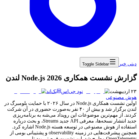
دیتی خبر
Toggle Sidebar
‏گزارش نشست همکاری Node.js 2026 لندن
۲۳ اردیبهشت
نود جی‌اس
بک‌اند
هوش مصنوعی
اولین
نشست
همکاری
Node.js
در
سال
۲۰۲۶
با
حمایت
بلومبرگ
در
لندن
برگزار
شد
و
بیش
از
۴۰
نفر
به‌صورت
حضوری
در
آن
شرکت
کردند.
از
مهم‌ترین
موضوعات
این
رویداد
می‌شه
به
برنامه‌ریزی
جدید
انتشار
نسخه‌ها،
معرفی
API
جدید
Streams
،
و
بحث
درباره
استفاده
از
هوش
مصنوعی
در
توسعه
هسته
Node.js
اشاره
کرد.
همچنین
پیشرفت‌هایی
در
زمینه
observability
و
پشتیبانی
بومی
از
OpenTelemetry
مطرح
شد.
این
نشست
فرصتی
بود
تا