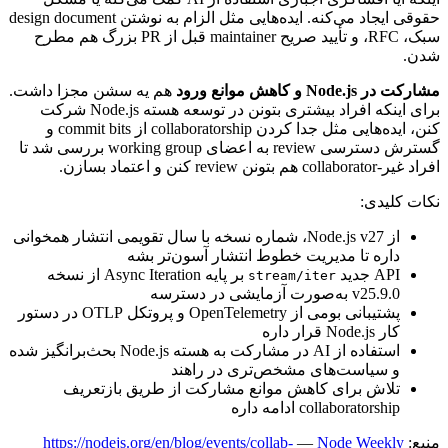
حقوقی
ایجاد
می‌کنه.
ایده‌هایی
مثل
الزام
به
نوشتن
design document
سبک،
RFC
،
و
تأیید
صریح
maintainer
قبل
از
PR
بزرگ
هم
مطرح
شدن.
مشارکت
در
Node.js
و
کاهش
موانع
ورود
هم
یه
سشن
مجزا
داشت.
برای
اینکه
افراد
بیشتری
بتونن
در
توسعه
هسته
Node.js
شرکت
کنن،
ایده‌هایی
مثل
جدا
کردن
collaboratorship
از
commit bits
و
گسترش
دسترسی
review
به
اعضای
working group
بررسی
شد
تا
افراد
غیر-
collaborator
هم
بتونن
review
کنن
و
اعتماد
بسازن.
نکات
کلیدی:
از
Node.js v27
،
شماره
نسخه
با
سال
تقویمی
انتشار
همخوانی
داره
تا
مدیریت
خطوط
انتشار
آسون‌تر
بشه
API
جدید
بر
پایه
Async Iteration
از
نسخه
stream/iter
v25.9.0
به‌صورت
آزمایشی
در
دسترسه
پشتیبانی
بومی
از
OpenTelemetry
و
پروتکل
OTLP
در
دستور
کار
Node.js
قرار
داره
استفاده
از
AI
در
مشارکت
به
هسته
Node.js
بحث‌برانگیز
شده
و
سیاست‌های
مشخص‌تری
در
راهند
تلاش
برای
کاهش
موانع
مشارکت
از
طریق
بازتعریف
collaboratorship
ادامه
داره
منبع:
Node Weekly
—
https://nodejs.org/en/blog/events/collab-