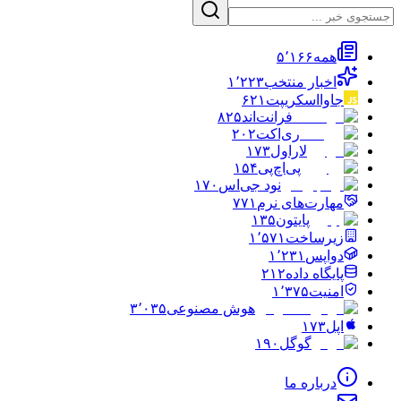
همه
۵٬۱۶۶
اخبار منتخب
۱٬۲۲۳
جاوااسکریپت
۶۲۱
فرانت‌اند
۸۲۵
ری‌اکت
۲۰۲
لاراول
۱۷۳
پی‌اچ‌پی
۱۵۴
نود جی‌اس
۱۷۰
مهارت‌های نرم
۷۷۱
پایتون
۱۳۵
زیرساخت
۱٬۵۷۱
دواپس
۱٬۲۳۱
پایگاه داده
۲۱۲
امنیت
۱٬۳۷۵
هوش مصنوعی
۳٬۰۳۵
اپل
۱۷۳
گوگل
۱۹۰
درباره ما