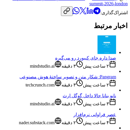
summit-2026-london
اشتراک‌گذاری:
اخبار مرتبط
صدا داره جای کیبورد رو می‌گیره
۲ ساعت پیش
۳
دقیقه
mindstudio.ai
Pangram: شکار متن و تصویر ساختهٔ هوش مصنوعی
۲ ساعت پیش
۳
دقیقه
techcrunch.com
نانو بنانا حالا داخل گوگل ارث
۳ ساعت پیش
۲
دقیقه
mindstudio.ai
عصر فراوانی نرم‌افزار
۴ ساعت پیش
۲
دقیقه
nader.substack.com