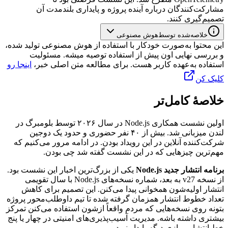
مشارکت‌کنندگان
درباره
آینده
پروژه
و
پایداری
بلندمدت
آن
تصمیم‌گیری
کنند.
خلاصه‌شده توسط
هوش مصنوعی
این محتوا به‌صورت خودکار با استفاده از هوش مصنوعی تولید شده،
و بررسی نهایی اون پیش از استفاده توصیه میشه. مسئولیت
استفاده به‌عهده کاربر هست. برای مطالعه متن اصلی خبر،
اینجا رو
کلیک کن
خلاصهٔ کامل‌تر
اولین
نشست
همکاری
Node.js
در
سال
۲۰۲۶
توسط
بلومبرگ
در
لندن
میزبانی
شد.
بیش
از
۴۰
نفر
حضوری
و
حدود
یک
دوجین
شرکت‌کننده
آنلاین
در
این
رویداد
بودن.
در
ادامه
مرور
می‌کنیم
که
مهم‌ترین
چیزهایی
که
در
این
نشست
گفته
شد
چی
بودن.
برنامه
انتشار
جدید
Node.js
یکی
از
بزرگ‌ترین
اخبار
این
نشست
بود.
از
نسخه
v27
به
بعد،
شماره
نسخه‌های
Node.js
با
سال
تقویمی
انتشار
اولیه‌شون
همخوانی
پیدا
می‌کنن.
این
تصمیم
برای
کاهش
تعداد
خطوط
انتشار
همزمان
گرفته
شده
تا
تیم
داوطلب‌محور
پروژه
بتونه
روی
نسخه‌هایی
که
مردم
واقعاً
ازشون
استفاده
می‌کنن
تمرکز
بیشتری
داشته
باشه.
مدیریت
آسیب‌پذیری‌های
امنیتی
در
چهار
یا
پنج
خط
انتشار
موازی
دیگه
پایدار
نبود.