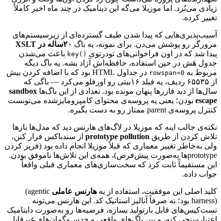
زیادی
می‌بُرد.
اما
موزیلا
می‌گه
این
دینامیک
در
چند
ماه
اخیر
کاملاً
تغییر
کرده.
آسیب‌پذیری‌هایی
که
پیدا
شدن
طیف
گسترده‌ای
از
زیرسیستم‌های
مرورگر
رو
پوشش
می‌دن.
برای
نمونه،
یه
باگ
۲۰ساله
در
XSLT
پیدا
شد
که
در
اون
فراخوانی‌های
تودرتوی
باعث
می‌شدن
key()
جدول
هَش
در
حین
استفاده،
حافظه‌اش
آزاد
بشه.
یه
باگ
دیگه
مربوط
به
در
جداول
HTML
بود
که
با
اضافه
کردن
بیش
rowspan=0
از
۶۵۵۳۵
ردیف،
یه
فیلد
۱۶بیتی
رو
اورفلو
می‌کرد
—
باگی
که
سال‌ها
از
دید
فازرها
پنهان
مونده
بود.
تعدادی
از
این
باگ‌ها
sandbox
escape
بودن؛
یعنی
یه
پروسه‌ی
محتوای
کامپرومایزشده
می‌تونست
کنترل
پروسه‌ی
parent
ممتاز
رو
به
دست
بگیره.
نکته‌ی
جالب
اینه
که
موزیلا
در
لاگ‌های
هارنس
دید
که
مدل‌ها
بارها
تلاش
کردن
از
طریق
prototype pollution
از
سندباکس
فرار
کنن،
ولی
به‌خاطر
تغییر
معماری
که
قبلاً
موزیلا
انجام
داده
بود
(فریز
کردن
prototype
‌ها
به‌صورت
پیش‌فرض)،
همه‌ی
این
تلاش‌ها
ناموفق
بودن.
این
مستقیماً
ثابت
کرد
که
سخت‌سازی‌های
معماری
قبلی
واقعاً
جواب
داده.
کلید
اصلی
این
موفقیت،
استفاده
از
یه
هارنس
عاملی
(agentic
harness)
بود؛
نه
صرفاً
آنالیز
استاتیک
کد.
این
هارنس
می‌تونه
تست‌کیس‌های
قابل
بازتولید
بسازه،
فرضیه‌ها
رو
به‌صورت
داینامیک
اعتبارسنجی
کنه،
و
بین
باگ‌های
واقعی
و
حدس‌وگمان‌های
غیرقابل