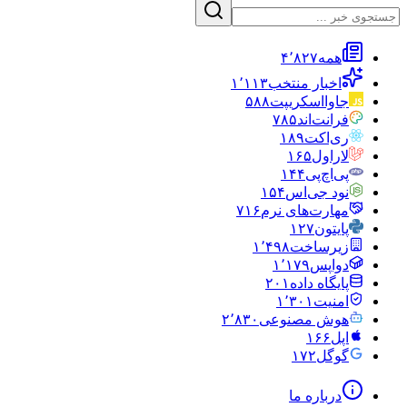
همه
۴٬۸۲۷
اخبار منتخب
۱٬۱۱۳
جاوااسکریپت
۵۸۸
فرانت‌اند
۷۸۵
ری‌اکت
۱۸۹
لاراول
۱۶۵
پی‌اچ‌پی
۱۴۴
نود جی‌اس
۱۵۴
مهارت‌های نرم
۷۱۶
پایتون
۱۲۷
زیرساخت
۱٬۴۹۸
دواپس
۱٬۱۷۹
پایگاه داده
۲۰۱
امنیت
۱٬۳۰۱
هوش مصنوعی
۲٬۸۳۰
اپل
۱۶۶
گوگل
۱۷۲
درباره ما