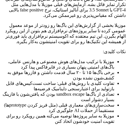
تکرار
تمایز
قائل
بشه.
آزمایش‌های
قبلی
موزیلا
با
مدل‌هایی
مثل
GPT-4
یا
Sonnet
3.5
برای
آنالیز
استاتیک،
نرخ
false positive
بالایی
داشتن
که
مقیاس‌پذیری
رو
غیرممکن
می‌کرد.
موزیلا
بخشی
از
گزارش‌های
این
باگ‌ها
رو
زودتر
از
موعد
معمول
عمومی
کرده
تا
سایر
پروژه‌های
نرم‌افزاری
هم
بتونن
از
این
رویکرد
الهام
بگیرن.
این
تیم
معتقده
که
اکوسیستم
نرم‌افزاری
باید
فوری‌تر
از
همیشه
این
تکنیک‌ها
رو
برای
تقویت
امنیتشون
به‌کار
بگیره.
نکات
کلیدی:
موزیلا
با
ترکیب
مدل‌های
هوش
مصنوعی
و
هارنس
عاملی،
باگ‌های
امنیتی
پنهان
بسیاری
در
فایرفاکس
پیدا
کرد
برخی
باگ‌ها
۱۵
تا
۲۰
سال
قدمت
داشتن
و
فازرها
موفق
به
کشف‌شون
نشده
بودن
تفاوت
کلیدی
با
روش‌های
قبلی:
ساخت
تست‌کیس‌های
قابل
بازتولید
برای
اعتبارسنجی
داینامیک
فرضیه‌ها
تعدادی
از
باگ‌ها
sandbox escape
بودن
که
یافتن‌شون
با
فازینگ
بسیار
دشوار
است
سخت‌سازی‌های
معماری
قبلی
(مثل
فریز
کردن
prototype
‌ها)
مستقیماً
از
حملات
AI
جلوگیری
کرد
موزیلا
به
سایر
پروژه‌ها
توصیه
می‌کنه
همین
رویکرد
رو
برای
تقویت
امنیت
خودشون
اتخاذ
کنن