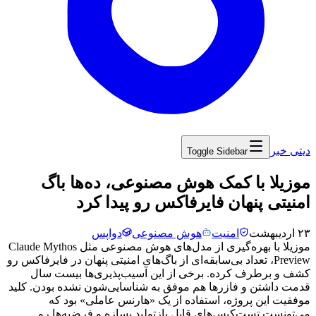
دیتی خبر
Toggle Sidebar
‏موزیلا با کمک هوش مصنوعی، ده‌ها باگ
امنیتی پنهان فایرفاکس رو پیدا کرد
۲۳ اردیبهشت
امنیت
هوش مصنوعی
دواپس
موزیلا
با
بهره‌گیری
از
مدل‌های
هوش
مصنوعی
مثل
Claude Mythos
Preview
،
تعداد
بی‌سابقه‌ای
از
باگ‌های
امنیتی
پنهان
در
فایرفاکس
رو
کشف
و
برطرف
کرده.
برخی
از
این
آسیب‌پذیری‌ها
بیست
سال
قدمت
داشتن
و
فازرها
هم
موفق
به
شناسایی‌شون
نشده
بودن.
کلید
موفقیت
این
پروژه،
استفاده
از
یک
«هارنس
عاملی»
بود
که
می‌تونست
تست‌کیس‌های
قابل
بازتولید
بسازه
و
فرضیه‌ها
رو