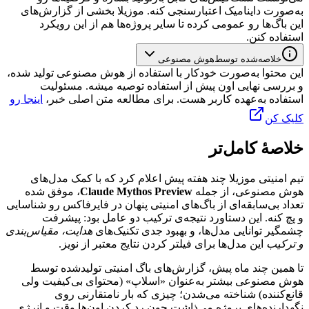
به‌صورت
داینامیک
اعتبارسنجی
کنه.
موزیلا
بخشی
از
گزارش‌های
این
باگ‌ها
رو
عمومی
کرده
تا
سایر
پروژه‌ها
هم
از
این
رویکرد
استفاده
کنن.
خلاصه‌شده توسط
هوش مصنوعی
این محتوا به‌صورت خودکار با استفاده از هوش مصنوعی تولید شده،
و بررسی نهایی اون پیش از استفاده توصیه میشه. مسئولیت
استفاده به‌عهده کاربر هست. برای مطالعه متن اصلی خبر،
اینجا رو
کلیک کن
خلاصهٔ کامل‌تر
تیم
امنیتی
موزیلا
چند
هفته
پیش
اعلام
کرد
که
با
کمک
مدل‌های
هوش
مصنوعی،
از
جمله
Claude Mythos Preview
،
موفق
شده
تعداد
بی‌سابقه‌ای
از
باگ‌های
امنیتی
پنهان
در
فایرفاکس
رو
شناسایی
و
پچ
کنه.
این
دستاورد
نتیجه‌ی
ترکیب
دو
عامل
بود:
پیشرفت
چشمگیر
توانایی
مدل‌ها،
و
بهبود
جدی
تکنیک‌های
هدایت،
مقیاس‌بندی
و
ترکیب
این
مدل‌ها
برای
فیلتر
کردن
نتایج
معتبر
از
نویز.
تا
همین
چند
ماه
پیش،
گزارش‌های
باگ
امنیتی
تولیدشده
توسط
هوش
مصنوعی
بیشتر
به‌عنوان
«اسلاپ»
(محتوای
بی‌کیفیت
ولی
قانع‌کننده)
شناخته
می‌شدن؛
چیزی
که
بار
نامتقارنی
روی
نگهدارنده‌های
پروژه
می‌ذاشت
چون
رد
کردن
اون‌ها
وقت
و
انرژی