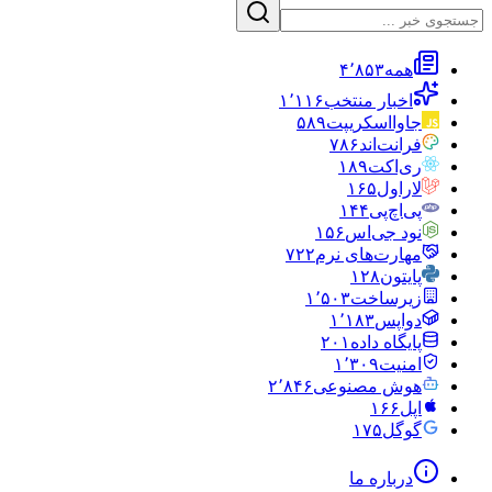
همه
۴٬۸۵۳
اخبار منتخب
۱٬۱۱۶
جاوااسکریپت
۵۸۹
فرانت‌اند
۷۸۶
ری‌اکت
۱۸۹
لاراول
۱۶۵
پی‌اچ‌پی
۱۴۴
نود جی‌اس
۱۵۶
مهارت‌های نرم
۷۲۲
پایتون
۱۲۸
زیرساخت
۱٬۵۰۳
دواپس
۱٬۱۸۳
پایگاه داده
۲۰۱
امنیت
۱٬۳۰۹
هوش مصنوعی
۲٬۸۴۶
اپل
۱۶۶
گوگل
۱۷۵
درباره ما