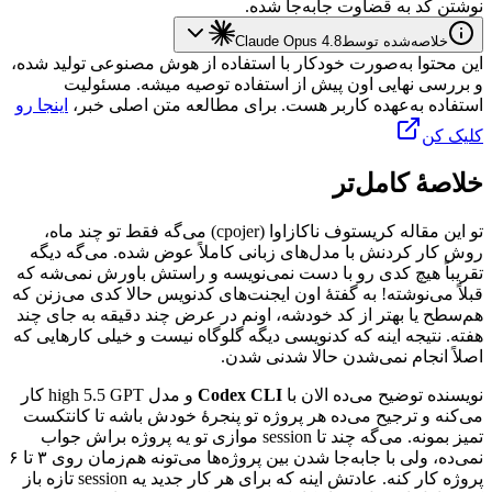
نوشتن
کد
به
قضاوت
جابه‌جا
شده.
خلاصه‌شده توسط
Claude Opus 4.8
این محتوا به‌صورت خودکار با استفاده از هوش مصنوعی تولید شده،
و بررسی نهایی اون پیش از استفاده توصیه میشه. مسئولیت
استفاده به‌عهده کاربر هست. برای مطالعه متن اصلی خبر،
اینجا رو
کلیک کن
خلاصهٔ کامل‌تر
تو
این
مقاله
کریستوف
ناکازاوا
(cpojer)
می‌گه
فقط
تو
چند
ماه،
روش
کار
کردنش
با
مدل‌های
زبانی
کاملاً
عوض
شده.
می‌گه
دیگه
تقریباً
هیچ
کدی
رو
با
دست
نمی‌نویسه
و
راستش
باورش
نمی‌شه
که
قبلاً
می‌نوشته!
به
گفتهٔ
اون
ایجنت‌های
کدنویس
حالا
کدی
می‌زنن
که
هم‌سطح
یا
بهتر
از
کد
خودشه،
اونم
در
عرض
چند
دقیقه
به
جای
چند
هفته.
نتیجه
اینه
که
کدنویسی
دیگه
گلوگاه
نیست
و
خیلی
کارهایی
که
اصلاً
انجام
نمی‌شدن
حالا
شدنی
شدن.
نویسنده
توضیح
می‌ده
الان
با
Codex CLI
و
مدل
GPT
5.5
high
کار
می‌کنه
و
ترجیح
می‌ده
هر
پروژه
تو
پنجرهٔ
خودش
باشه
تا
کانتکست
تمیز
بمونه.
می‌گه
چند
تا
session
موازی
تو
یه
پروژه
براش
جواب
نمی‌ده،
ولی
با
جابه‌جا
شدن
بین
پروژه‌ها
می‌تونه
هم‌زمان
روی
۳
تا
۶
پروژه
کار
کنه.
عادتش
اینه
که
برای
هر
کار
جدید
یه
session
تازه
باز