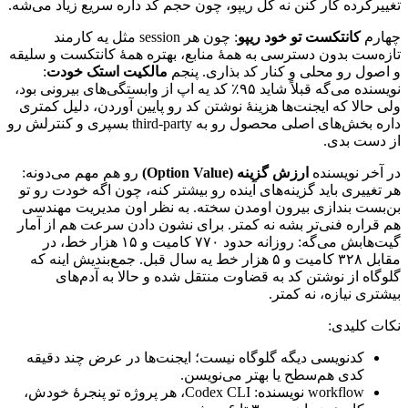
تغییرکرده
کار
کنن
نه
کل
ریپو،
چون
حجم
کد
داره
سریع
زیاد
می‌شه.
چهارم
کانتکست
تو
خود
ریپو
:
چون
هر
session
مثل
یه
کارمند
تازه‌ست
بدون
دسترسی
به
همهٔ
منابع،
بهتره
همهٔ
کانتکست
و
سلیقه
و
اصول
رو
محلی
و
کنار
کد
بذاری.
پنجم
مالکیت
استک
خودت
:
نویسنده
می‌گه
قبلاً
شاید
۹۵٪
کد
یه
اپ
از
وابستگی‌های
بیرونی
بود،
ولی
حالا
که
ایجنت‌ها
هزینهٔ
نوشتن
کد
رو
پایین
آوردن،
دلیل
کمتری
داره
بخش‌های
اصلی
محصول
رو
به
third-party
بسپری
و
کنترلش
رو
از
دست
بدی.
در
آخر
نویسنده
ارزش
گزینه
(Option Value)
رو
هم
مهم
می‌دونه:
هر
تغییری
باید
گزینه‌های
آینده
رو
بیشتر
کنه،
چون
اگه
خودت
رو
تو
بن‌بست
بندازی
بیرون
اومدن
سخته.
به
نظر
اون
مدیریت
مهندسی
هم
قراره
فنی‌تر
بشه
نه
کمتر.
برای
نشون
دادن
سرعت
هم
از
آمار
گیت‌هابش
می‌گه:
روزانه
حدود
۷۷۰
کامیت
و
۱۵
هزار
خط،
در
مقابل
۳۲۸
کامیت
و
۵
هزار
خط
یه
سال
قبل.
جمع‌بندیش
اینه
که
گلوگاه
از
نوشتن
کد
به
قضاوت
منتقل
شده
و
حالا
به
آدم‌های
بیشتری
نیازه،
نه
کمتر.
نکات
کلیدی:
کدنویسی
دیگه
گلوگاه
نیست؛
ایجنت‌ها
در
عرض
چند
دقیقه
کدی
هم‌سطح
یا
بهتر
می‌نویسن.
workflow
نویسنده:
Codex CLI
،
هر
پروژه
تو
پنجرهٔ
خودش،