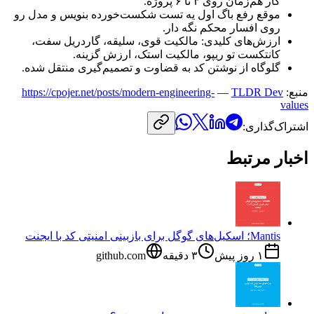
کار
هم‌زمان
روی
۳
تا
۶
پروژه.
موقع
رفع
باگ
اول
یه
تست
شکست‌خورده
بنویس
و
مدل
رو
روی
افسار
محکم
نگه
دار.
ارزش‌های
کلیدی:
مالکیت
قوی،
سلیقه،
گاردریل
سفت،
کانتکست
تو
ریپو،
مالکیت
استک،
ارزش
گزینه.
گلوگاه
از
نوشتن
کد
به
قضاوت
و
تصمیم‌گیری
منتقل
شده.
منبع:
TLDR Dev
—
https://cpojer.net/posts/modern-engineering-
values
اشتراک‌گذاری:
اخبار مرتبط
Mantis؛ اسکیل‌های گوگل برای بازبینی امنیتی کد با ایجنت
۱ روز پیش
۳
دقیقه
github.com