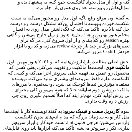
کنه
و
اول
از
مدل
بخواد
کانتکست
جمع
کنه،
یه
پیشنهاد
بده
و
سؤال‌هاش
رو
بپرسه،
بعد
روی
همون
پلن
جلو
بره.
به
گفتهٔ
اون
موقع
رفع
باگ،
اول
مدل
رو
مجبور
می‌کنه
یه
تست
شکست‌خورده
بنویسه
تا
احتمال
این‌که
مشکل
درست
رو
درست
حل
کنه
بالا
بره.
تأکید
می‌کنه
که
نگه‌داشتن
مدل
روی
یه
افسار
محکم
هنوز
بهترین
راهه؛
مدل‌ها
هنوز
از
ریل
خارج
می‌شن
و
گاهی
بهتره
session
رو
کلاً
ببندی
و
از
اول
شروع
کنی.
می‌گه
برای
تغییرهای
بزرگ‌تر
چند
بار
چرخهٔ
review
می‌زنه
و
کد
رو
با
ابزار
خودش
Codiff
مرور
می‌کنه.
بخش
اصلی
مقاله
دربارهٔ
ارزش‌هاییه
که
تو
۲۰۲۶
هنوز
مهمن.
اول
مالکیت
قوی
:
ایجنت‌ها
مالکیت
رو
تقویت
می‌کنن،
یعنی
کسی
که
محصول
رو
عمیق
می‌فهمه
خیلی
سریع‌تر
اجرا
می‌کنه
و
کسی
که
کانتکست
نداره
فقط
سروصدای
بیشتری
تولید
می‌کنه.
نویسنده
معتقده
مؤثرترین
تیم‌ها
کوچیک
می‌شن،
دو-سه‌نفره،
با
مرزهای
مالکیت
روشن.
دوم
سلیقه
:
حالا
که
همه
می‌تونن
کلی
محتوای
بی‌ارزش
تولید
کنن،
مهم‌تر
اینه
که
اصلاً
تصمیم
بگیری
روی
چی
ارزش
داره
وقت
بذاری.
سوم
گاردریل
سفت
و
فیدبک
سریع
:
به
گفتهٔ
نویسنده
کار
با
ایجنت‌ها
مثل
کار
تو
یه
سازمان
بزرگه
که
مدام
آدم‌های
بدون
کانتکست
واردش
می‌شن؛
هرچی
قانون
lint
،
تست
خودکار
و
ابزار
سریع‌تر
بذاری،
تکرار
سریع‌تر
می‌شه.
تأکید
می‌کنه
ابزارها
باید
روی
فایل‌های