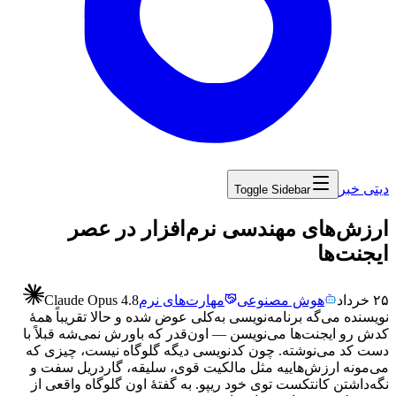
دیتی خبر
Toggle Sidebar
‏ارزش‌های مهندسی نرم‌افزار در عصر
ایجنت‌ها
۲۵ خرداد
هوش مصنوعی
مهارت‌های نرم
Claude Opus 4.8
نویسنده
می‌گه
برنامه‌نویسی
به‌کلی
عوض
شده
و
حالا
تقریباً
همهٔ
کدش
رو
ایجنت‌ها
می‌نویسن
—
اون‌قدر
که
باورش
نمی‌شه
قبلاً
با
دست
کد
می‌نوشته.
چون
کدنویسی
دیگه
گلوگاه
نیست،
چیزی
که
می‌مونه
ارزش‌هاییه
مثل
مالکیت
قوی،
سلیقه،
گاردریل
سفت
و
نگه‌داشتن
کانتکست
توی
خود
ریپو.
به
گفتهٔ
اون
گلوگاه
واقعی
از