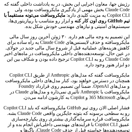
رژیش
جها،
معاون
اجرایی
این
بخش،
در
یه
یادداشت
داخلی
گفته
که
Claude Code
بخش
مهمی
از
یادگیری
مایکروسافت
بوده،
ولی
Copilot CLI
یه
مزیت
کلیدی
داره:
مایکروسافت
می‌تونه
مستقیماً
با
تیم
GitHub
روی
اون
کار
کنه
و
ابزار
رو
متناسب
با
ریپازیتوری‌ها،
سیستم‌های
امنیتی
و
نیازهای
مهندسی
خودش
شکل
بده.
این
تصمیم
یه
وجه
مالی
هم
داره.
۳۰
ژوئن
آخرین
روز
سال
مالی
مایکروسافته
و
حذف
لایسنس‌های
Claude Code
یه
راه
ساده
برای
کاهش
هزینه‌های
عملیاتیه
قبل
از
شروع
سال
مالی
جدید
در
جولای.
در
عین
حال،
توسعه‌دهنده‌های
داخلی
مایکروسافت
در
ماه‌های
اخیر
Claude Code
رو
به
Copilot CLI
ترجیح
داده
بودن
و
شکاف
بین
این
دو
ابزار
هنوز
وجود
داره.
مایکروسافت
گفته
که
مدل‌های
Anthropic
از
طریق
Copilot CLI
همچنان
در
دسترس
خواهند
بود،
کنار
مدل‌های
داخلی
مایکروسافت
و
مدل‌های
OpenAI
.
ضمناً
این
تصمیم
روی
قرارداد
Foundry
مایکروسافت
با
Anthropic
تأثیری
نمی‌ذاره
و
مدل‌های
Claude
در
اپ‌های
Microsoft
365
و
Copilot
به
کارشون
ادامه
می‌دن.
فشار
اصلی
الان
روی
تیم
GitHub
مایکروسافته
که
باید
Copilot CLI
رو
به
سطحی
برسونه
که
بتونه
جایگزین
واقعی
Claude Code
بشه.
مایکروسافت
قراره
سرمایه‌گذاری
بیشتری
روی
یکپارچه‌سازی
عمیق
Copilot CLI
با
فرآیندهای
مهندسی
داخلی‌اش
انجام
بده
و
از
توسعه‌دهنده‌ها
خواسته
قبل
از
حذف
Claude Code
،
باگ‌ها
و