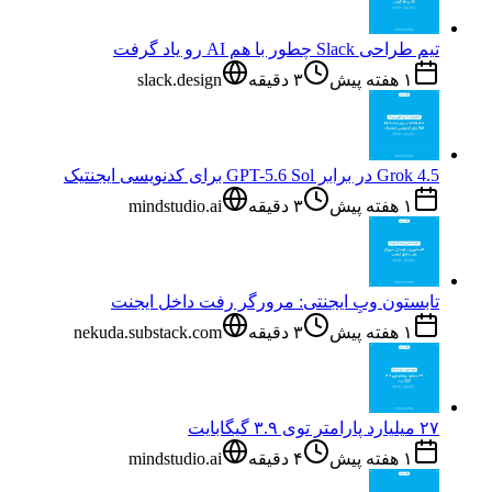
تیم طراحی Slack چطور با هم AI رو یاد گرفت
۱ هفته پیش
۳
دقیقه
slack.design
Grok 4.5 در برابر GPT-5.6 Sol برای کدنویسی ایجنتیک
۱ هفته پیش
۳
دقیقه
mindstudio.ai
تابستون وبِ ایجنتی: مرورگر رفت داخل ایجنت
۱ هفته پیش
۳
دقیقه
nekuda.substack.com
۲۷ میلیارد پارامتر توی ۳.۹ گیگابایت
۱ هفته پیش
۴
دقیقه
mindstudio.ai