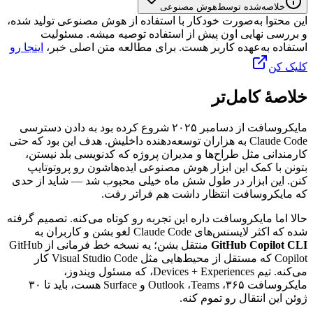
خلاصه‌شده توسط
هوش مصنوعی
این محتوا به‌صورت خودکار با استفاده از هوش مصنوعی تولید شده،
و بررسی نهایی اون پیش از استفاده توصیه میشه. مسئولیت
استفاده به‌عهده کاربر هست. برای مطالعه متن اصلی خبر،
اینجا رو
کلیک کن
خلاصهٔ کامل‌تر
مایکروسافت
از
دسامبر
۲۰۲۵
شروع
کرده
بود
به
دادن
دسترسی
Claude Code
به
هزاران
توسعه‌دهنده
داخلیش.
هدف
این
بود
که
حتی
کارمندانی
مثل
طراح‌ها
و
مدیران
پروژه
که
کدنویسی
بلد
نیستن،
بتونن
با
کمک
این
ابزار
هوش
مصنوعی
ایده‌هاشون
رو
پروتوتایپ
کنن.
این
ابزار
در
طول
شش
ماه
خیلی
محبوب
شد
—
شاید
از
حدی
که
مایکروسافت
انتظار
داشت
هم
فراتر
رفت.
حالا
اما
مایکروسافت
داره
این
تجربه
رو
کوتاه
می‌کنه.
تصمیم
گرفته
شده
که
اکثر
لایسنس‌های
Claude Code
لغو
بشن
و
کاربران
به
GitHub Copilot CLI
منتقل
بشن؛
یه
نسخه
خط
فرمانی
از
GitHub
Copilot
که
مستقل
از
محیط‌هایی
مثل
Visual Studio Code
کار
می‌کنه.
تیم
Experiences
+
Devices
،
که
مسئول
ویندوز،
مایکروسافت
۳۶۵،
Teams
،
Outlook
و
Surface
هست،
باید
تا
۳۰
ژوئن
این
انتقال
رو
تموم
کنه.