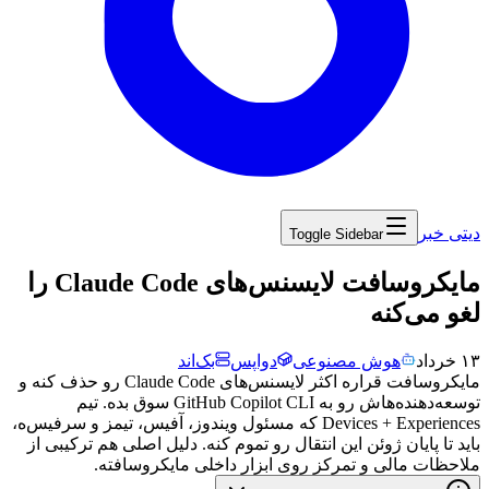
دیتی خبر
Toggle Sidebar
‏مایکروسافت لایسنس‌های Claude Code را
لغو می‌کنه
۱۳ خرداد
هوش مصنوعی
دواپس
بک‌اند
مایکروسافت
قراره
اکثر
لایسنس‌های
Claude Code
رو
حذف
کنه
و
توسعه‌دهنده‌هاش
رو
به
GitHub Copilot CLI
سوق
بده.
تیم
Experiences
+
Devices
که
مسئول
ویندوز،
آفیس،
تیمز
و
سرفیس‌ه،
باید
تا
پایان
ژوئن
این
انتقال
رو
تموم
کنه.
دلیل
اصلی
هم
ترکیبی
از
ملاحظات
مالی
و
تمرکز
روی
ابزار
داخلی
مایکروسافته.