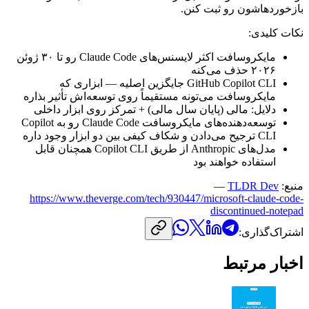
بازخوردهاشون
رو
ثبت
کنن.
نکات
کلیدی:
مایکروسافت
اکثر
لایسنس‌های
Claude Code
رو
تا
۳۰
ژوئن
۲۰۲۶
حذف
می‌کنه
GitHub Copilot CLI
جایگزین
اصلیه
—
ابزاری
که
مایکروسافت
می‌تونه
مستقیماً
روی
توسعه‌اش
تأثیر
بذاره
دلایل:
مالی
(پایان
سال
مالی)
+
تمرکز
روی
ابزار
داخلی
توسعه‌دهنده‌های
مایکروسافت
Claude Code
رو
به
Copilot
CLI
ترجیح
می‌دادن
و
شکاف
کیفی
بین
دو
ابزار
وجود
داره
مدل‌های
Anthropic
از
طریق
Copilot CLI
همچنان
قابل
استفاده
خواهند
بود
منبع:
TLDR Dev
—
https://www.theverge.com/tech/930447/microsoft-claude-code-
discontinued-notepad
اشتراک‌گذاری:
اخبار مرتبط