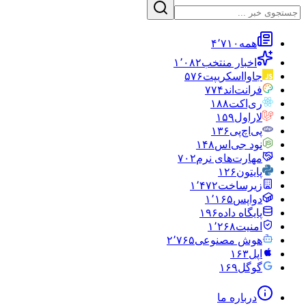
همه
۴٬۷۱۰
اخبار منتخب
۱٬۰۸۲
جاوااسکریپت
۵۷۶
فرانت‌اند
۷۷۴
ری‌اکت
۱۸۸
لاراول
۱۵۹
پی‌اچ‌پی
۱۳۶
نود جی‌اس
۱۴۸
مهارت‌های نرم
۷۰۲
پایتون
۱۲۶
زیرساخت
۱٬۴۷۲
دواپس
۱٬۱۶۵
پایگاه داده
۱۹۶
امنیت
۱٬۲۶۸
هوش مصنوعی
۲٬۷۶۵
اپل
۱۶۳
گوگل
۱۶۹
درباره ما