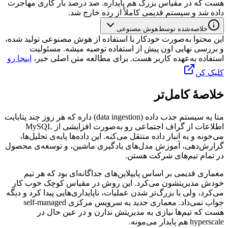
هست
که
در
مقیاس
بزرگ
هم
پایداره.
صد
درصد
بار
کاری
مهاجرت
داده
شد
و
سیستم
قدیمی
کاملاً
از
رده
خارج
شد.
خلاصه‌شده توسط
هوش مصنوعی
این محتوا به‌صورت خودکار با استفاده از هوش مصنوعی تولید شده،
و بررسی نهایی اون پیش از استفاده توصیه میشه. مسئولیت
استفاده به‌عهده کاربر هست. برای مطالعه متن اصلی خبر،
اینجا رو
کلیک کن
خلاصهٔ کامل‌تر
متا
یه
سیستم
جذب
داده
(data ingestion)
داره
که
هر
روز
چند
پتابایت
اطلاعات
از
گراف
اجتماعی
رو
به‌صورت
افزایشی
از
MySQL
می‌خونه
و
به
انبار
داده
منتقل
می‌کنه.
این
داده‌ها
پایه‌ی
تحلیل‌ها،
گزارش‌دهی،
آموزش
مدل‌های
یادگیری
ماشین،
و
توسعه‌ی
محصول
در
تمام
تیم‌های
شرکت
هستن.
معماری
قدیمی
بر
اساس
پایپلاین‌های
جداگانه‌ای
بود
که
هر
تیم
خودش
مدیریتشون
می‌کرد.
این
روش
در
مقیاس
کوچک
خوب
کار
می‌کرد،
ولی
با
بزرگ‌تر
شدن
عملیات،
ناپایداری‌هایی
پیدا
کرد
و
دیگه
جواب
نمی‌داد.
معماری
جدید
یه
سرویس
مرکزی
self-managed
هست
که
تیم‌ها
نیازی
به
مدیریتش
ندارن
و
در
عین
حال
در
hyperscale
هم
پایدار
می‌مونه.