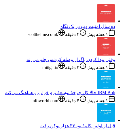
ده سال امنیت وب در یک نگاه
۱ هفته پیش
۴
دقیقه
scotthelme.co.uk
وقتی پیدا کردن باگ از وصله کردنش جلو می‌زنه
۱ هفته پیش
۳
دقیقه
mitiga.io
IBM Bob حالا کل چرخهٔ توسعهٔ نرم‌افزار رو هماهنگ می‌کنه
۱ هفته پیش
۴
دقیقه
infoworld.com
قبل از اولین کلمهٔ تو، ۳۳ هزار توکن رفته