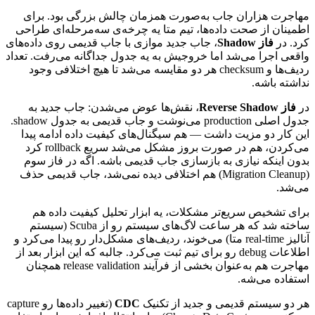
مهاجرت
هزاران
جاب
به‌صورت
همزمان
چالش
بزرگی
بود.
برای
اطمینان
از
صحت
داده‌ها،
تیم
متا
یه
چرخه‌ی
سه‌مرحله‌ای
طراحی
کرد.
در
فاز
Shadow
،
جاب
جدید
موازی
با
جاب
قدیمی
روی
داده‌های
واقعی
اجرا
می‌شد
اما
خروجیش
به
یه
جدول
جداگانه
می‌رفت.
تعداد
ردیف‌ها
و
checksum
هر
دو
مقایسه
می‌شد
تا
هیچ
اختلافی
وجود
نداشته
باشه.
در
فاز
Reverse Shadow
،
نقش‌ها
عوض
می‌شدن:
جاب
جدید
به
جدول
اصلی
production
می‌نوشت
و
جاب
قدیمی
به
جدول
shadow
.
این
کار
دو
مزیت
داشت
—
هم
سیگنال‌های
کیفیت
داده
ادامه
پیدا
می‌کردن،
هم
در
صورت
بروز
مشکل
می‌شد
سریع
rollback
کرد
بدون
اینکه
نیازی
به
بازسازی
جاب
قدیمی
باشه.
اگه
در
فاز
سوم
(Migration Cleanup)
هم
اختلافی
دیده
نمی‌شد،
جاب
قدیمی
حذف
می‌شد.
برای
تشخیص
سریع‌تر
مشکلات،
یه
ابزار
تحلیل
کیفیت
داده
هم
ساخته
شد
که
هر
ساعت
لاگ‌های
سیستم
رو
از
Scuba
(سیستم
آنالیز
real-time
متا)
می‌خوند،
ردیف‌های
مشکل‌دار
رو
پیدا
می‌کرد
و
اطلاعات
debug
رو
برای
تیم
ثبت
می‌کرد.
جالبه
که
این
ابزار
بعد
از
مهاجرت
هم
به‌عنوان
بخشی
از
فرآیند
release validation
همچنان
استفاده
می‌شه.
هر
دو
سیستم
قدیمی
و
جدید
از
تکنیک
CDC
(تغییر
داده‌ها
رو
capture