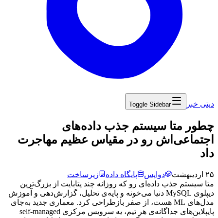
دیتی خبر
Toggle Sidebar
‏چطور متا سیستم جذب داده‌های
اجتماعی‌اش رو در مقیاس عظیم مهاجرت
داد
۲۵ اردیبهشت
دواپس
پایگاه داده
زیرساخت
متا
سیستم
جذب
داده‌ای
رو
که
روزانه
چند
پتابایت
از
بزرگ‌ترین
دیپلوی
MySQL
دنیا
می‌خونه
و
پایه‌ی
تحلیل،
گزارش‌دهی
و
آموزش
مدل‌های
ML
هست،
از
صفر
بازطراحی
کرد.
معماری
جدید
به‌جای
پایپلاین‌های
جداگانه‌ی
هر
تیم،
یه
سرویس
مرکزی
self-managed