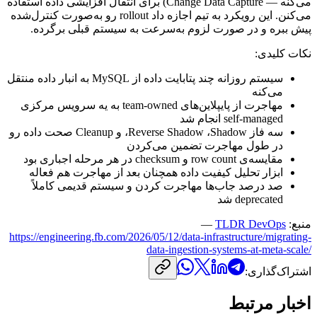
می‌کنه
—
Change Data Capture
)
برای
انتقال
افزایشی
داده
استفاده
می‌کنن.
این
رویکرد
به
تیم
اجازه
داد
rollout
رو
به‌صورت
کنترل‌شده
پیش
ببره
و
در
صورت
لزوم
به‌سرعت
به
سیستم
قبلی
برگرده.
نکات
کلیدی:
سیستم
روزانه
چند
پتابایت
داده
از
MySQL
به
انبار
داده
منتقل
می‌کنه
مهاجرت
از
پایپلاین‌های
team-owned
به
یه
سرویس
مرکزی
self-managed
انجام
شد
سه
فاز
Shadow
،
Reverse Shadow
،
و
Cleanup
صحت
داده
رو
در
طول
مهاجرت
تضمین
می‌کردن
مقایسه‌ی
row count
و
checksum
در
هر
مرحله
اجباری
بود
ابزار
تحلیل
کیفیت
داده
همچنان
بعد
از
مهاجرت
هم
فعاله
صد
درصد
جاب‌ها
مهاجرت
کردن
و
سیستم
قدیمی
کاملاً
deprecated
شد
منبع:
TLDR DevOps
—
https://engineering.fb.com/2026/05/12/data-infrastructure/migrating-
data-ingestion-systems-at-meta-scale/
اشتراک‌گذاری:
اخبار مرتبط