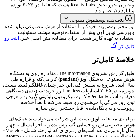
و
جبران
ضرر
بخش
Reality Labs
هست
که
فقط
در
۲۰۲۵
نوزده
میلیارد
دلار
ضرر
داد.
خلاصه‌شده توسط
هوش مصنوعی
این محتوا به‌صورت خودکار با استفاده از هوش مصنوعی تولید شده،
و بررسی نهایی اون پیش از استفاده توصیه میشه. مسئولیت
استفاده به‌عهده کاربر هست. برای مطالعه متن اصلی خبر،
اینجا رو
کلیک کن
خلاصهٔ کامل‌تر
طبق
گزارش
نشریه‌ی
The Information
،
متا
داره
روی
یه
دستگاه
هوش
مصنوعی
به‌شکل
آویز
(pendant)
کار
می‌کنه
و
قراره
طی
سال
آینده
شروع
به
تستش
کنه.
این
خبر
چندان
غافلگیرکننده
نیست،
چون
متا
در
۲۰۲۵
استارتاپ
Limitless
رو
خرید؛
سازنده‌ی
دستگاهی
دقیقاً
به
اسم
«
Pendant
»
که
یه
میکروفون
بلوتوثیِ
گیره‌ایه
و
هرچی
توی
روز
می‌گی
یا
می‌شنوی
رو
ضبط
می‌کنه
تا
بعداً
خلاصه،
رونوشت
و
یه
پایگاه‌داده‌ی
قابل‌جستجو
ازش
بسازه.
برنامه‌ی
متا
فقط
آویز
نیست.
این
شرکت
می‌خواد
سبد
عینک‌های
هوش
مصنوعی‌ش
رو
حسابی
گسترش
بده
و
تا
آخر
امسال
تا
چهار
مدل
تازه
بیرون
بده.
اسم‌های
رمزی‌ای
که
لو
رفته
شامل
«
Modelo
»
(احتمالاً
همین
ژوئن)،
«
Luna
»
و
«
RBM2 Refresh
»
(پاییز)
و
«
Mojito