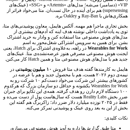
VIP
»
(دسامبر)
می‌شه؛
مدل‌های
«
Artemis
»
و
«
SSG
»
(عینک‌های
supersensing
)
هم
برای
آینده
در
حال
تست‌ان.
متا
می‌خواد
فراتر
از
همکاری‌هاش
با
Ray-Ban
و
Oakley
بره.
بخش
تجاری
ماجرا
هم
مهمه.
آلکس
هایمل،
معاون
پوشیدنی‌های
متا،
توی
یه
یادداشت
داخلی
نوشته
هدف
اینه
که
آدم‌های
بیشتری
از
مدل‌های
هوش
مصنوعی
متا
استفاده
کنن
و
وادار
به
خرید
اشتراک
بشن.
برای
همین
یه
سرویس
اشتراکی
شغل‌محور
به
اسم
Wearables for Work
در
راهه،
به‌علاوه‌ی
اشتراک
برای
Hatch
،
یعنی
ایجنت
هوش
مصنوعی
مصرفیِ
هنوز
عرضه‌نشده‌ی
متا.
عینک‌های
جدید
هم
با
مدل‌های
هوش
مصنوعی
متا
و
همین
Hatch
کار
می‌کنن.
هایمل
به
کارمندها
گفته
هدف
متا
فروش
۱۰
میلیون
پوشیدنی
در
نیمه‌ی
دوم
۲۰۲۶
هست،
هم
با
محصول
جدید
و
هم
با
عرضه
در
کشورهای
بیشتر.
این
شرکت
می‌خواد
دست‌کم
۱۰
شرکت
رو
به
Wearables for Work
بکشونه
و
حداقل
دو
سازمان
بزرگ
که
هرکدوم
۱۰۰
دستگاه
لازم
دارن
رو
هدف
گرفته.
همه‌ی
این
تکاپو
برای
جبران
ضرر
بخش
Reality Labs
هست
که
سال‌هاست
پول
از
دست
می‌ده
و
فقط
در
۲۰۲۵
نوزده
میلیارد
دلار
ضرر
داد؛
زاکربرگ
هم
گفته
این
بخش
از
این
به
بعد
روی
عینک
و
پوشیدنی
تمرکز
می‌کنه.
نکات
کلیدی:
متا
طبق
گزارش‌ها
داره
یه
آویز
هوش
مصنوعی
می‌سازه،