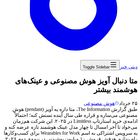
دیتی خبر
Toggle Sidebar
‏متا دنبال آویز هوش مصنوعی و عینک‌های
هوشمند بیشتر
۲۵ خرداد
هوش مصنوعی
طبق
گزارش
The Information
،
متا
داره
یه
آویز
(pendant)
هوش
مصنوعی
می‌سازه
و
قراره
طی
سال
آینده
تستش
کنه؛
احتمالاً
ادامه‌ی
خرید
استارتاپ
Limitless
در
۲۰۲۵.
این
شرکت
هم‌زمان
می‌خواد
تا
آخر
امسال
تا
چهار
مدل
عینک
هوشمند
تازه
عرضه
کنه
و
یه
سرویس
اشتراکی
به
اسم
Wearables for Work
برای
کسب‌وکارها
راه
بندازه.
هدفش
فروش
۱۰
میلیون
پوشیدنی
در
نیمه‌ی
دوم
۲۰۲۶