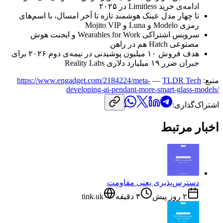
ادامه‌ی
خرید
Limitless
در
۲۰۲۵
تا
چهار
مدل
عینک
هوشمند
تازه
تا
آخر
امسال،
با
اسم‌های
رمزی
Modelo
و
Luna
و
Mojito VIP
سرویس
اشتراکی
Wearables for Work
و
ایجنت
هوش
مصنوعی
Hatch
هم
در
راهن
هدف
فروش
۱۰
میلیون
پوشیدنی
در
نیمه‌ی
دوم
۲۰۲۶
برای
جبران
ضرر
۱۹
میلیارد
دلاری
Reality Labs
منبع:
TLDR Tech
—
https://www.engadget.com/2184224/meta-
developing-ai-pendant-more-smart-glass-models/
اشتراک‌گذاری:
اخبار مرتبط
دسترس‌پذیری یعنی مقاومت
۲ روز پیش
۳
دقیقه
tink.uk