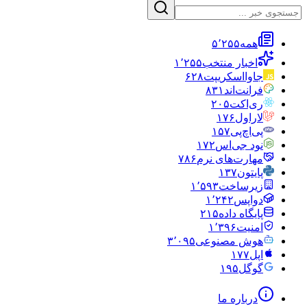
همه
۵٬۲۵۵
اخبار منتخب
۱٬۲۵۵
جاوااسکریپت
۶۲۸
فرانت‌اند
۸۳۱
ری‌اکت
۲۰۵
لاراول
۱۷۶
پی‌اچ‌پی
۱۵۷
نود جی‌اس
۱۷۲
مهارت‌های نرم
۷۸۶
پایتون
۱۳۷
زیرساخت
۱٬۵۹۳
دواپس
۱٬۲۴۲
پایگاه داده
۲۱۵
امنیت
۱٬۳۹۶
هوش مصنوعی
۳٬۰۹۵
اپل
۱۷۷
گوگل
۱۹۵
درباره ما