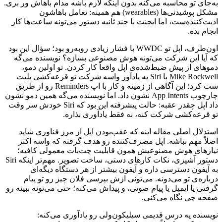
به‌جای
تو
محاسبه
می‌کنه
بدون
اینکه
لازم
باشه
مدام
باهاش
ور
بری.
مشکل
پوشیدنی‌ها
(wearables)
هم
همینه:
تعامل
باهاشون
اذیت‌کننده‌ست،
اما
ایجنت
با
چند
ثانیه
دستور
می‌تونه
ساعت‌ها
کار
انجام
بده.
اون‌طرف،
اپل
تو
WWDC
با
فشار
زیادی
روبه‌رو
بود؛
سؤال
این
بود
که
آیا
این
شرکت
می‌تونه
هوش
مصنوعی
بسازه؟
نویسنده
می‌گه
دموهای
از
پیش
ضبط‌شده‌ی
اپل
واقعاً
کار
کردن.
تو
اولین
دمو،
Mike Rockwell
با
Siri
یه
یادآور
واسه
شرکت
تو
قرعه‌کشی
بلیت
ست
کرد؛
این
آگاهی
از
زمینه
و
کار
با
اپ
Reminders
رو
از
طریق
چارچوب
App Intents
نشون
داد.
اما
نویسنده
می‌گه
همین
دمو
نشون
داد
اپل
چقدر
عقبه:
حالت
پیشرفته
این
بود
که
Siri
خودش
سر
وقت
تو
قرعه‌کشی
شرکت
کنه،
نه
فقط
یادآوری
بذاره.
استدلال
اصلی
مقاله
اینه
که
عقب‌بودن
اپل
از
مرز
فناوری
شاید
اصلاً
مهم
نباشه.
اپل
مصرف‌کننده
رو
هدف
گرفته
که
واسه
اکثر
نیازهای
هوش
مصنوعیش
همون
قابلیت
چت‌بات
معمولی
کافیه؛
دستور
آشپزی،
نکات
کارهای
دستی،
ساخت
تصویر.
مهم‌تر
اینکه
Siri
به
آیفون
دسترسی
داره
و
آیفون
بیشتر
از
هر
دستگاه
دیگه‌ای
درباره‌ی
تو
می‌دونه.
می‌تونی
ازش
بپرسی
فلان
چیز
رو
تو
پیام
گرفتی
یا
ایمیل
یا
پیام
صوتی،
و
پیداش
می‌کنه؛
حتی
می‌تونه
ببینه
رو
صفحه
چی
نگاه
می‌کنی.
نویسنده
یه
درس
قدیمی
سیلیکون‌ولی
رو
یادآوری
می‌کنه: