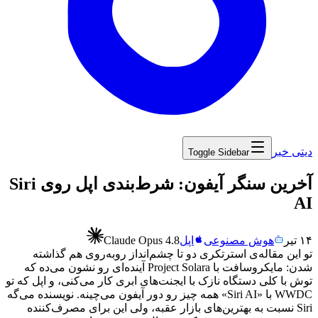
دیتی خبر
Toggle Sidebar
‏آخرین سنگر آیفون: شرط‌بندی اپل روی Siri
AI
۱۴ تیر
هوش مصنوعی
اپل
Claude Opus 4.8
تو
این
مقاله‌ی
استرتکری
دو
تا
چشم‌انداز
روبه‌روی
هم
گذاشته
شدن:
مایکروسافت
با
Project Solara
آینده‌ای
رو
نشون
می‌ده
که
توش
با
کلی
دستگاه
نازک
با
ایجنت‌های
ابری
کار
می‌کنی،
و
اپل
که
تو
WWDC
با
«
Siri AI
»
همه
چیز
رو
دور
آیفون
می‌چینه.
نویسنده
می‌گه
Siri
نسبت
به
بهترین‌های
بازار
عقبه،
ولی
این
برای
مصرف‌کننده