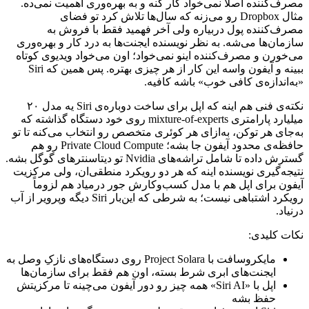
مصرف‌کننده
اصلاً
نمی‌خواد
کار
کنه
و
به
بهره‌وری
اهمیت
نمی‌ده.
مثال
Dropbox
رو
می‌زنه
که
سال‌ها
تلاش
کرد
تو
فضای
مصرف‌کننده
پول
دربیاره
ولی
آخر
فهمید
فقط
با
فروش
به
سازمان‌ها
می‌شه.
به
نظر
نویسنده
ایجنت‌ها
به
درد
کار
و
بهره‌وری
می‌خورن
و
مصرف‌کننده
اینو
نمی‌خواد؛
اون
می‌خواد
ویدیوی
کوتاه
ببینه
و
آیفون
واسه
این
کار
از
هر
چیزی
بهتره.
پس
همین
که
Siri
«به‌اندازه‌ی
کافی
خوب»
باشه
کافیه.
نکته‌ی
فنی
هم
اینه
که
اپل
برای
ساخت
دوباره‌ی
Siri
یه
مدل
۲۰
میلیارد
پارامتری
mixture-of-experts
روی
خود
دستگاه
گذاشته
که
به‌جای
هر
توکن،
به‌ازای
هر
کوئری
متخصص
رو
انتخاب
می‌کنه
تا
تو
حافظه‌ی
محدود
آیفون
جا
بشه؛
Private Cloud Compute
رو
هم
گسترش
داده
تا
شامل
تراشه‌های
Nvidia
تو
دیتاسنترهای
گوگل
بشه.
نتیجه‌گیری
نویسنده
اینه
که
هر
دو
رویکرد
منطقی‌ان،
ولی
مرکزیت
آیفون
برای
اپل
هم
با
مدل
کسب‌وکارش
جور
درمیاد
هم
لزوماً
رویکرد
اشتباهی
نیست؛
به
شرطی
که
این‌بار
Siri
دیگه
وپرویر
از
آب
درنیاد.
نکات
کلیدی:
مایکروسافت
با
Project Solara
روی
دستگاه‌های
نازکِ
وصل
به
ایجنت‌های
ابری
شرط
بسته،
اون
هم
فقط
برای
سازمان‌ها
اپل
با
«
Siri AI
»
همه
چیز
رو
دور
آیفون
می‌چینه
تا
مرکزیتش
حفظ
بشه