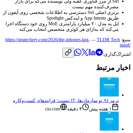
Siri
از
مرز
فناوری
عقبه
ولی
نویسنده
می‌گه
برای
بازار
مصرف‌کننده
مهم
نیست
برتری
اصلی
Siri
دسترسی
به
اطلاعات
شخصی
روی
آیفون
از
طریق
App Intents
و
ایندکس
Spotlight
اپل
یه
مدل
۲۰
میلیارد
پارامتری
MoE
روی
خود
دستگاه
اجرا
می‌کنه
که
به‌ازای
هر
کوئری
متخصص
انتخاب
می‌کنه
منبع:
TLDR Tech
—
https://stratechery.com/2026/the-iphones-last-
stand/
اشتراک‌گذاری:
اخبار مرتبط
ترمز AI تو سازمان‌ها، IT نیست؛ فرایندهای کسب‌وکاره
۱ هفته پیش
۴
دقیقه
cio.com