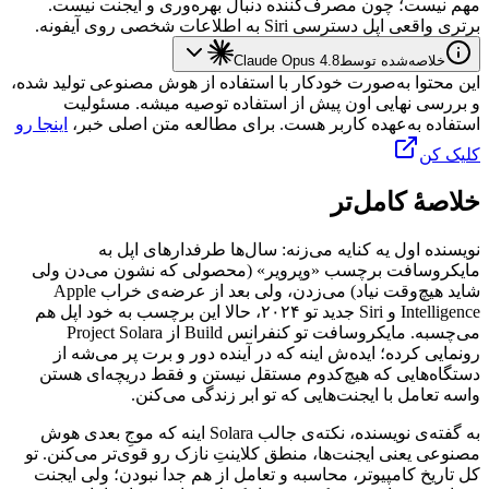
مهم
نیست؛
چون
مصرف‌کننده
دنبال
بهره‌وری
و
ایجنت
نیست.
برتری
واقعی
اپل
دسترسی
Siri
به
اطلاعات
شخصی
روی
آیفونه.
خلاصه‌شده توسط
Claude Opus 4.8
این محتوا به‌صورت خودکار با استفاده از هوش مصنوعی تولید شده،
و بررسی نهایی اون پیش از استفاده توصیه میشه. مسئولیت
استفاده به‌عهده کاربر هست. برای مطالعه متن اصلی خبر،
اینجا رو
کلیک کن
خلاصهٔ کامل‌تر
نویسنده
اول
یه
کنایه
می‌زنه:
سال‌ها
طرفدارهای
اپل
به
مایکروسافت
برچسب
«وپرویر»
(محصولی
که
نشون
می‌دن
ولی
شاید
هیچ‌وقت
نیاد)
می‌زدن،
ولی
بعد
از
عرضه‌ی
خراب
Apple
Intelligence
و
Siri
جدید
تو
۲۰۲۴،
حالا
این
برچسب
به
خود
اپل
هم
می‌چسبه.
مایکروسافت
تو
کنفرانس
Build
از
Project Solara
رونمایی
کرده؛
ایده‌ش
اینه
که
در
آینده
دور
و
برت
پر
می‌شه
از
دستگاه‌هایی
که
هیچ‌کدوم
مستقل
نیستن
و
فقط
دریچه‌ای
هستن
واسه
تعامل
با
ایجنت‌هایی
که
تو
ابر
زندگی
می‌کنن.
به
گفته‌ی
نویسنده،
نکته‌ی
جالب
Solara
اینه
که
موجِ
بعدی
هوش
مصنوعی
یعنی
ایجنت‌ها،
منطق
کلاینتِ
نازک
رو
قوی‌تر
می‌کنن.
تو
کل
تاریخ
کامپیوتر،
محاسبه
و
تعامل
از
هم
جدا
نبودن؛
ولی
ایجنت