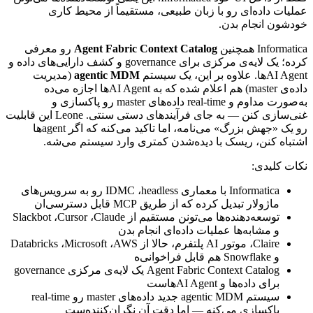
عملیات
داده‌ای
رو
با
زبان
طبیعی،
مستقیماً
از
محیط
کاری
خودشون
انجام
بدن.
Informatica
همچنین
Agent Fabric Context Catalog
رو
معرفی
کرده؛
یک
لایه‌ی
مرکزی
برای
governance
و
کشف
دارایی‌های
داده
و
AI Agent
ها.
علاوه
بر
این،
یک
سیستم
agentic MDM
(مدیریت
داده‌ی
master
)
هم
اعلام
شده
که
به
AI Agent
ها
اجازه
می‌ده
به‌صورت
مداوم
و
real-time
داده‌های
master
رو
پاکسازی
و
غنی‌سازی
کنن
—
به
جای
فرآیندهای
دستی
سنتی.
Leone
این
قابلیت
رو
یک
«جهش
بزرگ»
می‌نامه،
اما
تاکید
می‌کنه
که
اگر
agent
ها
اشتباه
کنن،
ریسک
با
دیده‌شدن
کمتری
وارد
سیستم
می‌شه.
نکات
کلیدی:
Informatica
با
معماری
headless
،
IDMC
رو
به
سرویس‌های
ماژولار
تبدیل
کرده
که
از
طریق
MCP
قابل
دسترسی‌ان
توسعه‌دهنده‌ها
می‌تونن
مستقیم
از
Claude
،
Cursor
،
Slackbot
و
مشابه‌ها
عملیات
داده‌ای
انجام
بدن
Claire
،
موتور
AI
پلتفرم،
حالا
از
AWS
،
Microsoft
،
Databricks
و
Snowflake
هم
قابل
فراخوانی‌ه
Agent Fabric Context Catalog
یک
لایه‌ی
مرکزی
governance
برای
داده‌ها
و
AI Agent
هاست
سیستم
agentic MDM
جدید
داده‌های
master
رو
real-time
پاکسازی
می‌کنه
—
اما
دقت
آن
نگران‌کننده‌ست