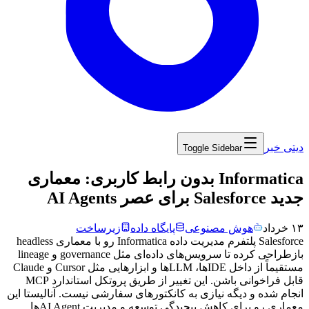
دیتی خبر
Toggle Sidebar
‏Informatica بدون رابط کاربری: معماری
جدید Salesforce برای عصر AI Agents
۱۳ خرداد
هوش مصنوعی
پایگاه داده
زیرساخت
Salesforce
پلتفرم
مدیریت
داده
Informatica
رو
با
معماری
headless
بازطراحی
کرده
تا
سرویس‌های
داده‌ای
مثل
governance
و
lineage
مستقیماً
از
داخل
IDE
ها،
LLM
ها
و
ابزارهایی
مثل
Cursor
و
Claude
قابل
فراخوانی
باشن.
این
تغییر
از
طریق
پروتکل
استاندارد
MCP
انجام
شده
و
دیگه
نیازی
به
کانکتورهای
سفارشی
نیست.
آنالیستا
این
معماری
رو
برای
کاهش
پیچیدگی
توسعه
و
مدیریت
AI Agent
ها