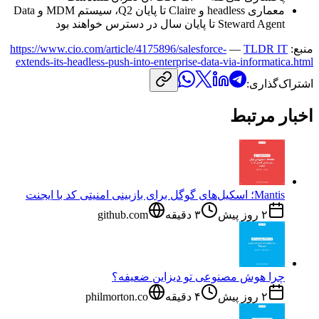
معماری
headless
و
Claire
تا
پایان
Q2
،
سیستم
MDM
و
Data
Steward Agent
تا
پایان
سال
در
دسترس
خواهند
بود
منبع:
TLDR IT
—
https://www.cio.com/article/4175896/salesforce-
extends-its-headless-push-into-enterprise-data-via-informatica.html
اشتراک‌گذاری:
اخبار مرتبط
Mantis؛ اسکیل‌های گوگل برای بازبینی امنیتی کد با ایجنت
۲ روز پیش
۳
دقیقه
github.com
چرا هوش مصنوعی تو دیزاین ضعیفه؟
۲ روز پیش
۴
دقیقه
philmorton.co