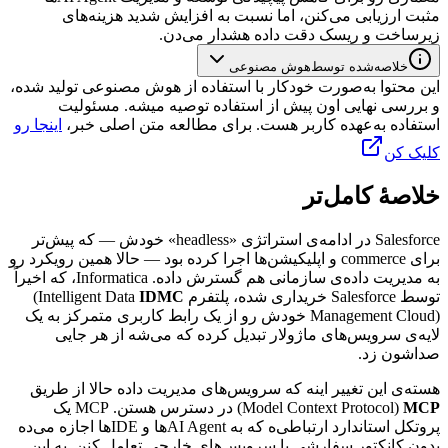
مثبت
ارزیابی
می‌کنن،
اما
نسبت
به
افزایش
شدید
هزینه‌های
زیرساخت
و
ریسک
دقت
داده
هشدار
می‌دن.
خلاصه‌شده توسط
هوش مصنوعی
این محتوا به‌صورت خودکار با استفاده از هوش مصنوعی تولید شده،
و بررسی نهایی اون پیش از استفاده توصیه میشه. مسئولیت
استفاده به‌عهده کاربر هست. برای مطالعه متن اصلی خبر،
اینجا رو
کلیک کن
خلاصهٔ کامل‌تر
Salesforce
در
ادامه‌ی
استراتژی
«
headless
»
خودش
—
که
پیش‌تر
برای
commerce
و
اپلیکیشن‌ها
اجرا
کرده
بود
—
حالا
همین
رویکرد
رو
به
مدیریت
داده‌ی
سازمانی
هم
گسترش
داده.
Informatica
،
که
اخیراً
توسط
Salesforce
خریداری
شده،
پلتفرم
IDMC
(Intelligent Data
Management Cloud)
خودش
رو
از
یک
رابط
کاربری
متمرکز
به
یک
لایه‌ی
سرویس‌های
ماژولار
تبدیل
کرده
که
می‌شه
از
هر
جایی
صداشون
زد.
هسته‌ی
این
تغییر
اینه
که
سرویس‌های
مدیریت
داده
حالا
از
طریق
MCP
(Model Context Protocol)
در
دسترس
هستن.
MCP
یک
پروتکل
استاندارد
ارتباطی‌ه
که
به
AI Agent
ها
و
IDE
ها
اجازه
می‌ده
بدون
کانکتور
سفارشی
با
سرویس‌های
خارجی
تعامل
کنن.
به
این