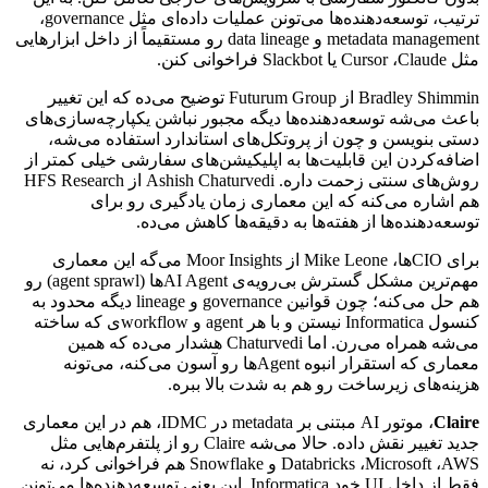
ترتیب،
توسعه‌دهنده‌ها
می‌تونن
عملیات
داده‌ای
مثل
governance
،
metadata management
و
data lineage
رو
مستقیماً
از
داخل
ابزارهایی
مثل
Claude
،
Cursor
یا
Slackbot
فراخوانی
کنن.
Bradley Shimmin
از
Futurum Group
توضیح
می‌ده
که
این
تغییر
باعث
می‌شه
توسعه‌دهنده‌ها
دیگه
مجبور
نباشن
یکپارچه‌سازی‌های
دستی
بنویسن
و
چون
از
پروتکل‌های
استاندارد
استفاده
می‌شه،
اضافه‌کردن
این
قابلیت‌ها
به
اپلیکیشن‌های
سفارشی
خیلی
کمتر
از
روش‌های
سنتی
زحمت
داره.
Ashish Chaturvedi
از
HFS Research
هم
اشاره
می‌کنه
که
این
معماری
زمان
یادگیری
رو
برای
توسعه‌دهنده‌ها
از
هفته‌ها
به
دقیقه‌ها
کاهش
می‌ده.
برای
CIO
ها،
Mike Leone
از
Moor Insights
می‌گه
این
معماری
مهم‌ترین
مشکل
گسترش
بی‌رویه‌ی
AI Agent
ها
(agent sprawl)
رو
هم
حل
می‌کنه؛
چون
قوانین
governance
و
lineage
دیگه
محدود
به
کنسول
Informatica
نیستن
و
با
هر
agent
و
workflow
ی
که
ساخته
می‌شه
همراه
می‌رن.
اما
Chaturvedi
هشدار
می‌ده
که
همین
معماری
که
استقرار
انبوه
Agent
ها
رو
آسون
می‌کنه،
می‌تونه
هزینه‌های
زیرساخت
رو
هم
به
شدت
بالا
ببره.
Claire
،
موتور
AI
مبتنی
بر
metadata
در
IDMC
،
هم
در
این
معماری
جدید
تغییر
نقش
داده.
حالا
می‌شه
Claire
رو
از
پلتفرم‌هایی
مثل
AWS
،
Microsoft
،
Databricks
و
Snowflake
هم
فراخوانی
کرد،
نه
فقط
از
داخل
UI
خود
Informatica
.
این
یعنی
توسعه‌دهنده‌ها
می‌تونن