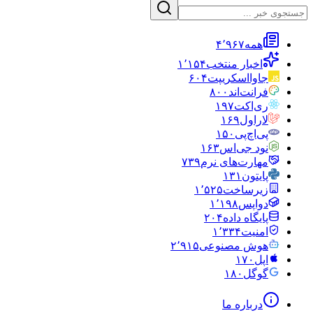
همه
۴٬۹۶۷
اخبار منتخب
۱٬۱۵۴
جاوااسکریپت
۶۰۴
فرانت‌اند
۸۰۰
ری‌اکت
۱۹۷
لاراول
۱۶۹
پی‌اچ‌پی
۱۵۰
نود جی‌اس
۱۶۳
مهارت‌های نرم
۷۳۹
پایتون
۱۳۱
زیرساخت
۱٬۵۲۵
دواپس
۱٬۱۹۸
پایگاه داده
۲۰۴
امنیت
۱٬۳۳۴
هوش مصنوعی
۲٬۹۱۵
اپل
۱۷۰
گوگل
۱۸۰
درباره ما