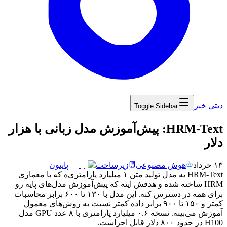
دیتی خبر
Toggle Sidebar
‏HRM-Text: پیش‌آموزش مدل زبانی با هزار
دلار
۱۳ خرداد
هوش مصنوعی
زیرساخت
پایتون
HRM-Text
یه
مدل
تولید
متن
۱
میلیارد
پارامتری‌ه
که
با
معماری
HRM
ساخته
شده
و
هدفش
اینه
که
پیش‌آموزش
مدل‌های
پایه
رو
برای
همه
در
دسترس
کنه.
این
مدل
با
۱۳۰
تا
۶۰۰
برابر
محاسبات
کمتر
و
۱۵۰
تا
۹۰۰
برابر
داده
کمتر
نسبت
به
روش‌های
معمول
آموزش
می‌بینه.
نسخه
۰.۶
میلیارد
پارامتری
با
۸
عدد
GPU
مدل
H100
در
حدود
۸۰۰
دلار
قابل
اجراست.