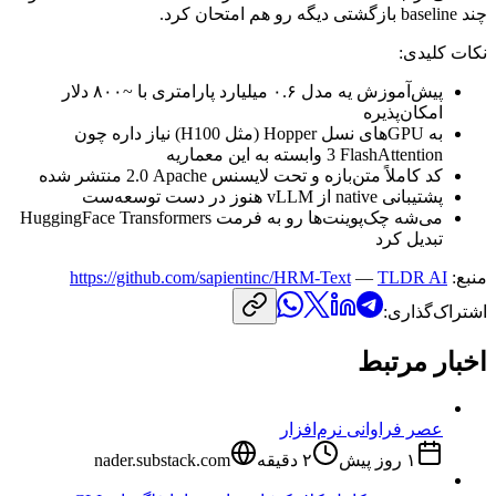
چند
baseline
بازگشتی
دیگه
رو
هم
امتحان
کرد.
نکات
کلیدی:
پیش‌آموزش
یه
مدل
۰.۶
میلیارد
پارامتری
با
~۸۰۰
دلار
امکان‌پذیره
به
GPU
‌های
نسل
Hopper
(مثل
H100
)
نیاز
داره
چون
FlashAttention
3
وابسته
به
این
معماریه
کد
کاملاً
متن‌بازه
و
تحت
لایسنس
Apache
2.0
منتشر
شده
پشتیبانی
native
از
vLLM
هنوز
در
دست
توسعه‌ست
می‌شه
چک‌پوینت‌ها
رو
به
فرمت
HuggingFace Transformers
تبدیل
کرد
منبع:
TLDR AI
—
https://github.com/sapientinc/HRM-Text
اشتراک‌گذاری:
اخبار مرتبط
عصر فراوانی نرم‌افزار
۱ روز پیش
۲
دقیقه
nader.substack.com