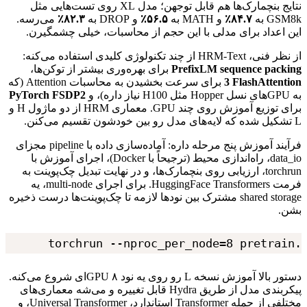
نتایج
بنچمارک‌ها
هم
قابل
توجهن؛
مدل
XL
روی
تست‌هایی
مثل
GSM8k
به
۸۴.۷٪
و
MATH
به
۵۶.۵٪
و
DROP
به
۸۲.۳٪
می‌رسه.
این
اعداد
برای
مدلی
با
این
حجم
از
محاسبات،
خیلی
چشمگیرن.
از
نظر
فنی،
HRM-Text
از
چند
تکنولوژی
کلیدی
استفاده
می‌کنه:
PrefixLM sequence packing
برای
بهره‌وری
بیشتر
از
توکن‌ها،
FlashAttention
3
برای
سرعت
بخشیدن
به
محاسبات
Attention
(که
به
GPU
‌های
نسل
Hopper
مثل
H100
نیاز
داره)،
و
PyTorch FSDP2
برای
توزیع
آموزش
روی
چند
GPU
.
معماری
HRM
از
دو
ماژول
H
و
L
تشکیل
شده
که
لایه‌های
مدل
رو
بین
خودشون
تقسیم
می‌کنن.
فرآیند
آموزش
پنج
مرحله
داره:
آماده‌سازی
داده
با
pipeline
مجزای
data_io
،
راه‌اندازی
محیط
(ترجیحاً
با
Docker
)
،
اجرای
آموزش
با
torchrun
،
ارزیابی
روی
بنچمارک‌ها،
و
در
نهایت
تبدیل
چک‌پوینت
به
فرمت
HuggingFace Transformers
.
برای
اجرای
multi-node
،
یه
shared storage
مشترک
بین
نودها
لازمه
تا
چک‌پوینت‌ها
درست
ذخیره
بشن.
torchrun --nproc_per_node=8 pretrain.
دستور
بالا
آموزش
نسخه
L
رو
روی
یه
نود
۸
GPU
‌ای
شروع
می‌کنه.
پیکربندی
مدل
از
طریق
Hydra
قابل
تغییره
و
می‌شه
معماری‌های
مختلفی
از
جمله
Transformer
استاندارد،
Universal Transformer
،
و