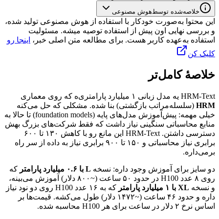
خلاصه‌شده توسط
هوش مصنوعی
این محتوا به‌صورت خودکار با استفاده از هوش مصنوعی تولید شده،
و بررسی نهایی اون پیش از استفاده توصیه میشه. مسئولیت
استفاده به‌عهده کاربر هست. برای مطالعه متن اصلی خبر،
اینجا رو
کلیک کن
خلاصهٔ کامل‌تر
HRM-Text
یه
مدل
زبانی
۱
میلیارد
پارامتری‌ه
که
روی
معماری
HRM
(سلسله‌مراتب
بازگشتی)
بنا
شده.
مشکلی
که
حل
می‌کنه
خیلی
مهمه:
پیش‌آموزش
مدل‌های
پایه
(foundation models)
تا
حالا
به
منابع
محاسباتی
سنگینی
نیاز
داشت
که
فقط
شرکت‌های
بزرگ
بهش
دسترسی
داشتن.
HRM-Text
این
مانع
رو
با
کاهش
۱۳۰
تا
۶۰۰
برابری
نیاز
محاسباتی
و
۱۵۰
تا
۹۰۰
برابری
نیاز
به
داده
از
سر
راه
برمی‌داره.
دو
سایز
برای
آموزش
وجود
داره:
نسخه
L
با
۰.۶
میلیارد
پارامتر
که
روی
۸
عدد
H100
در
حدود
۵۰
ساعت
(~۸۰۰
دلار)
آموزش
می‌بینه،
و
نسخه
XL
با
۱
میلیارد
پارامتر
که
به
۱۶
عدد
H100
روی
دو
نود
نیاز
داره
و
حدود
۴۶
ساعت
(~۱۴۷۲
دلار)
طول
می‌کشه.
قیمت‌ها
بر
اساس
نرخ
۲
دلار
در
ساعت
برای
هر
H100
محاسبه
شده.