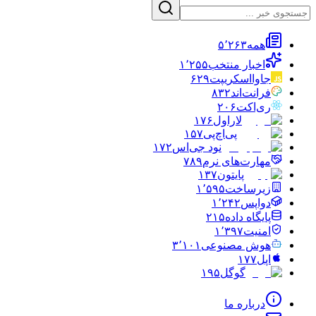
همه
۵٬۲۶۳
اخبار منتخب
۱٬۲۵۵
جاوااسکریپت
۶۲۹
فرانت‌اند
۸۳۲
ری‌اکت
۲۰۶
لاراول
۱۷۶
پی‌اچ‌پی
۱۵۷
نود جی‌اس
۱۷۲
مهارت‌های نرم
۷۸۹
پایتون
۱۳۷
زیرساخت
۱٬۵۹۵
دواپس
۱٬۲۴۲
پایگاه داده
۲۱۵
امنیت
۱٬۳۹۷
هوش مصنوعی
۳٬۱۰۱
اپل
۱۷۷
گوگل
۱۹۵
درباره ما