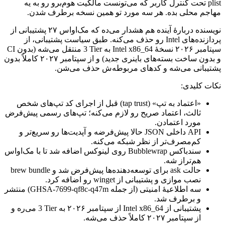
plist
تحت
کنترل
کاربر
که
می‌تونست
مالکیت
هوم‌برو
رو
به
یه
مهاجم
محلی
بده.
هر
سه
مورد
تو
همین
نسخه
برطرف
شدن.
نویسنده
دربارهٔ
آینده
هم
هشدار
می‌ده
که
مک‌اواس
۲۷
پشتیبانی
از
پردازنده‌های
Intel
رو
حذف
می‌کنه.
طبق
سیاست
پشتیبانی،
از
سپتامبر
۲۰۲۶
نسخهٔ
Intel x86_64
به
Tier
3
منتقل
می‌شه
(بدون
CI
و
بدون
ساخت
بسته‌های
باینری
جدید)
و
از
سپتامبر
۲۰۲۷
کاملاً
بدون
پشتیبانی
می‌شه
و
کدهای
مربوطه‌ش
حذف
می‌شن.
نکات
کلیدی:
«اعتماد
به
تپ»
(tap trust)
قبل
از
اجرای
کد
تپ‌های
شخص
ثالث،
اعتماد
صریح
رو
لازم
می‌کنه؛
تپ‌های
رسمی
پیش‌فرض
مورد
اعتمادن.
API
داخلی
JSON
حالا
پیش‌فرضه
و
آپدیت‌ها
رو
سریع‌تر
و
کم‌مصرف‌تر
از
نظر
شبکه
می‌کنه.
سندباکس
Bubblewrap
روی
لینوکس
اضافه
شد
تا
با
مک‌اواس
هم‌تراز
شه.
حالت
ask
برای
توسعه‌دهنده‌ها
پیش‌فرض
شد
و
brew bundle
نصب
موازی
و
پشتیبانی
از
winget
رو
اضافه
کرد.
سه
اطلاعیهٔ
امنیتی
(از
جمله
GHSA-7699-qf8c-q47m
)
منتشر
و
برطرف
شد.
پشتیبانی
از
Intel x86_64
از
سپتامبر
۲۰۲۶
به
Tier
3
می‌ره
و
از
سپتامبر
۲۰۲۷
کاملاً
حذف
می‌شه.