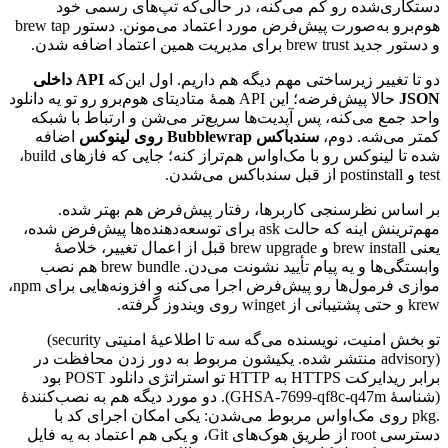
دستکاری‌شده
رو
کم
می‌کنه،
در
حالی‌که
تپ‌های
رسمی
خود
هوم‌برو
به‌صورت
پیش‌فرض
مورد
اعتماد
می‌مونن.
دستور
brew tap
و
دستور
جدید
brew trust
برای
مدیریت
همین
اعتماد
اضافه
شدن.
دو
تا
تغییر
زیرساختی
مهم
دیگه
هم
داریم.
اول
این‌که
API
داخلی
JSON
حالا
پیش‌فرضه؛
این
API
همهٔ
متادیتای
هوم‌برو
رو
تو
یه
دانلود
واحد
جمع
می‌کنه،
پس
آپدیت‌ها
سریع‌تر
می‌شن
و
ارتباط
با
شبکه
کمتر
می‌شه.
دوم،
سندباکس
Bubblewrap
روی
لینوکس
اضافه
شده
تا
لینوکس
رو
با
مک‌اواس
هم‌تراز
کنه؛
جایی
که
فازهای
build
،
test
و
postinstall
از
قبل
سندباکس
می‌شدن.
بر
اساس
نظرسنجی
کاربرها،
رفتار
پیش‌فرض
هم
بهتر
شده.
مهم‌ترینش
اینه
که
حالت
ask
برای
توسعه‌دهنده‌ها
پیش‌فرض
شده،
یعنی
brew install
و
brew upgrade
قبل
از
اعمال
تغییر،
خلاصهٔ
وابستگی‌ها
و
یه
پیام
تأیید
نشونت
می‌دن.
brew bundle
هم
نصب
موازی
فرمول‌ها
رو
پیش‌فرض
اجرا
می‌کنه
و
افزونه‌هایی
برای
npm
،
krew
و
حتی
پشتیبانی
از
winget
روی
ویندوز
گرفته.
تو
بخش
امنیت،
نویسنده
می‌گه
سه
تا
اطلاعیهٔ
امنیتی
(security
advisory)
منتشر
شده.
یکیشون
مربوط
به
دور
زدن
محافظت
در
برابر
ریدایرکت
HTTPS
به
HTTP
تو
استراتژی
دانلود
POST
بود
(شناسهٔ
GHSA-7699-qf8c-q47m
)
.
دو
مورد
دیگه
هم
به
نصب‌کنندهٔ
.
pkg
روی
مک‌اواس
مربوط
می‌شدن:
یکی
امکان
اجرای
کد
با
دسترسی
root
از
طریق
هوک‌های
Git
،
و
یکی
هم
اعتماد
به
یه
فایل