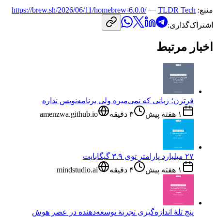
منبع:
TLDR Tech
—
https://brew.sh/2026/06/11/homebrew-6.0.0/
اشتراک‌گذاری:
اخبار مرتبط
فرترن؛ زبانی که نمی‌میره ولی برنامه‌نویس نداره
۱ هفته پیش
۳
دقیقه
amenzwa.github.io
۲۷ میلیارد پارامتر توی ۳.۹ گیگابایت
۱ هفته پیش
۴
دقیقه
mindstudio.ai
پنج تلهٔ اندازه‌گیری تجربهٔ توسعه‌دهنده در عصر هوش