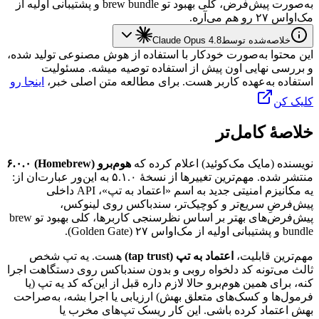
به‌صورت
پیش‌فرض،
کلی
بهبود
تو
brew bundle
و
پشتیبانی
اولیه
از
مک‌اواس
۲۷
رو
هم
می‌آره.
خلاصه‌شده توسط
Claude Opus 4.8
این محتوا به‌صورت خودکار با استفاده از هوش مصنوعی تولید شده،
و بررسی نهایی اون پیش از استفاده توصیه میشه. مسئولیت
استفاده به‌عهده کاربر هست. برای مطالعه متن اصلی خبر،
اینجا رو
کلیک کن
خلاصهٔ کامل‌تر
نویسنده
(مایک
مک‌کوئید)
اعلام
کرده
که
هوم‌برو
(Homebrew)
۶.۰.۰
منتشر
شده.
مهم‌ترین
تغییرها
از
نسخهٔ
۵.۱.۰
به
این‌ور
عبارت‌ان
از:
یه
مکانیزم
امنیتی
جدید
به
اسم
«اعتماد
به
تپ»،
API
داخلی
پیش‌فرضِ
سریع‌تر
و
کوچیک‌تر،
سندباکس
روی
لینوکس،
پیش‌فرض‌های
بهتر
بر
اساس
نظرسنجی
کاربرها،
کلی
بهبود
تو
brew
bundle
و
پشتیبانی
اولیه
از
مک‌اواس
۲۷
(Golden Gate)
.
مهم‌ترین
قابلیت،
اعتماد
به
تپ
(tap trust)
هست.
یه
تپ
شخص
ثالث
می‌تونه
کد
دلخواه
روبی
و
بدون
سندباکس
روی
دستگاهت
اجرا
کنه،
برای
همین
هوم‌برو
حالا
لازم
داره
قبل
از
این‌که
کد
یه
تپ
(یا
فرمول‌ها
و
کسک‌های
متعلق
بهش)
ارزیابی
یا
اجرا
بشه،
به‌صراحت
بهش
اعتماد
کرده
باشی.
این
کار
ریسک
تپ‌های
مخرب
یا