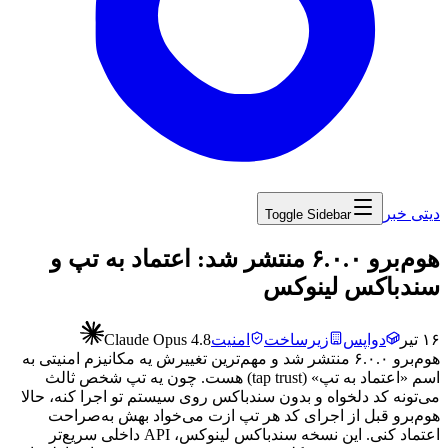
دیتی خبر
Toggle Sidebar
‏هوم‌برو ۶.۰.۰ منتشر شد: اعتماد به تپ و
سندباکس لینوکس
۱۶ تیر
دواپس
زیرساخت
امنیت
Claude Opus 4.8
هوم‌برو
۶.۰.۰
منتشر
شد
و
مهم‌ترین
تغییرش
یه
مکانیزم
امنیتی
به
اسم
«اعتماد
به
تپ»
(tap trust)
هست.
چون
یه
تپ
شخص
ثالث
می‌تونه
کد
دلخواه
و
بدون
سندباکس
روی
سیستم
تو
اجرا
کنه،
حالا
هوم‌برو
قبل
از
اجرای
کد
هر
تپ
ازت
می‌خواد
بهش
به‌صراحت
اعتماد
کنی.
این
نسخه
سندباکس
لینوکس،
API
داخلی
سریع‌تر