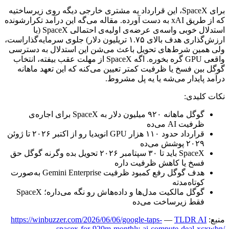
برای
SpaceX
،
این
قرارداد
یه
مشتری
خارجی
دیگه
روی
زیرساختیه
که
از
طریق
xAI
به
دست
آورده.
مقاله
می‌گه
این
درآمد
تکرارشونده
استدلال
خوبی
واسه‌ی
عرضه‌ی
اولیه‌ی
احتمالی
SpaceX
(با
ارزش‌گذاری
هدف
بالای
۱.۷۵
تریلیون
دلار)
جلوی
سرمایه‌گذاراست،
ولی
همین
شرط‌های
تحویل
باعث
می‌شن
این
استدلال
به
دسترسی
واقعی
GPU
گره
بخوره.
اگه
SpaceX
از
مهلت
عقب
بیفته،
انتخاب
گوگل
بین
فسخ
یا
ظرفیت
کمتر
تعیین
می‌کنه
که
این
تعهد
ماهانه
درآمد
پایدار
می‌شه
یا
یه
پل
مشروط.
نکات
کلیدی:
گوگل
ماهانه
۹۲۰
میلیون
دلار
به
SpaceX
برای
اجاره‌ی
ظرفیت
AI
می‌ده
قرارداد
حدود
۱۱۰
هزار
GPU
انویدیا
رو
از
اکتبر
۲۰۲۶
تا
ژوئن
۲۰۲۹
پوشش
می‌ده
SpaceX
باید
تا
۳۰
سپتامبر
۲۰۲۶
تحویل
بده
وگرنه
گوگل
حق
فسخ
یا
کاهش
ظرفیت
داره
هدف
گوگل
رفع
کمبود
ظرفیت
Gemini Enterprise
به‌صورت
کوتاه‌مدته
گوگل
مالکیت
مدل‌ها
و
داده‌هاش
رو
نگه
می‌داره؛
SpaceX
فقط
زیرساخت
می‌ده
منبع:
TLDR AI
—
https://winbuzzer.com/2026/06/06/google-taps-
spacex-for-920m-monthly-ai-compute-deal-xcxwbn/