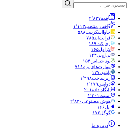
همه
۴٬۸۲۷
اخبار منتخب
۱٬۱۱۳
جاوااسکریپت
۵۸۸
فرانت‌اند
۷۸۵
ری‌اکت
۱۸۹
لاراول
۱۶۵
پی‌اچ‌پی
۱۴۴
نود جی‌اس
۱۵۴
مهارت‌های نرم
۷۱۶
پایتون
۱۲۷
زیرساخت
۱٬۴۹۸
دواپس
۱٬۱۷۹
پایگاه داده
۲۰۱
امنیت
۱٬۳۰۱
هوش مصنوعی
۲٬۸۳۰
اپل
۱۶۶
گوگل
۱۷۲
درباره ما