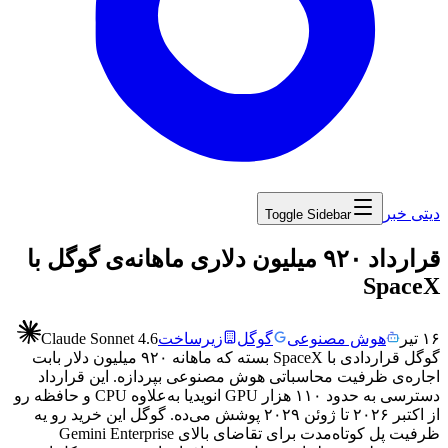
دیتی خبر
Toggle Sidebar
‏قرارداد ۹۲۰ میلیون دلاری ماهانه‌ی گوگل با
SpaceX
۱۶ تیر
هوش مصنوعی
گوگل
زیرساخت
Claude Sonnet 4.6
گوگل
قراردادی
با
SpaceX
بسته
که
ماهانه
۹۲۰
میلیون
دلار
بابت
اجاره‌ی
ظرفیت
محاسباتی
هوش
مصنوعی
بپردازه.
این
قرارداد
دسترسی
به
حدود
۱۱۰
هزار
GPU
انویدیا
به‌علاوه
CPU
و
حافظه
رو
از
اکتبر
۲۰۲۶
تا
ژوئن
۲۰۲۹
پوشش
می‌ده.
گوگل
این
خرید
رو
یه
ظرفیت
پل
کوتاه‌مدت
برای
تقاضای
بالای
Gemini Enterprise