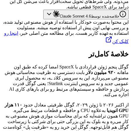
می‌دونه.
ولی
شرط‌های
تحویل
سخت‌افزار
باعث
می‌شن
کل
این
درآمد
برای
SpaceX
قطعی
نباشه.
خلاصه‌شده توسط
Claude Sonnet 4.6
این محتوا به‌صورت خودکار با استفاده از هوش مصنوعی تولید شده،
و بررسی نهایی اون پیش از استفاده توصیه میشه. مسئولیت
استفاده به‌عهده کاربر هست. برای مطالعه متن اصلی خبر،
اینجا رو
کلیک کن
خلاصهٔ کامل‌تر
گوگل
پنجم
ژوئن
قراردادی
با
SpaceX
امضا
کرده
که
طبق
اون
ماهانه
۹۲۰
میلیون
دلار
بابت
دسترسی
به
ظرفیت
محاسباتی
هوش
مصنوعی
می‌پردازه.
این
یه
سرویس
کلاد
ـه،
نه
محصول
ابری
عمومی
جدید
و
نه
سرویس
اینترنت
Starlink
؛
یعنی
گوگل
قدرت
پردازش
و
حافظه
و
سیستم‌های
مرتبط
رو
برای
بارهای
کاری
AI
اجاره
می‌کنه.
از
اکتبر
۲۰۲۶
تا
ژوئن
۲۰۲۹،
گوگل
ظرفیتی
معادل
حدود
۱۱۰
هزار
GPU
انویدیا
به‌علاوه
CPU
و
حافظه
و
قطعات
مرتبط
می‌گیره.
GPU
همون
تراشه‌ایه
که
برای
محاسبات
موازی
هوش
مصنوعی
به
کار
می‌ره
و
یه
بلوک
به
این
بزرگی
حتی
برای
شرکتی
با
زیرساخت
گوگل
هم
قابل‌توجهه.
گوگل
این
خرید
رو
یه
«ظرفیت
پل»
کوتاه‌مدت