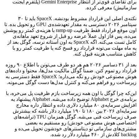
برای
تقاضای
قوی‌تر
از
انتظار
Gemini Enterprise
(پلتفرم
ایجنت
سازمانیش)
معرفی
کرده.
نکته‌ی
اصلی
این
قراردادِ
مشروط
بودنشه.
SpaceX
باید
تا
۳۰
سپتامبر
۲۰۲۶
دسترسی
به
مقدار
تعهدشده‌ی
GPU
رو
تحویل
بده.
تا
اون
موقع
قرارداد
فقط
ظرفیت
ramp-up
با
هزینه‌ی
کمتر
رو
پوشش
می‌ده،
پس
فاز
اول
عملاً
عرضه
رو
قبل
از
شروع
تعهد
ماهانه‌ی
کامل
تست
می‌کنه.
اگه
SpaceX
به
اون
آستانه
نرسه،
گوگل
بعد
از
یه
ماه
مهلت
می‌تونه
قرارداد
رو
فسخ
کنه
یا
ظرفیت
کمتر
رو
با
کاهش
متناسب
هزینه
قبول
کنه.
بعد
از
۳۱
دسامبر
۲۰۲۶
هم
هر
دو
طرف
می‌تونن
با
اطلاع
۹۰
روزه
قرارداد
رو
تموم
کنن.
ضمناً
گوگل
مالکیت
مدل‌ها،
محتوا
و
داده‌های
هوش
مصنوعی
خودش
رو
نگه
می‌داره؛
SpaceX
فقط
دسترسی
به
زیرساخت
رو
فراهم
می‌کنه
و
کنترل
مدل‌ها
دست
گوگل
می‌مونه.
این‌که
چرا
گوگل
با
اون
همه
زیرساخت
بازم
ظرفیت
پل
می‌خره،
با
برنامه‌ی
خرج
Alphabet
توضیح
داده
می‌شه.
Alphabet
پیشنهاد
یه
افزایش
سرمایه‌ی
۸۰
میلیارد
دلاری
داده
و
انتظار
داره
مخارج
سرمایه‌ای
۲۰۲۶
بین
۱۸۰
تا
۱۹۰
میلیارد
دلار
باشه
که
بیشترش
صرف
زیرساخت
فنی
می‌شه.
گوگل
همزمان
TPU
(تراشه‌های
اختصاصی
هوش
مصنوعی
خودش)
رو
مستقیم
به
بعضی
مشتری‌های
سازمانی
تو
دیتاسنترهای
خودشون
تحویل
می‌ده
و
backlog
کلادش
از
۴۶۰
میلیارد
دلار
رد
شده.