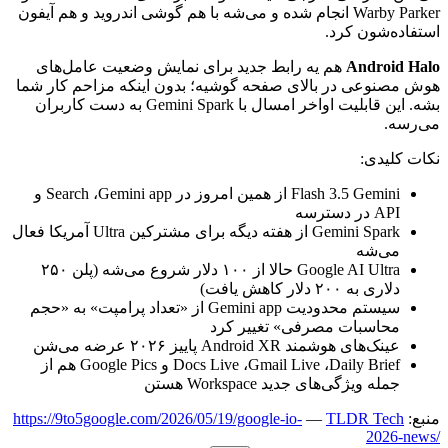
Warby Parker
انجام
شده
و
می‌شه
با
هم
گوشی
اندروید
و
هم
آیفون
استفاده‌شون
کرد.
Android Halo
هم
یه
رابط
جدید
برای
نمایش
وضعیت
عامل‌های
هوش
مصنوعی
در
بالای
صفحه
گوشیه؛
بدون
اینکه
مزاحم
کار
شما
بشه.
این
قابلیت
اواخر
امسال
با
Gemini Spark
به
دست
کاربران
می‌رسه.
نکات
کلیدی:
Gemini
3.5
Flash
از
همین
امروز
در
Gemini app
،
Search
و
API
در
دسترسه
Gemini Spark
از
هفته
دیگه
برای
مشترکین
Ultra
آمریکا
فعال
می‌شه
Google AI Ultra
حالا
از
۱۰۰
دلار
شروع
می‌شه
(پلن
۲۵۰
دلاری
به
۲۰۰
دلار
کاهش
یافت)
سیستم
محدودیت
Gemini app
از
«تعداد
پرامپت»
به
«حجم
محاسبات
مصرفی»
تغییر
کرد
عینک‌های
هوشمند
Android XR
پاییز
۲۰۲۶
عرضه
می‌شن
Daily Brief
،
Gmail Live
،
Docs Live
و
Google Pics
هم
از
جمله
ویژگی‌های
جدید
Workspace
هستن
منبع:
TLDR Tech
—
https://9to5google.com/2026/05/19/google-io-
2026-news/