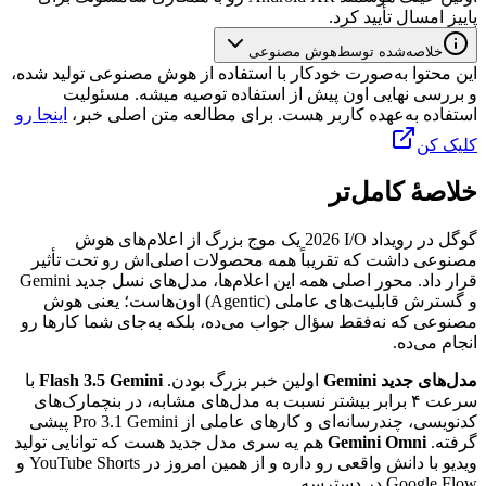
پاییز
امسال
تأیید
کرد.
خلاصه‌شده توسط
هوش مصنوعی
این محتوا به‌صورت خودکار با استفاده از هوش مصنوعی تولید شده،
و بررسی نهایی اون پیش از استفاده توصیه میشه. مسئولیت
استفاده به‌عهده کاربر هست. برای مطالعه متن اصلی خبر،
اینجا رو
کلیک کن
خلاصهٔ کامل‌تر
گوگل
در
رویداد
I/O
2026
یک
موج
بزرگ
از
اعلام‌های
هوش
مصنوعی
داشت
که
تقریباً
همه
محصولات
اصلی‌اش
رو
تحت
تأثیر
قرار
داد.
محور
اصلی
همه
این
اعلام‌ها،
مدل‌های
نسل
جدید
Gemini
و
گسترش
قابلیت‌های
عاملی
(Agentic)
اون‌هاست؛
یعنی
هوش
مصنوعی
که
نه‌فقط
سؤال
جواب
می‌ده،
بلکه
به‌جای
شما
کارها
رو
انجام
می‌ده.
مدل‌های
جدید
Gemini
اولین
خبر
بزرگ
بودن.
Gemini
3.5
Flash
با
سرعت
۴
برابر
بیشتر
نسبت
به
مدل‌های
مشابه،
در
بنچمارک‌های
کدنویسی،
چندرسانه‌ای
و
کارهای
عاملی
از
Gemini
3.1
Pro
پیشی
گرفته.
Gemini Omni
هم
یه
سری
مدل
جدید
هست
که
توانایی
تولید
ویدیو
با
دانش
واقعی
رو
داره
و
از
همین
امروز
در
YouTube Shorts
و
Google Flow
در
دسترسه.