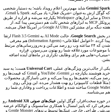
Gemini Spark
شاید
مهم‌ترین
اعلام
رویداد
باشه؛
یه
دستیار
شخصی
که
گوگل
ازش
به‌عنوان
«شریک
فعال»
یاد
می‌کنه.
Spark
با
Gmail
،
Docs
و
سایر
ابزارهای
Workspace
یکپارچه
می‌شه
و
قراره
از
طریق
پروتکل
MCP
به
ابزارهای
شخص
ثالث
هم
دسترسی
پیدا
کنه.
از
هفته
دیگه
برای
مشترکین
Google AI Ultra
در
آمریکا
فعال
می‌شه.
در
بخش
Google Search
،
حالت
AI Mode
به
Gemini
3.5
Flash
ارتقا
پیدا
کرده.
«اعوامل
اطلاعاتی»
(Information Agents)
هم
معرفی
شدن
که
۲۴
ساعته
وب
رو
رصد
می‌کنن
و
به‌روزرسانی‌های
مرتبط
با
موضوعات
موردعلاقه
شما
رو
بهتون
می‌رسونن.
قراره
«مینی‌اپ»‌هایی
هم
برای
وظایف
تکراری
در
ماه‌های
آینده
اضافه
بشن.
یکی
از
جالب‌ترین
ویژگی‌های
عملی،
Universal Cart
هست؛
یه
سبد
خرید
هوشمند
یکپارچه
در
Gemini
،
YouTube
و
Gmail
که
قیمت‌ها
رو
رصد
می‌کنه،
تخفیف‌ها
رو
پیدا
می‌کنه
و
حتی
ناسازگاری
محصولات
(مثلاً
قطعات
کامپیوتر)
رو
بهت
هشدار
می‌ده.
این
ویژگی
روی
Google Wallet
ساخته
شده
و
اطلاعات
پرداخت
و
وفاداری
شما
رو
هم
می‌شناسه.
در
حوزه
سخت‌افزار،
گوگل
اولین
عینک‌های
صوتی
Android XR
رو
معرفی
کرد
که
پاییز
امسال
با
همکاری
سامسونگ
و
کوالکام
عرضه
می‌شن.
طراحی
خارجی
عینک‌ها
توسط
برندهای
Gentle Monster
و