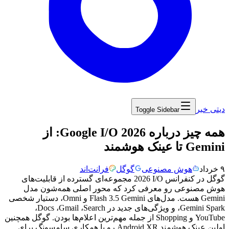
دیتی خبر
Toggle Sidebar
‏همه چیز درباره Google I/O 2026: از
Gemini تا عینک هوشمند
۹ خرداد
هوش مصنوعی
گوگل
فرانت‌اند
گوگل
در
کنفرانس
I/O
2026
مجموعه‌ای
گسترده
از
قابلیت‌های
هوش
مصنوعی
رو
معرفی
کرد
که
محور
اصلی
همه‌شون
مدل
Gemini
هست.
مدل‌های
Gemini
3.5
Flash
و
Omni
،
دستیار
شخصی
Gemini Spark
،
و
ویژگی‌های
جدید
در
Search
،
Gmail
،
Docs
،
YouTube
و
Shopping
از
جمله
مهم‌ترین
اعلام‌ها
بودن.
گوگل
همچنین
اولین
عینک
هوشمند
Android XR
رو
با
همکاری
سامسونگ
برای