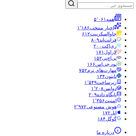
همه
۵٬۰۶۱
اخبار منتخب
۱٬۱۸۶
جاوااسکریپت
۶۱۲
فرانت‌اند
۸۰۹
ری‌اکت
۲۰۰
لاراول
۱۷۱
پی‌اچ‌پی
۱۵۲
نود جی‌اس
۱۶۶
مهارت‌های نرم
۷۵۲
پایتون
۱۳۴
زیرساخت
۱٬۵۴۹
دواپس
۱٬۲۰۸
پایگاه داده
۲۰۹
امنیت
۱٬۳۵۶
هوش مصنوعی
۲٬۹۷۲
اپل
۱۷۲
گوگل
۱۸۴
درباره ما