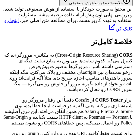
خلاصه‌شده توسط
هوش مصنوعی
این محتوا به‌صورت خودکار با استفاده از هوش مصنوعی تولید شده،
و بررسی نهایی اون پیش از استفاده توصیه میشه. مسئولیت
استفاده به‌عهده کاربر هست. برای مطالعه متن اصلی خبر،
اینجا رو
کلیک کن
خلاصهٔ کامل‌تر
CORS
(Cross-Origin Resource Sharing)
یه
مکانیزم
مرورگری‌ه
که
کنترل
می‌کنه
کدوم
سایت‌ها
می‌تونن
به
منابع
سایت
دیگه‌ای
دسترسی
داشته
باشن.
مرورگرها
به‌صورت
پیش‌فرض
درخواست‌های
بین
origin
‌های
مختلف
رو
بلاک
می‌کنن،
مگه
اینکه
سرور
با
هدرهای
مناسب
اجازه
صریح
بده.
مثلاً
اگه
فرانت‌اند
روی
باشه
و
بخواد
از
داده
بگیره،
مرورگر
جلوش
رو
می‌گیره
—
مگه
سرور
CORS
رو
فعال
کرده
باشه.
ابزار
CORS Tester
از
Corsfix
دقیقاً
این
رفتار
مرورگر
رو
شبیه‌سازی
می‌کنه.
یعنی
اگه
یه
درخواست
اینجا
خطا
بده،
توی
Chrome
،
Firefox
و
Safari
هم
همین
اتفاق
می‌افته.
این
فرق
اصلیشه
با
Postman
—
Postman
یه
HTTP client
سمت
بک‌اند‌ه
و
Same-Origin
Policy
رو
اعمال
نمی‌کنه،
پس
خطاهای
CORS
رو
نشون
نمی‌ده.
برای
تست،
فقط
کافیه
URL
هدف
رو
وارد
کنی،
origin
رو
روی