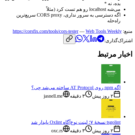
بده،
نه
*
می‌شه
localhost
رو
هم
تست
کرد
(مثلاً
اگه
دسترسی
به
سرور
نداری،
CORS proxy
سریع‌ترین
راه‌حله
منبع:
Web Tools Weekly
—
https://corsfix.com/tools/cors-tester
اشتراک‌گذاری:
اخبار مرتبط
اگه npm روی AT Protocol ساخته می‌شد چی؟
۲ روز پیش
۳
دقیقه
jasnell.me
tsgolint نسخهٔ ۷؛ لینت نوع‌آگاه Oxlint پایدار شد
۲ روز پیش
۳
دقیقه
oxc.rs