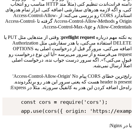
دامنه
فرانت‌اندت
تنظیم
کنی
(مثلاً
متد
HTTP
مناسب
رو
انتخاب
کنی،
و
اگه
لازمه
هدرهای
سفارشی
اضافه
کنی.
ابزار
تمام
هدرهای
استاندارد
CORS
رو
بررسی
می‌کنه:
از
Access-Control-Allow-
Origin
و
Access-Control-Allow-Methods
گرفته
تا
Access-Control-
Allow-Credentials
و
Access-Control-Max-Age
.
یه
نکته
مهم
درباره
preflight request
:
وقتی
از
متدهایی
مثل
PUT
یا
DELETE
استفاده
می‌کنی،
یا
هدر
سفارشی
مثل
Authorization
اضافه
می‌کنی،
مرورگر
قبل
از
درخواست
اصلی
یه
OPTIONS
request
می‌فرسته
و
از
سرور
می‌پرسه
«آیا
این
نوع
درخواست
رو
قبول
می‌کنی؟».
اگه
سرور
درست
جواب
نده،
درخواست
اصلی
اصلاً
ارسال
نمی‌شه.
رایج‌ترین
خطای
CORS
پیام
No
'
Access-Control-Allow-Origin
'
header is present
هست
که
یعنی
سرور
این
هدر
رو
برنگردونده.
راه‌حل
اضافه
کردن
این
هدر
به
کانفیگ
سرورته.
مثلاً
در
Express
:
const cors = require('cors');

app.use(cors({ origin: 'https://examp
یا
در
Nginx
: