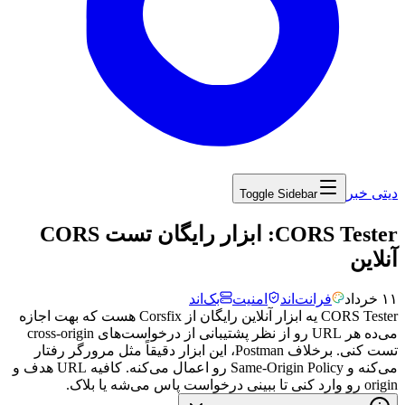
دیتی خبر
Toggle Sidebar
‏CORS Tester: ابزار رایگان تست CORS
آنلاین
۱۱ خرداد
فرانت‌اند
امنیت
بک‌اند
CORS Tester
یه
ابزار
آنلاین
رایگان
از
Corsfix
هست
که
بهت
اجازه
می‌ده
هر
URL
رو
از
نظر
پشتیبانی
از
درخواست‌های
cross-origin
تست
کنی.
برخلاف
Postman
،
این
ابزار
دقیقاً
مثل
مرورگر
رفتار
می‌کنه
و
Same-Origin Policy
رو
اعمال
می‌کنه.
کافیه
URL
هدف
و
origin
رو
وارد
کنی
تا
ببینی
درخواست
پاس
می‌شه
یا
بلاک.