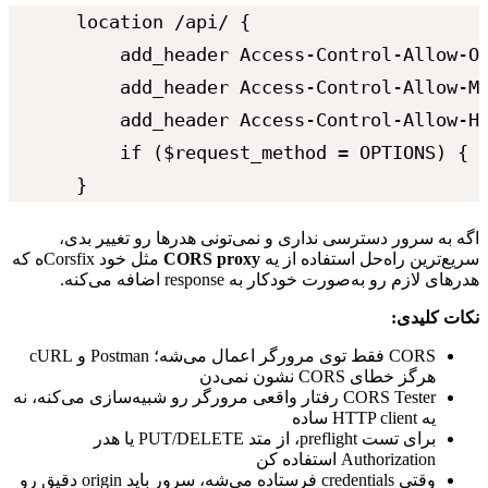
location /api/ {

    add_header Access-Control-Allow-Or
    add_header Access-Control-Allow-Me
    add_header Access-Control-Allow-He
    if ($request_method = OPTIONS) { r
}
اگه
به
سرور
دسترسی
نداری
و
نمی‌تونی
هدرها
رو
تغییر
بدی،
سریع‌ترین
راه‌حل
استفاده
از
یه
CORS proxy
مثل
خود
Corsfix
‌ه
که
هدرهای
لازم
رو
به‌صورت
خودکار
به
response
اضافه
می‌کنه.
نکات
کلیدی:
CORS
فقط
توی
مرورگر
اعمال
می‌شه؛
Postman
و
cURL
هرگز
خطای
CORS
نشون
نمی‌دن
CORS Tester
رفتار
واقعی
مرورگر
رو
شبیه‌سازی
می‌کنه،
نه
یه
HTTP client
ساده
برای
تست
preflight
،
از
متد
PUT/DELETE
یا
هدر
Authorization
استفاده
کن
وقتی
credentials
فرستاده
می‌شه،
سرور
باید
origin
دقیق
رو