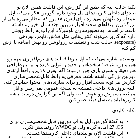
نکتهٔ
جالب
اینه
که
طبق
این
گزارش،
این
قابلیت
همین
الان
تو
بیلدهای
داخلی
کارمندهای
اپل
وجود
داره.
گورمن
فکر
می‌کنه
اپل
عمداً
داره
نگهش
می‌داره
برای
آیفون
۱۸
پرو
که
انتظار
می‌ره
یکی
از
بزرگ‌ترین
ارتقاهای
سخت‌افزار
دوربین
چند
سال
اخیر
رو
داشته
باشه.
بر
اساس
یه
تصویرسازی
بلومبرگ،
این
اپ
یه
رابط
ویجتی
داره
که
کاربر
می‌تونه
کنترل‌هایی
مثل
فلاش،
تایمر،
نوردهی
(exposure)
،
حالت
شب
و
تنظیمات
رزولوشن
رو
بهش
اضافه
یا
ازش
کم
کنه.
نویسنده
اشاره
می‌کنه
که
اپل
بارها
قابلیت‌های
نرم‌افزاری
مهم
رو
همزمان
با
عرضهٔ
سخت‌افزار
جدید
رونمایی
کرده
و
این
بازطراحی
هم
دقیقاً
با
همون
بازی
جور
درمیاد؛
اگه
آیفون
۱۸
پرو
واقعاً
ارتقای
دوربین
بزرگی
داشته
باشه،
معرفی
یه
رابط
قابل‌شخصی‌سازی
کنارش
می‌تونه
سخت‌افزار
رو
برای
سازنده‌های
محتوا
جذاب‌تر
کنه.
البته
پروژه‌های
داخلی
همیشه
به
نسخهٔ
عمومی
نمی‌رسن
و
اپل
ممکنه
مسیرش
رو
عوض
کنه،
ولی
اگه
این
گزارش
درست
باشه،
کاربرها
باید
یه
نسل
دیگه
صبر
کنن.
نکات
کلیدی:
به
گفتهٔ
گورمن،
اپل
یه
اپ
دوربین
قابل‌شخصی‌سازی
برای
iOS
27
آماده
کرده
ولی
تو
WWDC
رونماییش
نکرد.
این
قابلیت
الان
تو
بیلدهای
داخلی
کارمندها
هست.