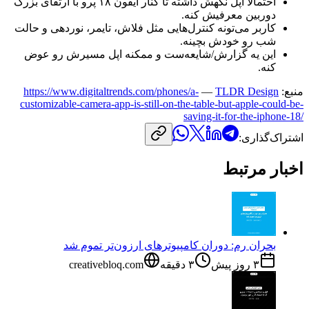
احتمالاً
اپل
نگهش
داشته
تا
کنار
آیفون
۱۸
پرو
با
ارتقای
بزرگ
دوربین
معرفیش
کنه.
کاربر
می‌تونه
کنترل‌هایی
مثل
فلاش،
تایمر،
نوردهی
و
حالت
شب
رو
خودش
بچینه.
این
یه
گزارش/شایعه‌ست
و
ممکنه
اپل
مسیرش
رو
عوض
کنه.
منبع:
TLDR Design
—
https://www.digitaltrends.com/phones/a-
customizable-camera-app-is-still-on-the-table-but-apple-could-be-
saving-it-for-the-iphone-18/
اشتراک‌گذاری:
اخبار مرتبط
بحران رم: دوران کامپیوترهای ارزون‌تر تموم شد
۳ روز پیش
۳
دقیقه
creativebloq.com