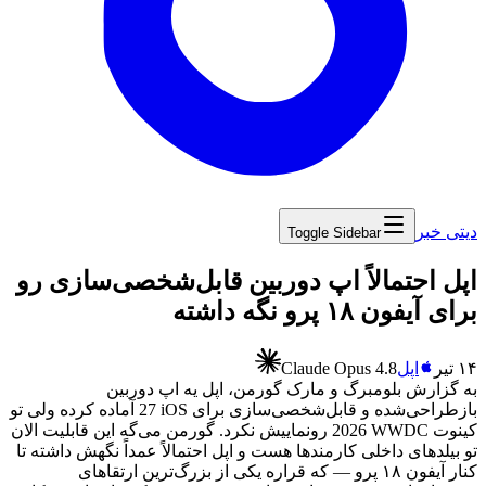
دیتی خبر
Toggle Sidebar
‏اپل احتمالاً اپ دوربین قابل‌شخصی‌سازی رو
برای آیفون ۱۸ پرو نگه داشته
۱۴ تیر
اپل
Claude Opus 4.8
به
گزارش
بلومبرگ
و
مارک
گورمن،
اپل
یه
اپ
دوربین
بازطراحی‌شده
و
قابل‌شخصی‌سازی
برای
iOS
27
آماده
کرده
ولی
تو
کینوت
WWDC
2026
رونماییش
نکرد.
گورمن
می‌گه
این
قابلیت
الان
تو
بیلدهای
داخلی
کارمندها
هست
و
اپل
احتمالاً
عمداً
نگهش
داشته
تا
کنار
آیفون
۱۸
پرو
—
که
قراره
یکی
از
بزرگ‌ترین
ارتقاهای