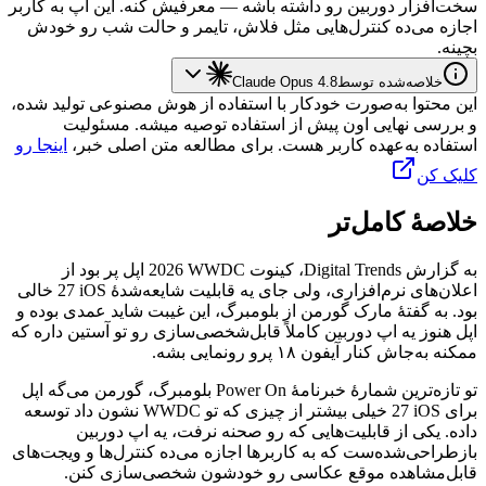
سخت‌افزار
دوربین
رو
داشته
باشه
—
معرفیش
کنه.
این
اپ
به
کاربر
اجازه
می‌ده
کنترل‌هایی
مثل
فلاش،
تایمر
و
حالت
شب
رو
خودش
بچینه.
خلاصه‌شده توسط
Claude Opus 4.8
این محتوا به‌صورت خودکار با استفاده از هوش مصنوعی تولید شده،
و بررسی نهایی اون پیش از استفاده توصیه میشه. مسئولیت
استفاده به‌عهده کاربر هست. برای مطالعه متن اصلی خبر،
اینجا رو
کلیک کن
خلاصهٔ کامل‌تر
به
گزارش
Digital Trends
،
کینوت
WWDC
2026
اپل
پر
بود
از
اعلان‌های
نرم‌افزاری،
ولی
جای
یه
قابلیت
شایعه‌شدهٔ
iOS
27
خالی
بود.
به
گفتهٔ
مارک
گورمن
از
بلومبرگ،
این
غیبت
شاید
عمدی
بوده
و
اپل
هنوز
یه
اپ
دوربین
کاملاً
قابل‌شخصی‌سازی
رو
تو
آستین
داره
که
ممکنه
به‌جاش
کنار
آیفون
۱۸
پرو
رونمایی
بشه.
تو
تازه‌ترین
شمارهٔ
خبرنامهٔ
Power On
بلومبرگ،
گورمن
می‌گه
اپل
برای
iOS
27
خیلی
بیشتر
از
چیزی
که
تو
WWDC
نشون
داد
توسعه
داده.
یکی
از
قابلیت‌هایی
که
رو
صحنه
نرفت،
یه
اپ
دوربین
بازطراحی‌شده‌ست
که
به
کاربرها
اجازه
می‌ده
کنترل‌ها
و
ویجت‌های
قابل‌مشاهده
موقع
عکاسی
رو
خودشون
شخصی‌سازی
کنن.