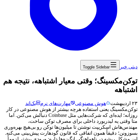
دیتی خبر
Toggle Sidebar
‏توکن‌مکسینگ؛ وقتی معیار اشتباهه، نتیجه هم
اشتباهه
۲۳ اردیبهشت
هوش مصنوعی
مهارت‌های نرم
بک‌اند
توکن‌مکسینگ
یعنی
استفاده
هرچه
بیشتر
از
هوش
مصنوعی
در
کار
روزانه؛
ایده‌ای
که
شرکت‌هایی
مثل
Coinbase
دنبالش
می‌کنن.
اما
متا
وقتی
یه
لیدربورد
داخلی
برای
مصرف
توکن
ساخت،
مهندس‌هاش
اسکریپت
نوشتن
تا
میلیون‌ها
توکن
رو
بی‌هیچ
بهره‌وری
بسوزونن؛
دقیقاً
همون
اتفاقی
که
قانون
گودهارت
پیش‌بینی
می‌کنه.
این
مشکل
ریشه
در
ناهماهنگی
انگیزه‌ها
داره:
ورودی
بیشتر
لزوماً