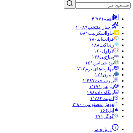
همه
۴٬۷۷۱
اخبار منتخب
۱٬۰۸۹
جاوااسکریپت
۵۸۱
فرانت‌اند
۷۸۰
ری‌اکت
۱۸۸
لاراول
۱۶۰
پی‌اچ‌پی
۱۳۸
نود جی‌اس
۱۵۱
مهارت‌های نرم
۷۱۲
پایتون
۱۲۶
زیرساخت
۱٬۴۸۷
دواپس
۱٬۱۷۱
پایگاه داده
۱۹۸
امنیت
۱٬۲۸۲
هوش مصنوعی
۲٬۸۰۰
اپل
۱۶۴
گوگل
۱۷۱
درباره ما