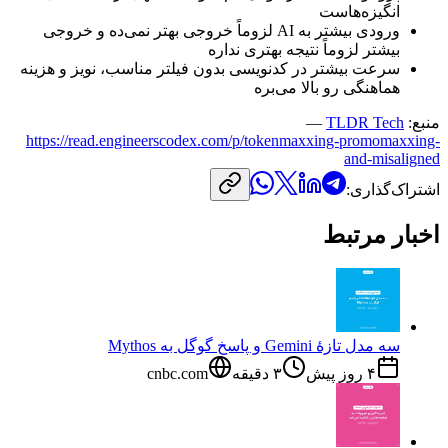
انگیزه‌هاست
ورودی
بیشتر
به
AI
لزوماً
خروجی
بهتر
نمی‌ده
و
خروجی
بیشتر
لزوماً
نتیجه
بهتری
نداره
سرعت
بیشتر
در
کدنویسی
بدون
فیلتر
مناسب،
نویز
و
هزینه
هماهنگی
رو
بالا
می‌بره
منبع:
TLDR Tech
—
https://read.engineerscodex.com/p/tokenmaxxing-promomaxxing-
and-misaligned
اشتراک‌گذاری:
اخبار مرتبط
سه مدل تازهٔ Gemini و پاسخ گوگل به Mythos
۴ روز پیش
۳
دقیقه
cnbc.com