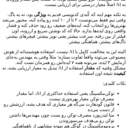
به
AI
اصلاً
معیار
درستی
برای
ارزیابی
نیست.
یه
نکته
مهم
اینه
که
کُندی
کدنویسی
قدیم
یه
ویژگی
بود،
نه
یه
باگ.
وقتی
تیم
فقط
می‌تونست
۲
تا
از
۱۰
ایده
رو
پیاده
کنه،
مجبور
می‌شد
بهترین‌ها
رو
انتخاب
کنه،
ایده‌های
ضعیف
رو
زود
حذف
کنه
و
فشار
واقعی
روی
ایده‌ها
بذاره.
حالا
که
کد
نوشتن
سریع
و
ارزونه،
اون
فیلتر
از
بین
رفته.
سرعت
بیشتر
یعنی
نویز
بیشتر:
فیچرهای
بیشتر،
باگ‌های
بیشتر،
هماهنگی
بیشتر.
البته
این
یه
مخالفت
کامل
با
AI
نیست.
استفاده
هوشمندانه
از
هوش
مصنوعی
می‌تونه
واقعاً
تفاوت
بسازه؛
مثلاً
وقتی
یه
مهندس
به‌جای
آزمایش
۳
ایده،
می‌تونه
همه
۷
ایده‌اش
رو
همزمان
تست
کنه.
مشکل
وقتیه
که
مقدار
استفاده
از
AI
تبدیل
به
معیار
ارزیابی
بشه،
نه
کیفیت
نتیجه
اون
استفاده.
نکات
کلیدی:
توکن‌مکسینگ
یعنی
استفاده
حداکثری
از
AI
،
اما
مقدار
مصرف
توکن
معیار
بهره‌وری
نیست
قانون
گودهارت
می‌گه
هر
معیاری
که
هدف
بشه،
ارزشش
رو
از
دست
می‌ده
متا
لیدربورد
مصرف
توکن
رو
بست
چون
مهندس‌ها
داشتن
توکن
رو
بی‌هدف
می‌سوزوندن
پرومومکسینگ
در
گوگل
هم
نمونه
مشابهی
از
ناهماهنگی