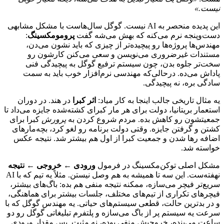
نیست.»
این
پدیده
منحصر
به
AI
نیست.
گوگل
سال‌هاست
با
مشکل
مشابهی
دست‌وپنجه
نرم
می‌کنه
که
بهش
می‌شه
گفت
پرومومکسینگ
:
مهندس‌ها
پروژه‌ها
رو
پیچیده‌تر
از
چیزی
که
باید
نشون
می‌دن،
مستندات
غیرضروری
می‌نویسن
و
سعی
می‌کنن
کارشون
رو
سخت‌تر
جلوه
بدن،
چون
سیستم
ترفیع
گوگل
به
پیچیدگی
فنی
پاداش
می‌ده.
درحالی‌که
مهندسی
نرم‌افزار
خوب
باید
به
سمت
سادگی
بره،
نه
پیچیدگی.
یه
مثال
تاریخی
جالب
اینجا
به
کار
میاد:
اثر
کبرا
در
هند.
در
دوران
استعمار
بریتانیا،
دولت
برای
هر
مار
کبرای
کشته‌شده
جایزه
می‌داد
تا
جمعیتشون
رو
کاهش
بده.
مردم
شروع
کردن
به
پرورش
کبرا
برای
کشتن
و
گرفتن
جایزه.
وقتی
دولت
برنامه
رو
لغو
کرد،
بچه‌مار‌های
اضافه
رها
شدن
و
جمعیت
کبرا
از
اول
هم
بیشتر
شد.
نتیجه
عکس
خواسته
شد.
مشکل
اصلی
توکن‌مکسینگ
در
فرمول
ورودی
←
خروجی
←
نتیجه
نهفته‌ست.
این
سه
تا
همیشه
به
هم
وصل
نیستن.
مثلاً
یه
تیم
که
با
AI
سریع‌تر
فیچر
می‌سازه،
ممکنه
نتیجه
منفی
هم
بده:
باگ‌های
بیشتر،
فیچرهای
تکراری
از
تیم‌های
مختلف،
جلسات
بیشتر
برای
هماهنگی،
و
در
بدترین
حالت،
قطعی
سیستم‌های
حیاتی.
یه
مهندس
گوگل
که
با
سرعت
یه
سیستم
پر
از
باگ
می‌سازه
و
پلتفرم
تبلیغاتی
گوگل
رو
دو
ساعت
می‌بنده،
خروجیش
منفی
بوده،
نه
مثبت.
پس
مقدار
ورودی