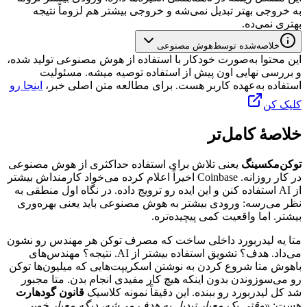
به
خروجی
بهتر
تبدیل
نمی‌شه
و
خروجی
بیشتر
هم
لزوماً
نتیجه
بهتری
نمی‌ده.
خلاصه‌شده توسط
هوش مصنوعی
این محتوا به‌صورت خودکار با استفاده از هوش مصنوعی تولید شده،
و بررسی نهایی اون پیش از استفاده توصیه میشه. مسئولیت
استفاده به‌عهده کاربر هست. برای مطالعه متن اصلی خبر،
اینجا رو
کلیک کن
خلاصهٔ کامل‌تر
توکن‌مکسینگ
یعنی
تلاش
برای
استفاده
حداکثری
از
هوش
مصنوعی
در
کار
روزانه.
Coinbase
اخیراً
اعلام
کرده
می‌خواد
کارمنداش
بیشتر
از
AI
استفاده
کنن
و
این
ایده
رو
ترویج
داده.
در
نگاه
اول
منطقی
به
نظر
می‌رسه:
ورودی
بیشتر
به
هوش
مصنوعی
باید
یعنی
بهره‌وری
بیشتر.
اما
واقعیت
کمی
پیچیده‌تره.
متا
یه
لیدربورد
داخلی
ساخت
که
مصرف
توکن
هر
مهندس
رو
نشون
می‌داد.
هدف؟
تشویق
استفاده
بیشتر
از
AI
.
نتیجه؟
مهندس‌های
باهوش
متا
شروع
کردن
به
نوشتن
اسکریپت‌هایی
که
میلیون‌ها
توکن
رو
می‌سوزوندن
بدون
اینکه
هیچ
کار
مفیدی
انجام
بدن.
متا
مجبور
شد
کل
لیدربورد
رو
ببنده.
این
دقیقاً
نمونه
کلاسیک
قانون
گودهارت
هست:
«وقتی
یک
معیار
تبدیل
به
هدف
می‌شه،
دیگه
معیار
خوبی