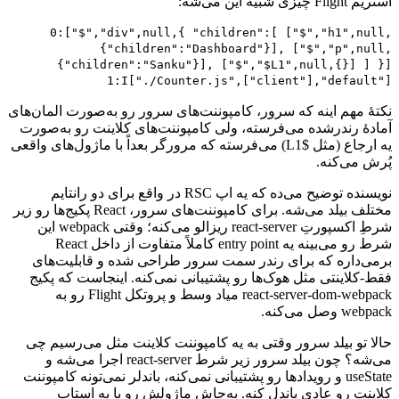
استریم
Flight
چیزی
شبیه
این
می‌شه:
0:["$","div",null,{ "children":[ ["$","h1",null,
{"children":"Dashboard"}], ["$","p",null,
{"children":"Sanku"}], ["$","$L1",null,{}] ] }]
1:I["./Counter.js",["client"],"default"]
نکتهٔ
مهم
اینه
که
سرور،
کامپوننت‌های
سرور
رو
به‌صورت
المان‌های
آمادهٔ
رندرشده
می‌فرسته،
ولی
کامپوننت‌های
کلاینت
رو
به‌صورت
یه
ارجاع
(مثل
$
L1
)
می‌فرسته
که
مرورگر
بعداً
با
ماژول‌های
واقعی
پُرش
می‌کنه.
نویسنده
توضیح
می‌ده
که
یه
اپ
RSC
در
واقع
برای
دو
رانتایم
مختلف
بیلد
می‌شه.
برای
کامپوننت‌های
سرور،
React
پکیج‌ها
رو
زیر
شرطِ
اکسپورتِ
react-server
ریزالو
می‌کنه؛
وقتی
webpack
این
شرط
رو
می‌بینه
یه
entry point
کاملاً
متفاوت
از
داخل
React
برمی‌داره
که
برای
رندر
سمت
سرور
طراحی
شده
و
قابلیت‌های
فقط-کلاینتی
مثل
هوک‌ها
رو
پشتیبانی
نمی‌کنه.
اینجاست
که
پکیج
react-server-dom-webpack
میاد
وسط
و
پروتکل
Flight
رو
به
webpack
وصل
می‌کنه.
حالا
تو
بیلد
سرور
وقتی
به
یه
کامپوننت
کلاینت
مثل
می‌رسیم
چی
می‌شه؟
چون
بیلد
سرور
زیر
شرط
react-server
اجرا
می‌شه
و
useState
و
رویدادها
رو
پشتیبانی
نمی‌کنه،
باندلر
نمی‌تونه
کامپوننت
کلاینت
رو
عادی
باندل
کنه.
به‌جاش
ماژولش
رو
با
یه
استاب