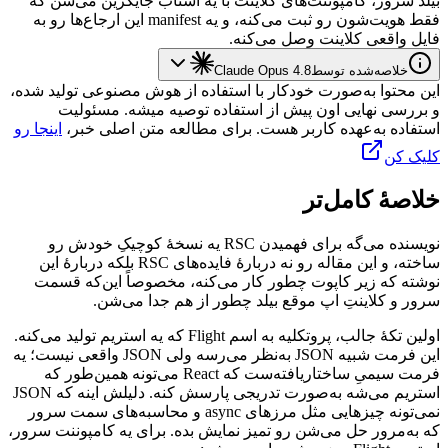
بیلد
سرور،
کامپوننت‌های
کلاینت
با
یه
استاب
جایگزین
می‌شن
که
فقط
هویت‌شون
رو
ثبت
می‌کنه،
و
یه
manifest
این
ارجاع‌ها
رو
به
فایل
واقعی
کلاینت
وصل
می‌کنه.
خلاصه‌شده توسط
Claude Opus 4.8
این محتوا به‌صورت خودکار با استفاده از هوش مصنوعی تولید شده،
و بررسی نهایی اون پیش از استفاده توصیه میشه. مسئولیت
استفاده به‌عهده کاربر هست. برای مطالعه متن اصلی خبر،
اینجا رو
کلیک کن
خلاصهٔ کامل‌تر
نویسنده
می‌گه
برای
فهمیدن
RSC
یه
نسخهٔ
کوچیکِ
خودش
رو
ساخته،
و
این
مقاله
رو
نه
دربارهٔ
فایده‌های
RSC
بلکه
دربارهٔ
این
نوشته
که
زیر
کاپوت
چطور
کار
می‌کنه،
مخصوصاً
این‌که
قسمت
سرور
و
کلاینتِ
اپ
موقع
بیلد
چطور
از
هم
جدا
می‌شن.
اولین
تکهٔ
جالب،
پروتکلیه
به
اسم
Flight
که
یه
استریم
تولید
می‌کنه.
این
فرمت
شبیه
JSON
به‌نظر
می‌رسه
ولی
JSON
واقعی
نیست؛
یه
فرمت
سیمیِ
ساختاریافته‌ست
که
React
می‌تونه
همین‌طور
که
استریم
می‌شه
به‌صورت
تدریجی
پارسش
کنه.
دلیلش
اینه
که
JSON
نمی‌تونه
چیزهایی
مثل
مرزهای
async
و
محاسبه‌های
سمت
سرور
که
به‌مرور
حل
می‌شن
رو
تمیز
نمایش
بده.
برای
یه
کامپوننت
سرور،