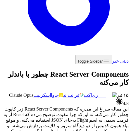
دیتی خبر
Toggle Sidebar
‏React Server Components چطور با باندلر
کار می‌کنه
۱۵ تیر
ری‌اکت
فرانت‌اند
جاوااسکریپت
Claude Opus
4.8
این
مقاله
سراغ
این
می‌ره
که
React Server Components
زیر
کاپوت
چطور
کار
می‌کنه،
نه
این‌که
چرا
مفیده.
توضیح
می‌ده
که
React
از
یه
فرمت
سیمی
به
اسم
Flight
به‌جای
JSON
استفاده
می‌کنه،
و
موقع
بیلد
همون
کدبیس
از
دو
دیدگاه
سرور
و
کلاینت
پردازش
می‌شه.
تو