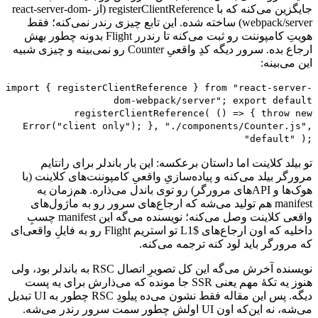
جایگزین
می‌کنه
که
با
registerClientReference
(از
react-server-dom-
webpack/server
)
ساخته
شده.
این
تابع
چیزی
رندر
نمی‌کنه؛
فقط
هویتِ
کامپوننت
رو
ثبت
می‌کنه
تا
رندرر
Flight
بدونه
چطور
بهش
ارجاع
بده.
سرور
دیگه
کدِ
واقعیِ
Counter
رو
نمی‌بینه
و
چیزی
شبیه
این
می‌بینه:
import { registerClientReference } from "react-server-
dom-webpack/server"; export default
registerClientReference( () => { throw new
Error("client only"); }, "./components/Counter.js",
"default" );
تو
بیلد
کلاینت
اما
داستان
برعکسه:
این
بار
باندلر
برای
رانتایم
مرورگر
بیلد
می‌کنه
و
پیاده‌سازیِ
واقعیِ
کامپوننت‌های
کلاینت
(با
هوک‌ها
و
API
های
مرورگر)
رو
توی
باندل
می‌ذاره.
هم‌زمان
یه
manifest
هم
تولید
می‌شه
که
ارجاع‌های
سرور
رو
به
ماژول‌های
واقعی
کلاینت
وصل
می‌کنه؛
نویسنده
می‌گه
این
manifest
چسبِ
داخلیه
که
اون
ارجاع‌های
$
L1
تو
استریم
Flight
رو
به
فایلِ
واقعی‌ای
که
مرورگر
باید
لود
کنه
ترجمه
می‌کنه.
نویسنده
آخرش
می‌گه
این
کل
تصویرِ
اتصال
RSC
به
باندلر
بود،
ولی
هنوز
یه
تکهٔ
مهم
یعنی
SSR
جا
مونده
که
می‌ذارش
برای
یه
پست
دیگه.
پس
این
مقاله
فقط
نشون
می‌ده
پیلودِ
RSC
چطور
به
UI
تبدیل
می‌شه،
نه
این‌که
اون
UI
اولش
چطور
سمت
سرور
رندر
می‌شه.