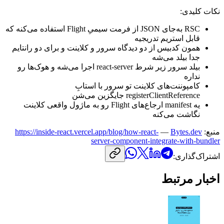
نکات
کلیدی:
RSC
به‌جای
JSON
از
فرمت
سیمیِ
Flight
استفاده
می‌کنه
که
قابل
استریم
تدریجیه
همون
کدبیس
از
دو
دیدگاه
سرور
و
کلاینت
و
برای
دو
رانتایم
جدا
بیلد
می‌شه
بیلد
سرور
زیر
شرط
react-server
اجرا
می‌شه
و
هوک‌ها
رو
نداره
کامپوننت‌های
کلاینت
تو
سرور
با
استابِ
registerClientReference
جایگزین
می‌شن
یه
manifest
ارجاع‌های
Flight
رو
به
ماژول
واقعی
کلاینت
نگاشت
می‌کنه
منبع:
Bytes.dev
—
https://inside-react.vercel.app/blog/how-react-
server-component-integrate-with-bundler
اشتراک‌گذاری:
اخبار مرتبط