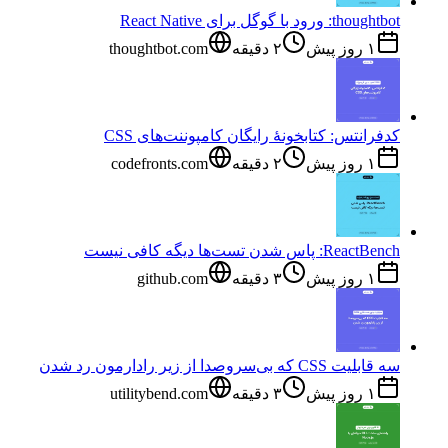
thoughtbot: ورود با گوگل برای React Native
۱ روز پیش
۲
دقیقه
thoughtbot.com
کدفرانتس: کتابخونهٔ رایگان کامپوننت‌های CSS
۱ روز پیش
۲
دقیقه
codefronts.com
ReactBench: پاس شدن تست‌ها دیگه کافی نیست
۱ روز پیش
۳
دقیقه
github.com
سه قابلیت CSS که بی‌سروصدا از زیر رادارمون رد شدن
۱ روز پیش
۳
دقیقه
utilitybend.com