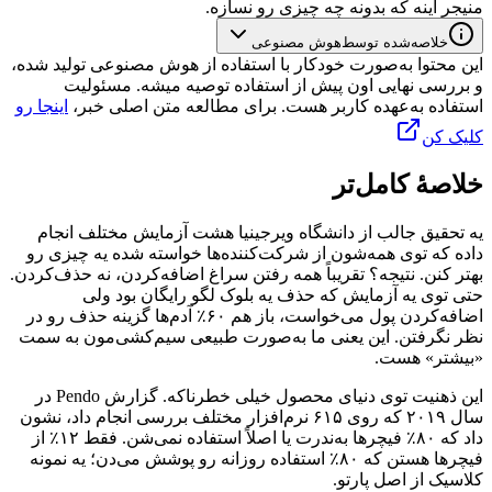
منیجر
اینه
که
بدونه
چه
چیزی
رو
نسازه.
خلاصه‌شده توسط
هوش مصنوعی
این محتوا به‌صورت خودکار با استفاده از هوش مصنوعی تولید شده،
و بررسی نهایی اون پیش از استفاده توصیه میشه. مسئولیت
استفاده به‌عهده کاربر هست. برای مطالعه متن اصلی خبر،
اینجا رو
کلیک کن
خلاصهٔ کامل‌تر
یه
تحقیق
جالب
از
دانشگاه
ویرجینیا
هشت
آزمایش
مختلف
انجام
داده
که
توی
همه‌شون
از
شرکت‌کننده‌ها
خواسته
شده
یه
چیزی
رو
بهتر
کنن.
نتیجه؟
تقریباً
همه
رفتن
سراغ
اضافه‌کردن،
نه
حذف‌کردن.
حتی
توی
یه
آزمایش
که
حذف
یه
بلوک
لگو
رایگان
بود
ولی
اضافه‌کردن
پول
می‌خواست،
باز
هم
۶۰٪
آدم‌ها
گزینه
حذف
رو
در
نظر
نگرفتن.
این
یعنی
ما
به‌صورت
طبیعی
سیم‌کشی‌مون
به
سمت
«بیشتر»
هست.
این
ذهنیت
توی
دنیای
محصول
خیلی
خطرناکه.
گزارش
Pendo
در
سال
۲۰۱۹
که
روی
۶۱۵
نرم‌افزار
مختلف
بررسی
انجام
داد،
نشون
داد
که
۸۰٪
فیچرها
به‌ندرت
یا
اصلاً
استفاده
نمی‌شن.
فقط
۱۲٪
از
فیچرها
هستن
که
۸۰٪
استفاده
روزانه
رو
پوشش
می‌دن؛
یه
نمونه
کلاسیک
از
اصل
پارتو.