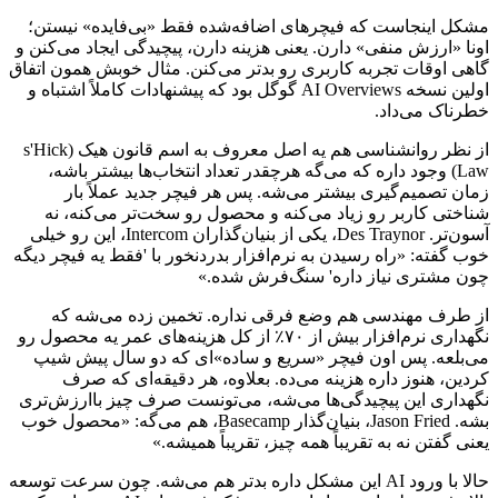
مشکل
اینجاست
که
فیچرهای
اضافه‌شده
فقط
«بی‌فایده»
نیستن؛
اونا
«ارزش
منفی»
دارن.
یعنی
هزینه
دارن،
پیچیدگی
ایجاد
می‌کنن
و
گاهی
اوقات
تجربه
کاربری
رو
بدتر
می‌کنن.
مثال
خوبش
همون
اتفاق
اولین
نسخه
AI Overviews
گوگل
بود
که
پیشنهادات
کاملاً
اشتباه
و
خطرناک
می‌داد.
از
نظر
روانشناسی
هم
یه
اصل
معروف
به
اسم
قانون
هیک
(
Hick
'
s
Law
)
وجود
داره
که
می‌گه
هرچقدر
تعداد
انتخاب‌ها
بیشتر
باشه،
زمان
تصمیم‌گیری
بیشتر
می‌شه.
پس
هر
فیچر
جدید
عملاً
بار
شناختی
کاربر
رو
زیاد
می‌کنه
و
محصول
رو
سخت‌تر
می‌کنه،
نه
آسون‌تر.
Des Traynor
،
یکی
از
بنیان‌گذاران
Intercom
،
این
رو
خیلی
خوب
گفته:
«راه
رسیدن
به
نرم‌افزار
بدرد‌نخور
با
'فقط
یه
فیچر
دیگه
چون
مشتری
نیاز
داره'
سنگ‌فرش
شده.»
از
طرف
مهندسی
هم
وضع
فرقی
نداره.
تخمین
زده
می‌شه
که
نگهداری
نرم‌افزار
بیش
از
۷۰٪
از
کل
هزینه‌های
عمر
یه
محصول
رو
می‌بلعه.
پس
اون
فیچر
«سریع
و
ساده»ای
که
دو
سال
پیش
شیپ
کردین،
هنوز
داره
هزینه
می‌ده.
بعلاوه،
هر
دقیقه‌ای
که
صرف
نگهداری
این
پیچیدگی‌ها
می‌شه،
می‌تونست
صرف
چیز
باارزش‌تری
بشه.
Jason Fried
،
بنیان‌گذار
Basecamp
،
هم
می‌گه:
«محصول
خوب
یعنی
گفتن
نه
به
تقریباً
همه
چیز،
تقریباً
همیشه.»
حالا
با
ورود
AI
این
مشکل
داره
بدتر
هم
می‌شه.
چون
سرعت
توسعه