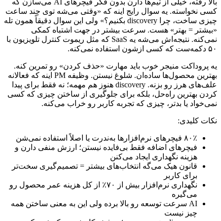
بالا
رفته،
خیلی
از
تیم‌ها
دارن
بدون
فکر
فیچرهای
AI
می‌سازن
که
کسی
نخواسته.
یه
سوال
رایج
اینه
که
«وقتی
می‌شه
توی
چند
ساعت
چیزی
ساخت،
چرا
discovery
بکنیم؟»
ولی
این
سوال
دقیقاً
همون
تله
«بیشتر
=
بهتر»
هست.
سرعت
بیشتر
در
جهت
اشتباه
کمکی
نمی‌کنه.
نتیجه‌اش
می‌شه
یه
SaaS
که
مثل
ریموت
کنترل
تلویزیون
با
۵۰
دکمه‌ست
که
کسی
ازشون
استفاده
نمی‌کنه.
یه
پروداکت
منیجر
خوب
باید
مهارت
«حذف
کردن»
رو
تمرین
کنه.
بهترین
محصول‌ها
ساده‌ان.
شلوغ
نیستن.
وظیفه
PM
اینه
که
فعالانه
علف‌های
هرز
رو
بزنه.
discovery
هنوز
هم
مهمه؛
نه
فقط
برای
پیدا
کردن
بهترین
راه‌حل،
بلکه
برای
جلوگیری
از
ساختن
چیزی
که
کسی
نمی‌خواد
یا
بدتر،
چیزی
که
تجربه
کاربر
رو
خراب
می‌کنه.
نکات
کلیدی:
۸۰٪
فیچرهای
نرم‌افزارها
به‌ندرت
یا
اصلاً
استفاده
نمی‌شن
فیچرهای
اضافه
فقط
بی‌فایده
نیستن؛
ارزش
منفی
دارن
و
هزینه
نگهداری
ایجاد
می‌کنن
قانون
هیک
می‌گه
انتخاب‌های
بیشتر
=
تصمیم‌گیری
سخت‌تر
برای
کاربر
نگهداری
نرم‌افزار
بیش
از
۷۰٪
از
کل
هزینه
عمر
محصول
رو
می‌گیره
AI
سرعت
توسعه
رو
بالا
برده
ولی
این
به
معنی
ساختن
همه
چیز
نیست