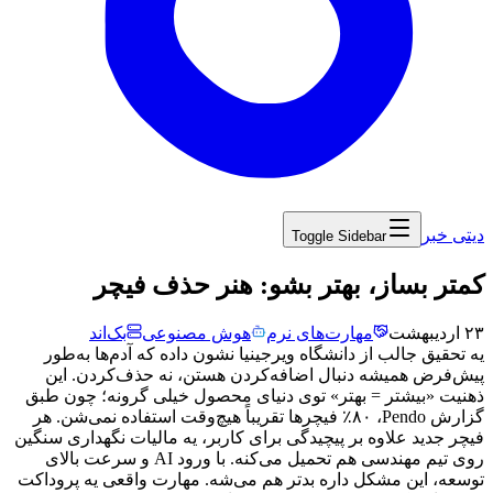
دیتی خبر
Toggle Sidebar
‏کمتر بساز، بهتر بشو: هنر حذف فیچر
۲۳ اردیبهشت
مهارت‌های نرم
هوش مصنوعی
بک‌اند
یه
تحقیق
جالب
از
دانشگاه
ویرجینیا
نشون
داده
که
آدم‌ها
به‌طور
پیش‌فرض
همیشه
دنبال
اضافه‌کردن
هستن،
نه
حذف‌کردن.
این
ذهنیت
«بیشتر
=
بهتر»
توی
دنیای
محصول
خیلی
گرونه؛
چون
طبق
گزارش
Pendo
،
۸۰٪
فیچرها
تقریباً
هیچ‌وقت
استفاده
نمی‌شن.
هر
فیچر
جدید
علاوه
بر
پیچیدگی
برای
کاربر،
یه
مالیات
نگهداری
سنگین
روی
تیم
مهندسی
هم
تحمیل
می‌کنه.
با
ورود
AI
و
سرعت
بالای
توسعه،
این
مشکل
داره
بدتر
هم
می‌شه.
مهارت
واقعی
یه
پروداکت