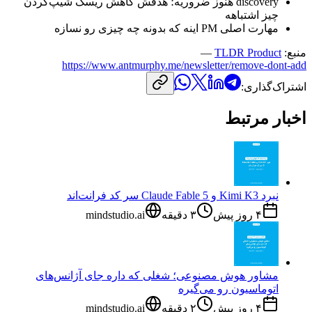
discovery
هنوز
ضروریه؛
هدفش
کاهش
ریسک
شیپ‌کردن
چیز
اشتباهه
مهارت
اصلی
PM
اینه
که
بدونه
چه
چیزی
رو
نسازه
منبع:
TLDR Product
—
https://www.antmurphy.me/newsletter/remove-dont-add
اشتراک‌گذاری:
اخبار مرتبط
نبرد Kimi K3 و Claude Fable 5 سر کد فرانت‌اند
۴ روز پیش
۳
دقیقه
mindstudio.ai
مشاور هوش مصنوعی؛ شغلی که داره جای آژانس‌های
اتوماسیون رو می‌گیره
۴ روز پیش
۲
دقیقه
mindstudio.ai