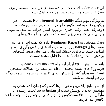
این
decorator
ساده
باعث
می‌شه
نتیجه‌ی
هر
تست
مستقیم
توی
Qase
ثبت
بشه
و
با
تست‌کیس
مربوطه
لینک
بشه.
یه
ویژگی
مهم
دیگه
Requirement Traceability
هست
—
هر
ریکوایرمنت
به
تست‌کیس‌ها
و
هر
تست‌کیس
به
نتایج
متصله.
دوطرفه.
یعنی
وقتی
چیزی
در
پروداکشن
خراب
می‌شه،
می‌تونی
ردیابی
کنی
که
چه
چیزی
تست
شده،
کِی،
و
با
چه
نتیجه‌ای.
Qase
همچنین
یه
Readiness Report
داره
که
بهت
اجازه
می‌ده
تصمیم‌های
go/no-go
رو
بر
اساس
داده‌های
واقعی
بگیری،
نه
بر
اساس
چندتا
پیام
توی
Slack
.
آمارهایی
مثل
pass rate
،
گپ‌های
پوشش
تست
و
blocker
ها
یه‌جا
قابل
مشاهده‌ست.
پلتفرم
با
بیش
از
۳۵
ابزار
ازجمله
Jira
،
GitHub
،
Slack
،
و
فریم‌ورک‌های
تست
مختلف
ادغام
می‌شه.
این
اتصالات
سطحی
نیستن
—
بیدایرکشنال
هستن.
یعنی
تغییر
در
یه
سمت،
سمت
دیگه
رو
هم
آپدیت
می‌کنه.
از
نظر
نتایج
واقعی،
بعضی
تیم‌ها
گفتن
که
زمان
آشنا
شدن
یه
مهندس
جدید
با
پوشش
تست
از
هفته‌ها
به
ساعت‌ها
رسیده،
یا
مایگریشن
۲۵۰۰
تست‌کیس
از
ابزار
قبلی
از
چند
روز
به
چند
ساعت
کاهش
پیدا
کرده.