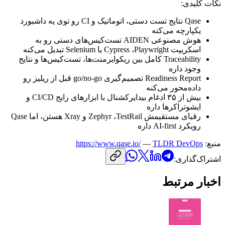
نکات
کلیدی:
Qase
نتایج
تست
دستی،
اتوماتیک
و
CI
رو
توی
یه
داشبورد
یکپارچه
می‌کنه
هوش
مصنوعی
AIDEN
تست‌کیس‌های
دستی
رو
به
اسکریپت
Playwright
،
Cypress
یا
Selenium
تبدیل
می‌کنه
Traceability
کامل
بین
ریکوایرمنت‌ها،
تست‌کیس‌ها
و
نتایج
وجود
داره
Readiness Report
تصمیم‌گیری
go/no-go
قبل
از
ریلیز
رو
داده‌محور
می‌کنه
بیش
از
۳۵
ادغام
بیدایرکشنال
با
ابزارهای
رایج
CI/CD
و
ایشوتراکرها
داره
رقبای
مستقیمش
TestRail
،
Zephyr
و
Xray
هستن،
اما
Qase
رویکرد
AI-first
داره
منبع:
TLDR DevOps
—
https://www.qase.io/
اشتراک‌گذاری:
اخبار مرتبط