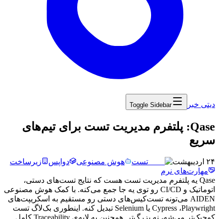
دیتی خبر
Toggle Sidebar
‏Qase: پلتفرم مدیریت تست برای تیم‌های
سریع
۲۴ اردیبهشت
تست
هوش مصنوعی
دواپس
زیرساخت
مهارت‌های نرم
Qase
یه
پلتفرم
مدیریت
تست
هست
که
نتایج
تست‌های
دستی،
اتوماتیک
و
CI/CD
رو
توی
یه
جا
جمع
می‌کنه.
با
کمک
هوش
مصنوعی
AIDEN
می‌تونه
تست‌کیس‌های
دستی
رو
مستقیم
به
اسکریپت‌های
Playwright
،
Cypress
یا
Selenium
تبدیل
کنه.
اینطوری
بک‌لاگ
تست
کوچیک‌تر
می‌شه،
نه
بزرگ‌تر.
همچنین
یه
لایه‌ی
Traceability
کامل