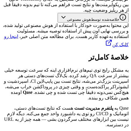
بین
ریکوایرمنت‌ها
و
نتایج
تست
فراهم
می‌کنه
تا
تیم
بدونه
دقیقاً
قبل
از
هر
ریلیز
وضعیت
چیه.
خلاصه‌شده توسط
هوش مصنوعی
این محتوا به‌صورت خودکار با استفاده از هوش مصنوعی تولید شده،
و بررسی نهایی اون پیش از استفاده توصیه میشه. مسئولیت
استفاده به‌عهده کاربر هست. برای مطالعه متن اصلی خبر،
اینجا رو
کلیک کن
خلاصهٔ کامل‌تر
یه
مشکل
رایج
توی
تیم‌های
نرم‌افزاری
اینه
که
سرعت
توسعه
خیلی
بیشتر
از
سرعت
QA
رشد
کرده.
بک‌لاگ
تست‌های
دستی
هر
اسپرینت
بزرگ‌تر
می‌شه،
نتایج
تست
بین
پایپ‌لاین
CI
،
اسپردشیت
و
ایشوتراکر
پراکنده‌ست،
و
وقتی
چیزی
در
پروداکشن
خراب
می‌شه،
هیچ‌کس
نمی‌دونه
دقیقاً
چی
تست
شده
و
چی
نشده.
Qase
اومده
همین
شکاف
رو
ببنده.
Qase
یه
پلتفرم
مدیریت
تست
هست
که
نتایج
تست‌های
دستی،
اتوماتیک
و
CI/CD
رو
توی
یه
داشبورد
واحد
جمع
می‌کنه.
دیگه
لازم
نیست
بین
ابزارهای
مختلف
سرگردون
بشی
—
همه
چیز
از
یه
URL
در
دسترسه.