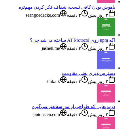
باهوش بودن کافی نیست، شفاف فکر کردن مهم‌تره
۲ روز پیش
۲
دقیقه
seangoedecke.com
اگه npm روی AT Protocol ساخته می‌شد چی؟
۲ روز پیش
۳
دقیقه
jasnell.me
دسترس‌پذیری یعنی مقاومت
۲ روز پیش
۳
دقیقه
tink.uk
درس‌هایی که طراحی از مدرسهٔ هنر می‌گیره
۲ روز پیش
۲
دقیقه
antonsten.com