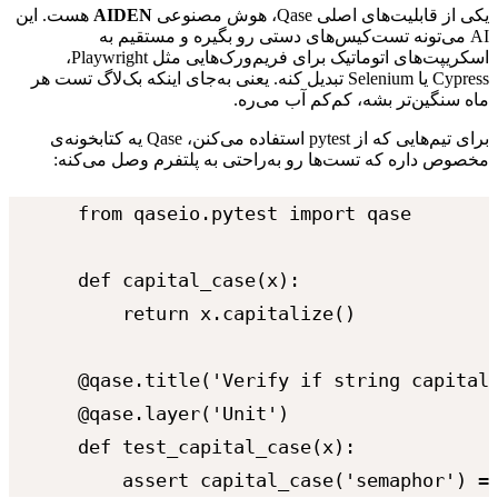
یکی
از
قابلیت‌های
اصلی
Qase
،
هوش
مصنوعی
AIDEN
هست.
این
AI
می‌تونه
تست‌کیس‌های
دستی
رو
بگیره
و
مستقیم
به
اسکریپت‌های
اتوماتیک
برای
فریم‌ورک‌هایی
مثل
Playwright
،
Cypress
یا
Selenium
تبدیل
کنه.
یعنی
به‌جای
اینکه
بک‌لاگ
تست
هر
ماه
سنگین‌تر
بشه،
کم‌کم
آب
می‌ره.
برای
تیم‌هایی
که
از
pytest
استفاده
می‌کنن،
Qase
یه
کتابخونه‌ی
مخصوص
داره
که
تست‌ها
رو
به‌راحتی
به
پلتفرم
وصل
می‌کنه:
from qaseio.pytest import qase

def capital_case(x):

    return x.capitalize()

@qase.title('Verify if string capitali
@qase.layer('Unit')

def test_capital_case(x):

    assert capital_case('semaphor') =