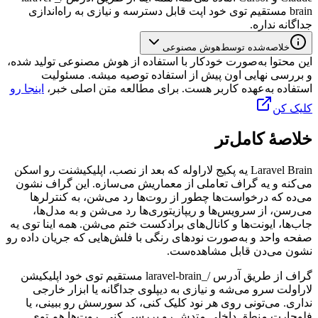
brain
مستقیم
توی
خود
اپت
قابل
دسترسه
و
نیازی
به
راه‌اندازی
جداگانه
نداره.
خلاصه‌شده توسط
هوش مصنوعی
این محتوا به‌صورت خودکار با استفاده از هوش مصنوعی تولید شده،
و بررسی نهایی اون پیش از استفاده توصیه میشه. مسئولیت
استفاده به‌عهده کاربر هست. برای مطالعه متن اصلی خبر،
اینجا رو
کلیک کن
خلاصهٔ کامل‌تر
Laravel Brain
یه
پکیج
لاراوله
که
بعد
از
نصب،
اپلیکیشنت
رو
اسکن
می‌کنه
و
یه
گراف
تعاملی
از
معماریش
می‌سازه.
این
گراف
نشون
می‌ده
که
درخواست‌ها
چطور
از
روت‌ها
رد
می‌شن،
به
کنترلرها
می‌رسن،
از
سرویس‌ها
و
ریپازیتوری‌ها
رد
می‌شن
و
به
مدل‌ها،
جاب‌ها،
ایونت‌ها
و
کانال‌های
برادکست
ختم
می‌شن.
همه
اینا
توی
یه
صفحه
واحد
و
به‌صورت
نودهای
رنگی
با
فلش‌هایی
که
جریان
داده
رو
نشون
می‌دن
قابل
مشاهده‌ست.
گراف
از
طریق
آدرس
/_
laravel-brain
مستقیم
توی
خود
اپلیکیشن
لاراولت
سرو
می‌شه
و
نیازی
به
دیپلوی
جداگانه
یا
ابزار
خارجی
نداری.
می‌تونی
روی
هر
نود
کلیک
کنی،
کد
سورسش
رو
ببینی،
یا
فلوچارت
منطق
داخلی
متدش
رو
بررسی
کنی.
روت‌ها
هم
توی