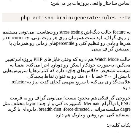
اساس
ساختار
واقعی
پروژه‌ات
پر
می‌شن:
php artisan brain:generate-rules --ta
یه
feature
جالب
دیگه‌اش
stress testing
روت‌هاست.
می‌تونی
مستقیم
از
روی
گراف،
لود
تست
همزمان
روی
هر
روت
بزنی،
concurrency
و
هدرها
و
بادی
رو
تنظیم
کنی
و
percentile
‌های
زمانی
رو
همزمان
با
انیمیشن
گراف
ببینی.
حالت
Watch Mode
هم
داره
که
وقتی
فایل‌های
PHP
پروژه‌ات
تغییر
می‌کنن،
به‌صورت
خودکار
اسکن
رو
دوباره
اجرا
می‌کنه.
ضمناً
یه
سیستم
تشخیص
«کلاس‌های
چاق»
داره
که
کنترلرها
یا
سرویس‌هایی
با
بیش
از
۳۰۰
خط
یا
۱۰
متد
رو
به‌عنوان
نقاط
پیچیدگی
علامت‌گذاری
می‌کنه
تا
سریع
بفهمی
کجای
کدت
نیاز
به
refactor
داره.
خروجی
گرافیکی
هم
محدود
نیست؛
می‌تونی
گراف
رو
به
فرمت
PNG
یا
دیاگرام
Mermaid
اکسپورت
کنی
و
از
چند
layout
مختلف
مثل
dagre
سلسله‌مراتبی،
force-directed
،
breadth-first
،
دایره‌ای
یا
گرید
استفاده
کنی.
تم
روشن
و
تاریک
هم
داره.
نکات
کلیدی: