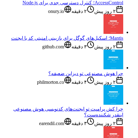
AccessControl؛ کنترل دسترسی جدی برای Node.js
۲ روز پیش
۲
دقیقه
onury.io
Mantis؛ اسکیل‌های گوگل برای بازبینی امنیتی کد با ایجنت
۲ روز پیش
۳
دقیقه
github.com
چرا هوش مصنوعی تو دیزاین ضعیفه؟
۲ روز پیش
۴
دقیقه
philmorton.co
چرا کش پرامپت تو ایجنت‌های کدنویسی هوش مصنوعی
اینقدر شکننده‌ست؟
۲ روز پیش
۳
دقیقه
earendil.com