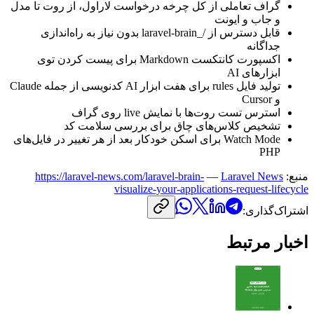
گراف
تعاملی
از
کل
چرخه
درخواست
لاراول،
از
روت
تا
مدل
و
جاب
و
ایونت
قابل
دسترس
از
/_
laravel-brain
بدون
نیاز
به
راه‌اندازی
جداگانه
اکسپورت
کانتکست
Markdown
برای
پیست
کردن
توی
ابزارهای
AI
تولید
فایل
rules
برای
هفت
ابزار
AI
کدنویسی
از
جمله
Claude
و
Cursor
استرس
تست
روت‌ها
با
نمایش
live
روی
گراف
تشخیص
کلاس‌های
چاق
برای
بررسی
سلامت
کد
Watch Mode
برای
اسکن
خودکار
بعد
از
هر
تغییر
در
فایل‌های
PHP
منبع:
Laravel News
—
https://laravel-news.com/laravel-brain-
visualize-your-applications-request-lifecycle
اشتراک‌گذاری:
اخبار مرتبط