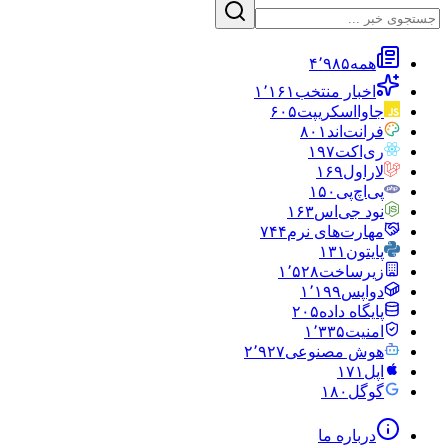
همه
۴٬۹۸۵
اخبار منتخب
۱٬۱۶۱
جاوااسکریپت
۶۰۵
فرانت‌اند
۸۰۱
ری‌اکت
۱۹۷
لاراول
۱۶۹
پی‌اچ‌پی
۱۵۰
نود جی‌اس
۱۶۳
مهارت‌های نرم
۷۴۴
پایتون
۱۳۱
زیرساخت
۱٬۵۲۸
دواپس
۱٬۱۹۹
پایگاه داده
۲۰۵
امنیت
۱٬۳۳۵
هوش مصنوعی
۲٬۹۲۷
اپل
۱۷۱
گوگل
۱۸۰
درباره ما