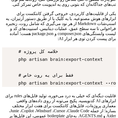
تب‌های
جداگانه‌ان
که
بتونی
روی
یه
اندپوینت
خاص
تمرکز
کنی.
یکی
از
قابلیت‌های
کاربردی،
خروجی
گرفتن
کانتکست
برای
ابزارهای
هوش
مصنوعیه.
با
یه
کلیک
یا
از
طریق
دستور
آرتیزان،
یه
اسنپ‌شات
Markdown
از
هر
نود
می‌گیری
که
شامل
روت،
زنجیره
فراخوانی
تا
سه
سطح
عمق،
عملیات
دیتابیس،
اسنیپت‌های
کد
و
لیست
وابستگی‌های
composer.json
و
package.json
هست؛
آماده
برای
پیست
کردن
توی
هر
ابزار
AI
:
# خلاصه کل پروژه

php artisan brain:export-context

# فقط برای یه روت خاص

php artisan brain:export-context --ro
قابلیت
دیگه‌ای
که
خیلی
به
درد
می‌خوره،
تولید
فایل‌های
rules
برای
ابزارهای
AI
کدنویسیه.
پکیج
می‌تونه
از
روی
داده‌های
واقعی
معماری
پروژه‌ات،
فایل‌های
کانتکست
برای
هفت
ابزار
مختلف
بسازه؛
از
جمله
Claude Code
،
Cursor
،
Windsurf
،
Copilot
،
Junie
،
Aider
و
AGENTS.md
.
به‌جای
boilerplate
عمومی،
این
فایل‌ها
بر