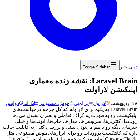
دیتی خبر
Toggle Sidebar
‏Laravel Brain: نقشه زنده معماری
اپلیکیشن لاراولت
۱۸ اردیبهشت
لاراول
پی‌اچ‌پی
هوش مصنوعی
بک‌اند
دواپس
Laravel Brain
یه
پکیج
برای
لاراوله
که
کل
چرخه
درخواست‌های
اپلیکیشنت
رو
به‌صورت
یه
گراف
تعاملی
و
بصری
نشون
می‌ده.
روت‌ها،
کنترلرها،
سرویس‌ها،
مدل‌ها،
جاب‌ها،
ایونت‌ها
و
خیلی
چیزهای
دیگه
رو
با
هم
می‌تونی
ببینی
و
بررسی
کنی.
یه
قابلیت
جالب
داره
که
کانتکست
پروژه‌ات
رو
برای
ابزارهای
هوش
مصنوعی
مثل
Claude
و
Cursor
آماده
می‌کنه.
همه
اینا
از
طریق
آدرس
/_
laravel-