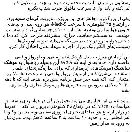
پسشون
بر
نمیان.
البته
یه
محدودیت
داره:
رمجت
از
سکون
کار
نمی‌کنه
و
باید
اول
تا
سرعت
مافوق
صوت
شتاب
بگیره.
یکی
از
بزرگ‌ترین
چالش‌های
این
پروژه،
مدیریت
گرمای
شدید
بود.
در
ارتفاع
۲۵
کیلومتری
با
سرعت
Mach-5
،
هوا
روی
بینی
و
لبه‌های
جلویی
هواپیما
می‌تونه
به
بیش
از
۱۰۰۰
درجه
سانتی‌گراد
برسه.
تیم
مهندسی
یه
سیستم
حفاظت
حرارتی
پیشرفته
طراحی
کرد
که
دمای
داخلی
هواپیما
رو
در
حد
طبیعی
نگه
می‌داشت
و
به
آویونیک‌ها
(سیستم‌های
الکترونیک
پرواز)
اجازه
می‌داد
بدون
اختلال
کار
کنن.
این
آزمایش
هنوز
یه
مدل
کوچک‌شده
زمینی‌ه
و
تا
پرواز
واقعی
فاصله
داره.
قدم
بعدی
اینه
که
JAXA
این
وسیله
رو
سوار
یه
موشک
ساندینگ
(موشک‌های
زیرمداری
که
برای
اندازه‌گیری‌های
علمی
استفاده
می‌شن)
کنه
و
آزمایش
پرواز
واقعی
با
سرعت
Mach-5
رو
امتحان
کنه.
اگه
همه
چیز
طبق
برنامه
پیش
بره،
هدف
اینه
که
تا
دهه
۲۰۴۰
میلادی
سرویس
مسافربری
هایپرسونیک
تجاری
راه‌اندازی
بشه.
پیامد
عملی
این
فناوری
می‌تونه
تحول
بزرگی
در
هوانوردی
باشه.
یه
هواپیمای
Mach-5
که
در
ارتفاع
۲۵
کیلومتری
پرواز
می‌کنه
—
تقریباً
دو
برابر
ارتفاع
هواپیماهای
تجاری
امروزی
—
می‌تونه
مسیر
توکیو
تا
لس‌آنجلس
رو
از
حدود
۱۰
ساعت
به
۲
ساعت
کاهش
بده،
بدون
نیاز
به
ورود
به
مدار
زمین.