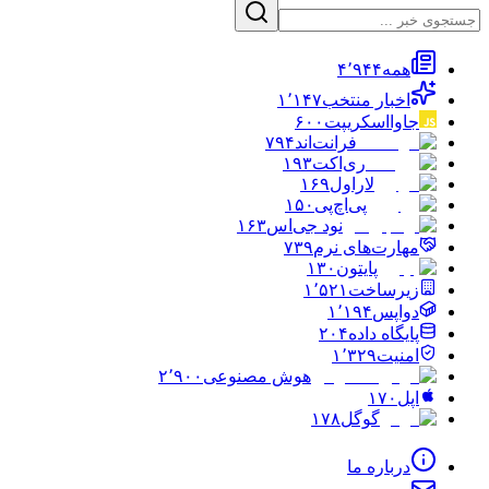
همه
۴٬۹۴۴
اخبار منتخب
۱٬۱۴۷
جاوااسکریپت
۶۰۰
فرانت‌اند
۷۹۴
ری‌اکت
۱۹۳
لاراول
۱۶۹
پی‌اچ‌پی
۱۵۰
نود جی‌اس
۱۶۳
مهارت‌های نرم
۷۳۹
پایتون
۱۳۰
زیرساخت
۱٬۵۲۱
دواپس
۱٬۱۹۴
پایگاه داده
۲۰۴
امنیت
۱٬۳۲۹
هوش مصنوعی
۲٬۹۰۰
اپل
۱۷۰
گوگل
۱۷۸
درباره ما