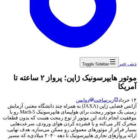
دیتی خبر
Toggle Sidebar
‏موتور هایپرسونیک ژاپن؛ پرواز ۲ ساعته تا
آمریکا
۱۴ خرداد
زیرساخت
دواپس
آژانس
فضایی
ژاپن
(JAXA)
به
همراه
چند
دانشگاه
معتبر،
آزمایش
زمینی
یک
موتور
رمجت
برای
هواپیمای
هایپرسونیک
Mach-5
رو
با
موفقیت
انجام
داده.
این
موتور
از
نوع
رمجت
هست
که
بدون
قطعات
متحرک
کار
می‌کنه
و
با
فشرده
کردن
هوای
ورودی،
سرعت‌هایی
بسیار
فراتر
از
موتورهای
معمولی
رو
ممکن
می‌سازه.
هدف
نهایی،
ارائه
پروازهای
تجاری
هایپرسونیک
تا
دهه
۲۰۴۰
میلادی‌ه
که
مسیر