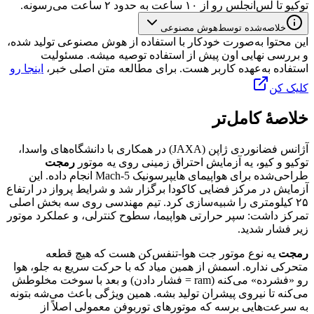
توکیو
تا
لس‌آنجلس
رو
از
۱۰
ساعت
به
حدود
۲
ساعت
می‌رسونه.
خلاصه‌شده توسط
هوش مصنوعی
این محتوا به‌صورت خودکار با استفاده از هوش مصنوعی تولید شده،
و بررسی نهایی اون پیش از استفاده توصیه میشه. مسئولیت
استفاده به‌عهده کاربر هست. برای مطالعه متن اصلی خبر،
اینجا رو
کلیک کن
خلاصهٔ کامل‌تر
آژانس
فضانوردی
ژاپن
(JAXA)
در
همکاری
با
دانشگاه‌های
واسدا،
توکیو
و
کیو،
یه
آزمایش
احتراق
زمینی
روی
یه
موتور
رمجت
طراحی‌شده
برای
هواپیمای
هایپرسونیک
Mach-5
انجام
داده.
این
آزمایش
در
مرکز
فضایی
کاکودا
برگزار
شد
و
شرایط
پرواز
در
ارتفاع
۲۵
کیلومتری
را
شبیه‌سازی
کرد.
تیم
مهندسی
روی
سه
بخش
اصلی
تمرکز
داشت:
سپر
حرارتی
هواپیما،
سطوح
کنترلی،
و
عملکرد
موتور
زیر
فشار
شدید.
رمجت
یه
نوع
موتور
جت
هوا-تنفس‌کن
هست
که
هیچ
قطعه
متحرکی
نداره.
اسمش
از
همین
میاد
که
با
حرکت
سریع
به
جلو،
هوا
رو
«فشرده»
می‌کنه
(
ram
=
فشار
دادن)
و
بعد
با
سوخت
مخلوطش
می‌کنه
تا
نیروی
پیشران
تولید
بشه.
همین
ویژگی
باعث
می‌شه
بتونه
به
سرعت‌هایی
برسه
که
موتورهای
توربوفن
معمولی
اصلاً
از