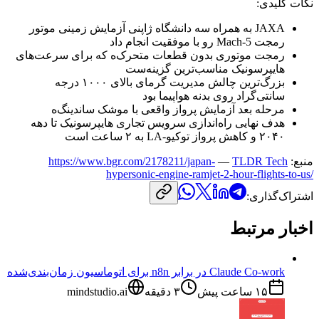
نکات
کلیدی:
JAXA
به
همراه
سه
دانشگاه
ژاپنی
آزمایش
زمینی
موتور
رمجت
Mach-5
رو
با
موفقیت
انجام
داد
رمجت
موتوری
بدون
قطعات
متحرک‌ه
که
برای
سرعت‌های
هایپرسونیک
مناسب‌ترین
گزینه‌ست
بزرگ‌ترین
چالش
مدیریت
گرمای
بالای
۱۰۰۰
درجه
سانتی‌گراد
روی
بدنه
هواپیما
بود
مرحله
بعد
آزمایش
پرواز
واقعی
با
موشک
ساندینگ‌ه
هدف
نهایی
راه‌اندازی
سرویس
تجاری
هایپرسونیک
تا
دهه
۲۰۴۰
و
کاهش
پرواز
توکیو-
LA
به
۲
ساعت
است
منبع:
TLDR Tech
—
https://www.bgr.com/2178211/japan-
hypersonic-engine-ramjet-2-hour-flights-to-us/
اشتراک‌گذاری:
اخبار مرتبط
Claude Co-work در برابر n8n برای اتوماسیون زمان‌بندی‌شده
۱۵ ساعت پیش
۳
دقیقه
mindstudio.ai