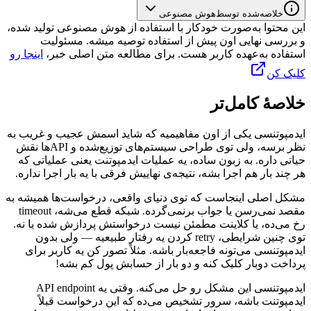
خلاصه‌شده توسط
هوش مصنوعی
این محتوا به‌صورت خودکار با استفاده از هوش مصنوعی تولید شده،
و بررسی نهایی اون پیش از استفاده توصیه میشه. مسئولیت
استفاده به‌عهده کاربر هست. برای مطالعه متن اصلی خبر،
اینجا رو
کلیک کن
خلاصهٔ کامل‌تر
ایدمپوتنسی
یکی
از
اون
مفاهیمیه
که
شاید
اسمش
عجیب
و
غریب
به
نظر
برسه،
ولی
توی
طراحی
سیستم‌های
توزیع‌شده
و
API
ها
نقش
حیاتی
داره.
به
زبون
ساده،
یه
عملیات
ایدمپوتنت
یعنی
عملیاتی
که
هر
چند
بار
هم
اجرا
بشه،
نتیجه‌ی
نهاییش
فرقی
با
یه
بار
اجرا
نداره.
مشکل
اصلی
اینجاست
که
توی
دنیای
واقعی،
درخواست‌ها
همیشه
به
مقصد
نمی‌رسن
یا
جواب
برنمی‌گرده.
شبکه
قطع
می‌شه،
timeout
رخ
می‌ده،
یا
کلاینت
مطمئن
نیست
درخواستش
پردازش
شده
یا
نه.
توی
چنین
شرایطی،
retry
کردن
یه
رفتار
طبیعیه
—
ولی
بدون
ایدمپوتنسی
می‌تونه
فاجعه‌بار
باشه.
مثلاً
تصور
کن
یه
کاربر
برای
پرداخت
دوبار
کلیک
کنه
و
دو
بار
از
حسابش
پول
کم
بشه!
ایدمپوتنسی
این
مشکل
رو
حل
می‌کنه.
وقتی
یه
API endpoint
ایدمپوتنت
باشه،
سرور
تشخیص
می‌ده
که
این
درخواست
قبلاً