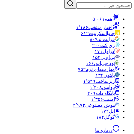
همه
۵٬۰۶۱
اخبار منتخب
۱٬۱۸۶
جاوااسکریپت
۶۱۲
فرانت‌اند
۸۰۹
ری‌اکت
۲۰۰
لاراول
۱۷۱
پی‌اچ‌پی
۱۵۲
نود جی‌اس
۱۶۶
مهارت‌های نرم
۷۵۲
پایتون
۱۳۴
زیرساخت
۱٬۵۴۹
دواپس
۱٬۲۰۸
پایگاه داده
۲۰۹
امنیت
۱٬۳۵۶
هوش مصنوعی
۲٬۹۷۲
اپل
۱۷۲
گوگل
۱۸۴
درباره ما