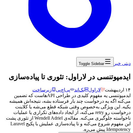
دیتی خبر
Toggle Sidebar
‏ایدمپوتنسی در لاراول: تئوری تا پیاده‌سازی
۱۴ اردیبهشت
لاراول
بک‌اند
پی‌اچ‌پی
زیرساخت
ایدمپوتنسی
یه
مفهوم
کلیدی
در
طراحی
API
هاست
که
تضمین
می‌کنه
اگه
یه
درخواست
چند
بار
فرستاده
بشه،
نتیجه‌اش
همیشه
یکیه.
این
ویژگی
به‌خصوص
وقتی
شبکه
قطع
می‌شه
یا
کلاینت
درخواست
رو
retry
می‌کنه،
از
ایجاد
داده‌های
تکراری
یا
عملیات
ناخواسته
جلوگیری
می‌کنه.
مقاله‌ی
Wendell Adriel
از
تئوری
پشت
این
مفهوم
شروع
می‌کنه
و
تا
پیاده‌سازی
عملیش
با
پکیج
Laravel
Idempotency
پیش
می‌ره.