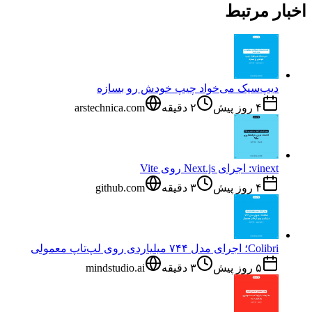
اخبار مرتبط
دیپ‌سیک می‌خواد چیپ خودش رو بسازه
۴ روز پیش
۲
دقیقه
arstechnica.com
vinext: اجرای Next.js روی Vite
۴ روز پیش
۳
دقیقه
github.com
Colibri؛ اجرای مدل ۷۴۴ میلیاردی روی لپ‌تاپ معمولی
۵ روز پیش
۳
دقیقه
mindstudio.ai