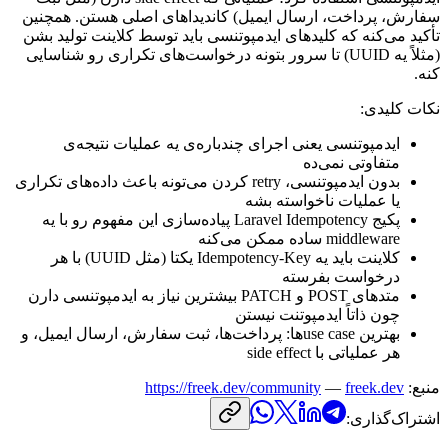
سفارش،
پرداخت،
ارسال
ایمیل)
کاندیداهای
اصلی
هستن.
همچنین
تأکید
می‌کنه
که
کلیدهای
ایدمپوتنسی
باید
توسط
کلاینت
تولید
بشن
(مثلاً
یه
UUID
)
تا
سرور
بتونه
درخواست‌های
تکراری
رو
شناسایی
کنه.
نکات
کلیدی:
ایدمپوتنسی
یعنی
اجرای
چندباره‌ی
یه
عملیات
نتیجه‌ی
متفاوتی
نمی‌ده
بدون
ایدمپوتنسی،
retry
کردن
می‌تونه
باعث
داده‌های
تکراری
یا
عملیات
ناخواسته
بشه
پکیج
Laravel Idempotency
پیاده‌سازی
این
مفهوم
رو
با
یه
middleware
ساده
ممکن
می‌کنه
کلاینت
باید
یه
Idempotency-Key
یکتا
(مثل
UUID
)
با
هر
درخواست
بفرسته
متدهای
POST
و
PATCH
بیشترین
نیاز
به
ایدمپوتنسی
دارن
چون
ذاتاً
ایدمپوتنت
نیستن
بهترین
use case
ها:
پرداخت‌ها،
ثبت
سفارش،
ارسال
ایمیل،
و
هر
عملیاتی
با
side effect
منبع:
freek.dev
—
https://freek.dev/community
اشتراک‌گذاری: