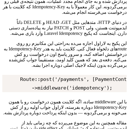
پردازش
شده
و
به
جای
انجام
مجدد
عملیات،
همون
نتیجه‌ی
قبلی
رو
برمی‌گردونه.
این
کار
معمولاً
با
یه
Idempotency-Key
که
کلاینت
با
هر
درخواست
می‌فرسته
انجام
می‌شه.
در
دنیای
HTTP
،
متدهایی
مثل
GET
،
HEAD
و
DELETE
ذاتاً
ایدمپوتنت
هستن،
ولی
POST
و
PATCH
نیاز
به
پیاده‌سازی
دستی
دارن.
اینجاست
که
پکیج
Laravel Idempotency
وارد
بازی
می‌شه.
این
پکیج
به
لاراول
اجازه
می‌ده
به‌راحتی
این
مکانیزم
رو
روی
route
های
دلخواه
فعال
کنی.
کلاینت
باید
یه
هدر
Idempotency-Key
به
درخواستش
اضافه
کنه،
و
سرور
پاسخ
اون
درخواست
رو
کش
می‌کنه.
دفعه‌ی
بعد
که
همین
کلید
اومد،
مستقیماً
جواب
کش‌شده
برمی‌گرده
بدون
اینکه
لاجیک
اصلی
دوباره
اجرا
بشه.
Route::post('/payments', [PaymentContr
    ->middleware('idempotency');
با
این
middleware
ساده،
اگه
کلاینت
همون
درخواست
رو
با
همون
Idempotency-Key
دوباره
بفرسته،
لاراول
جواب
اولیه
رو
از
کش
می‌خونه
و
برمی‌گردونه
—
بدون
اینکه
پرداخت
دوباره
پردازش
بشه.
مقاله
همچنین
به
این
موضوع
می‌پرده
که
چه
زمانی
باید
از
ایدمپوتنسی
استفاده
کرد؛
عملیاتی
که
side effect
دارن
(مثل
ثبت