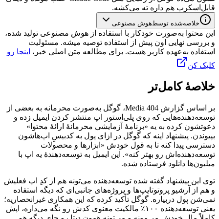
قابل‌اسکرپ
هم
داره
ته
می‌کشه.
خلاصه‌شده توسط
هوش مصنوعی
این محتوا به‌صورت خودکار با استفاده از هوش مصنوعی تولید شده،
و بررسی نهایی اون پیش از استفاده توصیه میشه. مسئولیت
استفاده به‌عهده کاربر هست. برای مطالعه متن اصلی خبر،
اینجا رو
کلیک کن
خلاصهٔ کامل‌تر
بر
اساس
گزارش
404
Media
،
گوگل
به‌صورت
محرمانه
به
بعضی
از
توسعه‌دهنده‌هایی
که
روی
پلی‌استور
اپ
منتشر
کردن
ایمیل
زده
و
دعوتشون
کرده
به
یه
«برنامهٔ
آزمایشی
محرمانهٔ
ارائهٔ
محتوا»
بپیوندن.
پیشنهاد
اینه
که
گوگل
در
ازای
پول
به
کدبیسِ
اپ‌هاشون
دسترسی
پیدا
کنه
تا
به
قول
خودش
«ابزارها
و
محصولات
توسعه‌دهنده‌اش
رو
بهتر
کنه».
این
ایمیل
به
توسعه‌دهنده‌ٔ
یه
اپ
با
میلیون‌ها
دانلود
فرستاده
شده.
توی
این
پیشنهاد
گفته
شده
توسعه‌دهنده
می‌تونه
هم
از
کدِ
اپ
فعلیش
و
هم
از
آرشیو
پروتوتایپ‌ها
و
پروژه‌های
جانبی‌ای
که
دیگه
استفاده
نمی‌شن
پول
دربیاره.
گوگل
تأکید
کرده
که
این
همکاری
غیرانحصاریه؛
یعنی
توسعه‌دهنده
۱۰۰٪
مالکیت
معنوی
کدش
رو
نگه
می‌داره،
اپش
کاملاً
مال
خودش
می‌مونه
و
می‌تونه
همون
دیتا
رو
جای
دیگه
هم