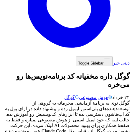
دیتی خبر
Toggle Sidebar
‏گوگل داره مخفیانه کد برنامه‌نویس‌ها رو
می‌خره
۲۴ خرداد
هوش مصنوعی
گوگل
گوگل
توی
یه
برنامهٔ
آزمایشی
محرمانه
به
گروهی
از
توسعه‌دهنده‌های
پلی‌استور
ایمیل
زده
و
پیشنهاد
داده
در
ازای
پول
به
کد
اپ‌هاشون
دسترسی
بده
تا
ابزارهای
کدنویسیش
رو
آموزش
بده.
جالب
اینه
که
خودِ
ایمیل
اسمی
از
هوش
مصنوعی
نمیاره
و
فقط
به
صفحهٔ
همکاری
برای
بهبود
محصولات
AI
لینک
می‌ده.
این
حرکت
نشون
می‌ده
گوگل
از
رقبایی
مثل
Claude Code
عقب
مونده
و
دیتای