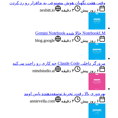
وقتی هفت نگهبان هوش مصنوعی یه بدافزار رو رد کردن
۶ روز پیش
۳
دقیقه
nesbitt.io
NotebookLM حالا شده Gemini Notebook
۶ روز پیش
۲
دقیقه
blog.google
مرورگر داخلی Claude Code چه کاری رو راحت می‌کنه
۶ روز پیش
۴
دقیقه
mindstudio.ai
بهره‌وری بالا رفت، تجربهٔ توسعه‌دهنده پایین اومد
۶ روز پیش
۴
دقیقه
annievella.com