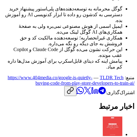
گوگل
محرمانه
به
توسعه‌دهنده‌های
پلی‌استور
پیشنهاد
خرید
دسترسی
به
کدشون
رو
داده
تا
ابزار
کدنویسی
AI
رو
آموزش
بده.
ایمیل
اسمی
از
هوش
مصنوعی
نمی‌بره
ولی
به
صفحهٔ
همکاری‌های
AI
گوگل
لینک
می‌ده.
همکاری
غیرانحصاریه؛
توسعه‌دهنده
مالکیت
کد
و
حق
فروشش
به
جای
دیگه
رو
نگه
می‌داره.
این
حرکت
نشون
می‌ده
گوگل
از
Claude Code
و
Copilot
عقب
مونده.
پیامش
اینه
که
دیتای
قابل‌اسکرپ
برای
آموزش
مدل‌ها
داره
کم
میاد.
منبع:
TLDR Tech
—
https://www.404media.co/google-is-quietly-
buying-code-from-play-store-developers-to-train-ai/
اشتراک‌گذاری:
اخبار مرتبط