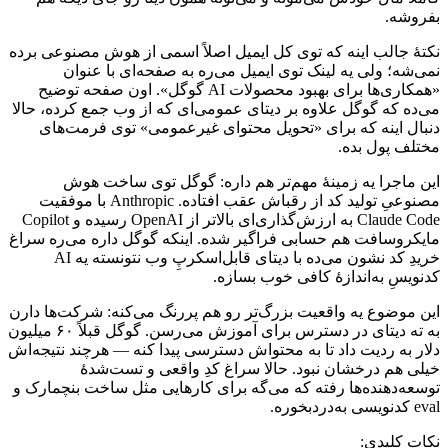
بفروشه.
نکتهٔ
جالب
اینه
که
توی
کل
ایمیل
اصلاً
اسمی
از
هوش
مصنوعی
برده
نمی‌شه؛
ولی
یه
لینک
توی
ایمیل
می‌ره
به
صفحه‌ای
با
عنوان
«همکاری‌ها
برای
بهبود
محصولات
AI
گوگل».
اون
صفحه
توضیح
می‌ده
که
گوگل
علاوه
بر
دیتای
عمومی‌ای
که
از
وب
جمع
کرده،
حالا
دنبال
اینه
که
برای
«تحویل
محتوای
غیرعمومی»
توی
فرمت‌های
مختلف
پول
بده.
این
ماجرا
یه
زمینهٔ
مهم‌تر
هم
داره:
گوگل
توی
ساخت
هوش
مصنوعیِ
تولید
کد
از
رقباش
عقب
افتاده.
Anthropic
با
موفقیت
Claude Code
به
ارزش‌گذاری‌ای
بالاتر
از
OpenAI
رسیده
و
Copilot
مایکروسافت
هم
حسابی
فراگیر
شده.
اینکه
گوگل
داره
می‌ره
سراغ
خریدِ
کد
نشون
می‌ده
با
دیتای
قابل‌اسکرپِ
وب
نتونسته
یه
AI
کدنویسِ
به‌اندازهٔ
کافی
خوب
بسازه.
این
موضوع
یه
واقعیت
بزرگ‌تر
رو
هم
پررنگ
می‌کنه:
شرکت‌ها
دارن
به
ته
دیتای
در
دسترس
برای
آموزش
می‌رسن.
گوگل
قبلاً
۶۰
میلیون
دلار
به
ردیت
داد
تا
به
محتواش
دسترسی
پیدا
کنه
—
هرچند
نتیجه‌اش
خیلی
هم
درخشان
نبود.
حالا
سراغ
کدِ
واقعی
و
تست‌شدهٔ
توسعه‌دهنده‌ها
رفته
که
می‌گه
برای
کارهایی
مثل
ساخت
بنچمارک
و
eval
کدنویسی
به‌دردبخوره.
نکات
کلیدی: