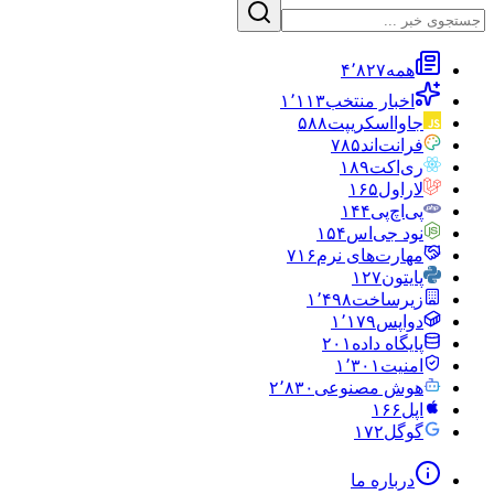
همه
۴٬۸۲۷
اخبار منتخب
۱٬۱۱۳
جاوااسکریپت
۵۸۸
فرانت‌اند
۷۸۵
ری‌اکت
۱۸۹
لاراول
۱۶۵
پی‌اچ‌پی
۱۴۴
نود جی‌اس
۱۵۴
مهارت‌های نرم
۷۱۶
پایتون
۱۲۷
زیرساخت
۱٬۴۹۸
دواپس
۱٬۱۷۹
پایگاه داده
۲۰۱
امنیت
۱٬۳۰۱
هوش مصنوعی
۲٬۸۳۰
اپل
۱۶۶
گوگل
۱۷۲
درباره ما