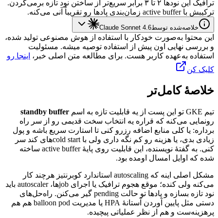
ترافیک
این
نودها
۲
تا
۳
برابر
سریع‌تر
از
ساختن
نود
تازه
برمی‌گردن.
ترکیبش
با
active buffer
زمان‌بندی
پادها
رو
تقریباً
آنی
می‌کنه.
خلاصه‌شده توسط
Claude Sonnet 4.6
این محتوا به‌صورت خودکار با استفاده از هوش مصنوعی تولید شده،
و بررسی نهایی اون پیش از استفاده توصیه میشه. مسئولیت
استفاده به‌عهده کاربر هست. برای مطالعه متن اصلی خبر،
اینجا رو
کلیک کن
خلاصهٔ کامل‌تر
تیم
GKE
تو
این
پست
از
یه
قابلیت
تازه
به
اسم
standby buffer
رونمایی
می‌کنه
که
قراره
یه
انتخاب
سخت
قدیمی
رو
از
سر
راه
برداره:
یا
کلی
منابع
اضافه
رزرو
کنی
تا
استارت
سریع
باشه
و
پول
زیادی
بدی،
یا
هزینه
رو
کم
نگه
داری
ولی
با
cold start
های
کند
سر
کنی.
به
گفتهٔ
نویسنده،
این
قابلیت
روی
پایهٔ
active buffer
ساخته
شده
که
اوایل
امسال
اومده
بود.
مشکل
اصلی
اینه
که
autoscaling
استاندارد
کوبرنتیز
هرچند
کار
می‌کنه
ولی
کنده؛
موقع
هجوم
ترافیک
یا
اجرای
job
ها،
autoscaler
باید
نود
تازه
بسازه
و
پادها
تو
حالت
pending
گیر
می‌کنن.
راه‌حل‌های
دستی
مثل
پایین
آوردن
آستانهٔ
HPA
یا
مدیریت
balloon pod
هم
هم
پرهزینه‌ست
و
هم
از
نظر
عملیاتی
پیچیده.