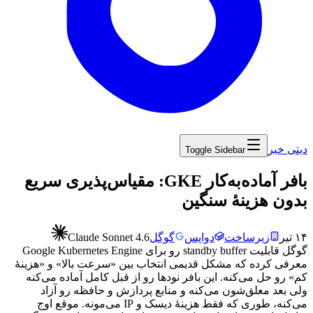
دیتی خبر
Toggle Sidebar
‏بافر آماده‌به‌کار GKE: مقیاس‌پذیری سریع
بدون هزینهٔ سنگین
۱۴ تیر
زیرساخت
دواپس
گوگل
Claude Sonnet 4.6
گوگل
قابلیت
standby buffer
رو
برای
Google Kubernetes Engine
معرفی
کرده
که
مشکل
قدیمی
انتخاب
بین
«سرعت
بالا»
و
«هزینهٔ
کم»
رو
حل
می‌کنه.
این
بافر
نودها
رو
از
قبل
کامل
آماده
می‌کنه
ولی
بعد
معلق‌شون
می‌کنه
و
منابع
پردازش
و
حافظه
رو
آزاد
می‌کنه،
طوری
که
فقط
هزینهٔ
دیسک
و
IP
می‌مونه.
موقع
اوج