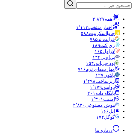
همه
۴٬۸۲۷
اخبار منتخب
۱٬۱۱۳
جاوااسکریپت
۵۸۸
فرانت‌اند
۷۸۵
ری‌اکت
۱۸۹
لاراول
۱۶۵
پی‌اچ‌پی
۱۴۴
نود جی‌اس
۱۵۴
مهارت‌های نرم
۷۱۶
پایتون
۱۲۷
زیرساخت
۱٬۴۹۸
دواپس
۱٬۱۷۹
پایگاه داده
۲۰۱
امنیت
۱٬۳۰۱
هوش مصنوعی
۲٬۸۳۰
اپل
۱۶۶
گوگل
۱۷۲
درباره ما