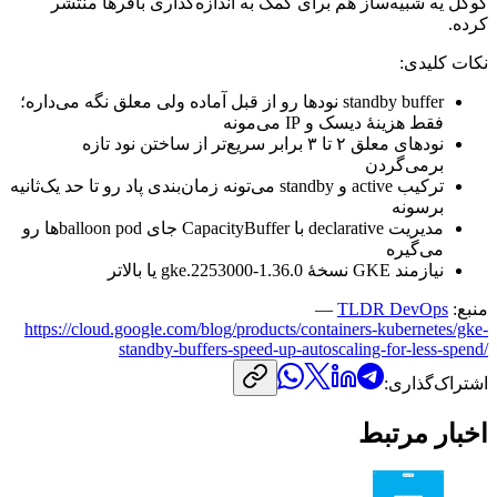
گوگل
یه
شبیه‌ساز
هم
برای
کمک
به
اندازه‌گذاری
بافرها
منتشر
کرده.
نکات
کلیدی:
standby buffer
نودها
رو
از
قبل
آماده
ولی
معلق
نگه
می‌داره؛
فقط
هزینهٔ
دیسک
و
IP
می‌مونه
نودهای
معلق
۲
تا
۳
برابر
سریع‌تر
از
ساختن
نود
تازه
برمی‌گردن
ترکیب
active
و
standby
می‌تونه
زمان‌بندی
پاد
رو
تا
حد
یک‌ثانیه
برسونه
مدیریت
declarative
با
CapacityBuffer
جای
balloon pod
ها
رو
می‌گیره
نیازمند
GKE
نسخهٔ
1.36.0-
gke.2253000
یا
بالاتر
منبع:
TLDR DevOps
—
https://cloud.google.com/blog/products/containers-kubernetes/gke-
standby-buffers-speed-up-autoscaling-for-less-spend/
اشتراک‌گذاری:
اخبار مرتبط