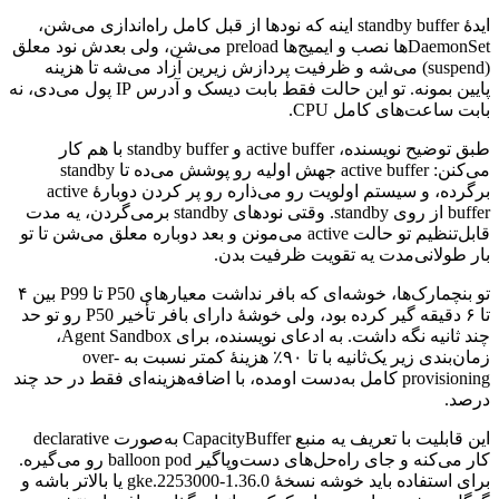
ایدهٔ
standby buffer
اینه
که
نودها
از
قبل
کامل
راه‌اندازی
می‌شن،
DaemonSet
ها
نصب
و
ایمیج‌ها
preload
می‌شن،
ولی
بعدش
نود
معلق
(suspend)
می‌شه
و
ظرفیت
پردازش
زیرین
آزاد
می‌شه
تا
هزینه
پایین
بمونه.
تو
این
حالت
فقط
بابت
دیسک
و
آدرس
IP
پول
می‌دی،
نه
بابت
ساعت‌های
کامل
CPU
.
طبق
توضیح
نویسنده،
active buffer
و
standby buffer
با
هم
کار
می‌کنن:
active buffer
جهش
اولیه
رو
پوشش
می‌ده
تا
standby
برگرده،
و
سیستم
اولویت
رو
می‌ذاره
رو
پر
کردن
دوبارهٔ
active
buffer
از
روی
standby
.
وقتی
نودهای
standby
برمی‌گردن،
یه
مدت
قابل‌تنظیم
تو
حالت
active
می‌مونن
و
بعد
دوباره
معلق
می‌شن
تا
تو
بار
طولانی‌مدت
یه
تقویت
ظرفیت
بدن.
تو
بنچمارک‌ها،
خوشه‌ای
که
بافر
نداشت
معیارهای
P50
تا
P99
بین
۴
تا
۶
دقیقه
گیر
کرده
بود،
ولی
خوشهٔ
دارای
بافر
تأخیر
P50
رو
تو
حد
چند
ثانیه
نگه
داشت.
به
ادعای
نویسنده،
برای
Agent Sandbox
،
زمان‌بندی
زیر
یک‌ثانیه
با
تا
۹۰٪
هزینهٔ
کمتر
نسبت
به
over-
provisioning
کامل
به‌دست
اومده،
با
اضافه‌هزینه‌ای
فقط
در
حد
چند
درصد.
این
قابلیت
با
تعریف
یه
منبع
CapacityBuffer
به‌صورت
declarative
کار
می‌کنه
و
جای
راه‌حل‌های
دست‌وپاگیر
balloon pod
رو
می‌گیره.
برای
استفاده
باید
خوشه
نسخهٔ
1.36.0-
gke.2253000
یا
بالاتر
باشه
و