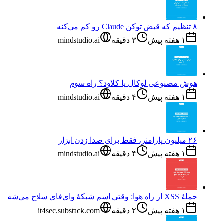
۸ تنظیم که قبض توکن Claude رو کم می‌کنه
۱ هفته پیش
۳
دقیقه
mindstudio.ai
هوش مصنوعی لوکال یا کلاود؟ راه سوم
۱ هفته پیش
۴
دقیقه
mindstudio.ai
۲۶ میلیون پارامتر، فقط برای صدا زدن ابزار
۱ هفته پیش
۴
دقیقه
mindstudio.ai
حملهٔ XSS از راه هوا: وقتی اسم شبکهٔ وای‌فای سلاح می‌شه
۱ هفته پیش
۲
دقیقه
it4sec.substack.com