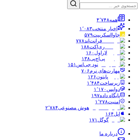
همه
۴٬۷۴۸
اخبار منتخب
۱٬۰۸۳
جاوااسکریپت
۵۷۹
فرانت‌اند
۷۷۸
ری‌اکت
۱۸۸
لاراول
۱۶۰
پی‌اچ‌پی
۱۳۸
نود جی‌اس
۱۵۱
مهارت‌های نرم
۷۰۶
پایتون
۱۲۶
زیرساخت
۱٬۴۸۴
دواپس
۱٬۱۷۰
پایگاه داده
۱۹۷
امنیت
۱٬۲۷۸
هوش مصنوعی
۲٬۷۸۴
اپل
۱۶۴
گوگل
۱۷۱
درباره ما