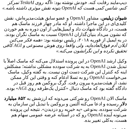
دیپ‌مایند
رقابت
کنه.
خودش
نوشته
بود:
«اگه
روی
TeslaAI
تمرکز
کنم،
شانس
کمی
هست
که
OpenAI
بتونه
نقش
موثری
داشته
باشه.»
شیوان
زیلیس
،
مشاور
OpenAI
و
عضو
سابق
هیئت‌مدیره‌اش،
نقش
کلیدی‌ای
در
این
ماجرا
داشته.
او
که
مادر
چهار
فرزند
ماسک
هم
هست،
در
دادگاه
شهادت
داد
و
ایمیل‌هایی
از
اون
دوره
به
هم
خوردن
که
نشون
می‌داد
بنیان‌گذاران
OpenAI
نسبت
به
ماسک
نگران
بودند.
در
یه
ایمیل
از
فوریه
۲۰۱۸،
زیلیس
نوشته
بود:
«همه
فکر
می‌کنن
ایلان
آدم
فوق‌العاده‌ایه،
ولی
واقعاً
روی
هوش
مصنوعی
و
AGI
کافی
تحقیق
نکرده
و
این
نگرانشون
می‌کنه.»
وکیل
ارشد
OpenAI
در
این
پرونده
استدلال
می‌کنه
که
ماسک
اصلاً
با
تبدیل
شدن
OpenAI
به
یه
شرکت
سودده
مشکلی
نداشته؛
مشکلش
اینه
که
کنترل
این
شرکت
دست
اون
نیست.
به
گفته
وکیل،
ماسک
می‌خواست
OpenAI
رو
به
تسلا
ادغام
کنه
و
وقتی
این
کار
ممکن
نشد،
از
هیئت‌مدیره
بیرون
رفت.
گرگ
بروکمن
هم
روز
قبل
در
دادگاه
گفته
بود
که
ماسک
دنبال
«کنترل
یک‌طرفه
روی
AGI
»
بوده.
ماسک
الان
OpenAI
رو
شرکتی
می‌دونه
که
ارزشش
به
۸۵۲
میلیارد
دلار
رسیده
و
ادعا
می‌کنه
آلتمن
و
بروکمن
با
تبدیل
این
سازمان
به
شرکت
سودده،
به‌نوعی
«یه
خیریه
رو
دزدیدن».
نتیجه
این
پرونده
می‌تونه
آینده
OpenAI
رو
که
در
آستانه
عرضه
عمومی
سهام
هم
هست،
به‌کلی
تغییر
بده.