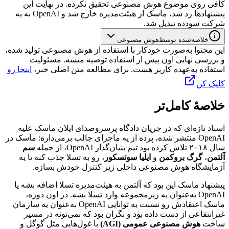
کافی
روی
موضوع
هوش
مصنوعی
تحقیق
نکرده.
در
نهایت
این
پیشنهادها
رد
شد،
ماسک
از
هیئت‌مدیره
خارج
شد
و
OpenAI
به
یه
شرکت
سودده
تبدیل
شد.
خلاصه‌شده توسط
هوش مصنوعی
این محتوا به‌صورت خودکار با استفاده از هوش مصنوعی تولید شده،
و بررسی نهایی اون پیش از استفاده توصیه میشه. مسئولیت
استفاده به‌عهده کاربر هست. برای مطالعه متن اصلی خبر،
اینجا رو
کلیک کن
خلاصهٔ کامل‌تر
اسناد
تازه‌ای
که
در
جریان
دادگاه
پرسروصدای
ایلان
ماسک
علیه
OpenAI
منتشر
شده،
پرده
از
یه
ماجرای
جالب
برمی‌داره:
ماسک
در
سال
۲۰۱۸
تلاش
کرده
بود
تیم
بنیان‌گذار
OpenAI
،
از
جمله
سم
آلتمن
،
گرگ
بروکمن
و
ایلیا
سوتسکور
،
رو
به
تسلا
جذب
کنه
تا
یه
آزمایشگاه
هوش
مصنوعی
داخلی
زیر
کنترل
خودش
بسازه.
پیشنهاد
ماسک
این
بود
که
آلتمن
به
هیئت‌مدیره
تسلا
اضافه
بشه
یا
OpenAI
به‌عنوان
یه
زیرمجموعه
وارد
تسلا
بشه.
در
اون
دوره،
ماسک
اعتقادش
رو
نسبت
به
توانایی
OpenAI
به‌عنوان
یه
سازمان
غیرانتفاعی
از
دست
داده
بود
و
نگران
بود
که
نمی‌تونه
در
مسیر
ساخت
هوش
مصنوعی
عمومی
(AGI)
با
غول‌هایی
مثل
گوگل
و