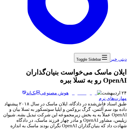
دیتی خبر
Toggle Sidebar
‏ایلان ماسک می‌خواست بنیان‌گذاران
OpenAI رو به تسلا ببره
۲۴ اردیبهشت
هوش مصنوعی
بک‌اند
مهارت‌های نرم
طبق
اسناد
فاش‌شده
در
دادگاه،
ایلان
ماسک
در
سال
۲۰۱۸
پیشنهاد
داده
بود
سم
آلتمن،
گرگ
بروکمن
و
ایلیا
سوتسکور
به
تسلا
بیان
و
OpenAI
عملاً
به
یه
بخش
زیرمجموعه
این
شرکت
تبدیل
بشه.
شیوان
زیلیس،
مشاور
OpenAI
و
مادر
چهار
فرزند
ماسک،
در
دادگاه
شهادت
داد
که
بنیان‌گذاران
OpenAI
نگران
بودند
ماسک
به
اندازه