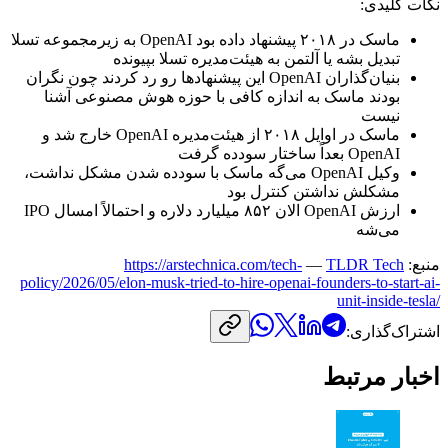
نکات
کلیدی:
ماسک
در
۲۰۱۸
پیشنهاد
داده
بود
OpenAI
به
زیرمجموعه
تسلا
تبدیل
بشه
یا
آلتمن
به
هیئت‌مدیره
تسلا
بپیونده
بنیان‌گذاران
OpenAI
این
پیشنهادها
رو
رد
کردند
چون
نگران
بودند
ماسک
به
اندازه
کافی
با
حوزه
هوش
مصنوعی
آشنا
نیست
ماسک
در
اوایل
۲۰۱۸
از
هیئت‌مدیره
OpenAI
خارج
شد
و
OpenAI
بعداً
ساختار
سودده
گرفت
وکیل
OpenAI
می‌گه
ماسک
با
سودده
شدن
مشکل
نداشت،
مشکلش
نداشتن
کنترل
بود
ارزش
OpenAI
الان
۸۵۲
میلیارد
دلاره
و
احتمالاً
امسال
IPO
می‌شه
منبع:
TLDR Tech
—
https://arstechnica.com/tech-
policy/2026/05/elon-musk-tried-to-hire-openai-founders-to-start-ai-
unit-inside-tesla/
اشتراک‌گذاری:
اخبار مرتبط