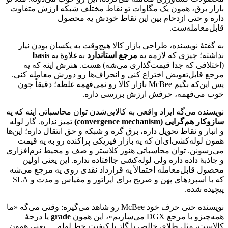
بازار
برق،
همون
یک
مگاوات
تو
نقاط
مختلف
شبکه
ارزش
متفاوت
داره
و
حتی
ازدحام
بین
این
نقاط
خودش
یه
محصول
قابل‌معامله‌ست.
به
گفتهٔ
نویسنده،
طراحی
بازار
کالا
هیچ‌وقت
به
یکسان
بودن
نیاز
نداشته؛
چیزی
که
لازمه
یه
مرجع
استاندارد
به‌علاوهٔ
یه
basis
(اختلافی
که
جدا
قیمت‌گذاری
می‌شه)
هست.
هنرش
اینه
که
یه
مرجع
قابل‌تعویض
اختراع
کنی
و
انحراف‌ها
رو
دورش
معامله
کنی.
پس
این‌که
بگیم
McBee
بازار
کالا
رو
نمی‌فهمه
غلطه؛
دقیقاً
چون
خوب
می‌فهمه،
حرفش
ارزش
بررسی
داره.
نویسنده
می‌گه
ایراد
واقعی
به
کالایی‌شدن
توان
محاسباتی
اینه
که
یه
سازوکار
هم‌گرایی
(convergence mechanism)
تمیز
نداره.
گاز
لوله
و
انبار
و
نقاط
تحویل
داره،
برق
گره
و
شبکه
و
حق
انتقال
داره؛
این‌ها
همون
لوله‌کشی‌ای‌ان
که
یه
بازار
فیزیکی
پراکنده
رو
به
یه
قیمت
می‌رسونن.
توان
محاسباتی
هنوز
کلاستر
و
صف
و
محیط
نرم‌افزاری
و
جاذبهٔ
داده
داره
ولی
لوله‌کشی
جاافتاده
نداره.
این
یعنی
اولین
محصول
قابل‌معامله
احتمالاً
یه
قرارداد
نقدی
روی
یه
مرجع
می‌شه
که
با
اسپردهای
پهن
و
صریح
برای
اپراتور
و
مقیاس
و
مدت
و
SLA
پیچیده
شده.
نویسنده
حتی
حرف
خود
McBee
رو
شاهد
می‌گیره:
وقتی
می‌گه
«ما
همه‌چیزو
با
مرجع
DGX
می‌سازیم»،
این
همون
grade
یا
درجهٔ
کالاست،
مثل
طلای
خالص
یا
گاز
با
کیفیت
خط
لوله
—
یعنی
همون