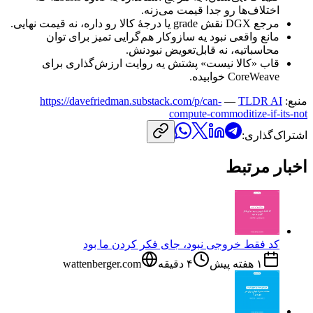
اختلاف‌ها
رو
جدا
قیمت
می‌زنه.
مرجع
DGX
نقش
grade
یا
درجهٔ
کالا
رو
داره،
نه
قیمت
نهایی.
مانع
واقعی
نبود
یه
سازوکار
هم‌گرایی
تمیز
برای
توان
محاسباتیه،
نه
قابل‌تعویض
نبودنش.
قاب
«کالا
نیست»
پشتش
یه
روایت
ارزش‌گذاری
برای
CoreWeave
خوابیده.
منبع:
TLDR AI
—
https://davefriedman.substack.com/p/can-
compute-commoditize-if-its-not
اشتراک‌گذاری:
اخبار مرتبط
کد فقط خروجی نبود، جای فکر کردن ما بود
۱ هفته پیش
۴
دقیقه
wattenberger.com