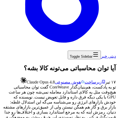
دیتی خبر
Toggle Sidebar
‏آیا توان محاسباتی می‌تونه کالا بشه؟
۱۷ تیر
زیرساخت
هوش مصنوعی
Claude Opus 4.8
تو
یه
پادکست،
هم‌بنیان‌گذار
CoreWeave
گفت
توان
محاسباتی
هیچ‌وقت
مثل
یه
کالای
استاندارد
معامله
نمی‌شه
چون
هر
ساعت
GPU
با
یکی
دیگه
فرق
داره
و
قابل
تعویض
نیست.
نویسنده
که
خودش
بازارهای
انرژی
رو
می‌شناسه
می‌گه
این
استدلال
غلطه:
بازار
برق
و
گاز
هم
همگن
نیستن
ولی
از
عمیق‌ترین
بازارهای
مشتقه
دنیان.
رمزش
اینه
که
یه
مرجع
استاندارد
بسازی
و
اختلاف‌ها
رو
جدا
قیمت‌گذاری
کنی.
به
نظر
نویسنده،
این
حرف
بیشتر
یه
موضع‌گیری