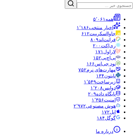
همه
۵٬۰۶۱
اخبار منتخب
۱٬۱۸۶
جاوااسکریپت
۶۱۲
فرانت‌اند
۸۰۹
ری‌اکت
۲۰۰
لاراول
۱۷۱
پی‌اچ‌پی
۱۵۲
نود جی‌اس
۱۶۶
مهارت‌های نرم
۷۵۲
پایتون
۱۳۴
زیرساخت
۱٬۵۴۹
دواپس
۱٬۲۰۸
پایگاه داده
۲۰۹
امنیت
۱٬۳۵۶
هوش مصنوعی
۲٬۹۷۲
اپل
۱۷۲
گوگل
۱۸۴
درباره ما