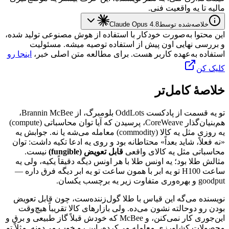
مالیه
تا
یه
واقعیت
فنی.
خلاصه‌شده توسط
Claude Opus 4.8
این محتوا به‌صورت خودکار با استفاده از هوش مصنوعی تولید شده،
و بررسی نهایی اون پیش از استفاده توصیه میشه. مسئولیت
استفاده به‌عهده کاربر هست. برای مطالعه متن اصلی خبر،
اینجا رو
کلیک کن
خلاصهٔ کامل‌تر
تو
یه
قسمت
از
پادکست
OddLots
بلومبرگ،
از
Brannin McBee
،
هم‌بنیان‌گذار
CoreWeave
،
پرسیدن
که
آیا
توان
محاسباتی
(compute)
یه
روزی
مثل
یه
کالا
(commodity)
معامله
می‌شه
یا
نه.
جوابش
یه
«نه
فعلاً،
شاید
بعداً»
محتاطانه
بود
و
روی
یه
ادعا
تکیه
داشت:
توان
محاسباتی
مثل
یه
کالای
واقعی
قابل
تعویض
(fungible)
نیست.
مثالش
طلا
بود؛
یه
اونس
طلا
با
هر
اونس
دیگه
دقیقاً
یکیه،
ولی
یه
ساعت
H100
تو
یه
ابر
با
همون
ساعت
تو
یه
ابر
دیگه
فرق
داره
—
goodput
و
بهره‌وری
متفاوت
زیر
یه
برچسب
یکسان.
نویسنده
می‌گه
این
قیاس
با
طلا
گول‌زننده‌ست،
چون
قابل
تعویض
بودن
رو
دوحالته
نشون
می‌ده.
ولی
بازارهای
کالا
تقریباً
هیچ‌وقت
این‌جوری
کار
نمی‌کنن،
و
McBee
که
خودش
قبلاً
گاز
طبیعی
و
برق
و
محصولات
کشاورزی
معامله
می‌کرده،
این
رو
خوب
می‌دونه.
مثلاً
تو