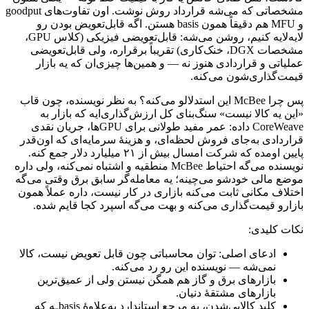
مشخصاتی
که
می‌شه
قرارداد
روش
نوشت.
اون
تفاوت‌های
goodput
و
MFU
هم
دقیقاً
همون
basis
هستن.
اگه
قابل‌تعویض
بودن
رو
لایه‌لایه
کنیم،
روشن
می‌شه:
قابل‌تعویضی
فیزیکی
(کلاس
GPU
،
مشخصات
DGX
،
خنک‌کاری)
تقریباً
برقراره،
ولی
قابل‌تعویضی
عملیاتی
و
قراردادی
هنوز
نه
—
و
همین‌ها
چیزی‌ان
که
یه
بازار
قیمت‌گذاری‌شون
می‌کنه.
پس
چرا
McBee
این
استدلالو
می‌کنه؟
به
نظر
نویسنده،
چون
قاب
«این
یه
کالا
نیست»
سنگ‌بنای
کل
ارزش‌گذاری‌ایه
که
بازار
به
CoreWeave
داده:
عمر
مفید
طولانی
برای
GPU
ها،
جریان
نقدی
قراردادی
به‌جای
فروش
لحظه‌ای،
و
هزینهٔ
سرمایه‌ای
که
اون‌قدر
پایین
اومده
که
شرکت
امسال
بیش
از
۲۱
میلیارد
دلار
جمع
کنه.
نویسنده
می‌گه
احتیاط
McBee
منطقیه
و
اشتباه
نمی‌کنه،
ولی
داره
موضع
مالی
خودشو
می‌چینه؛
یه
معامله‌گر
سابق
برق
وقتی
می‌گه
اختلاف
مکانی
ثابت
می‌کنه
بازاری
در
کار
نیست،
داره
عملاً
همون
بازارو
قیمت‌گذاری
می‌کنه
و
بهت
می‌گه
اسپرد
کجا
قایم
شده.
نکات
کلیدی:
ادعای
اصلی:
توان
محاسباتی
چون
قابل
تعویض
نیست،
کالا
نمی‌شه
—
نویسنده
این
رو
رد
می‌کنه.
بازارهای
برق
و
گاز
هم
همگن
نیستن
ولی
از
عمیق‌ترین
بازارهای
مشتقهٔ
دنیان.
کلید
کالایی‌شدن،
یه
مرجع
استاندارد
به‌علاوهٔ
basis
ـه
که