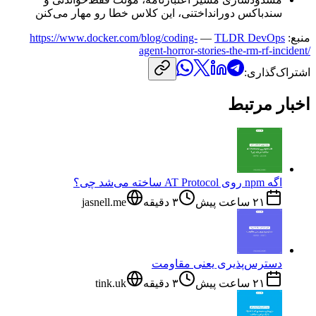
سندباکس
دورانداختنی،
این
کلاس
خطا
رو
مهار
می‌کنن
منبع:
TLDR DevOps
—
https://www.docker.com/blog/coding-
agent-horror-stories-the-rm-rf-incident/
اشتراک‌گذاری:
اخبار مرتبط
اگه npm روی AT Protocol ساخته می‌شد چی؟
۲۱ ساعت پیش
۳
دقیقه
jasnell.me
دسترس‌پذیری یعنی مقاومت
۲۱ ساعت پیش
۳
دقیقه
tink.uk