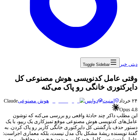
دیتی خبر
Toggle Sidebar
‏وقتی عامل کدنویسی هوش مصنوعی کل
دایرکتوری خانگی رو پاک می‌کنه
۲۴ خرداد
امنیت
دواپس
هوش مصنوعی
Claude
Opus 4.8
این
مطلب
داکر
چند
حادثهٔ
واقعی
رو
بررسی
می‌کنه
که
توشون
عامل‌های
کدنویسی
هوش
مصنوعی
موقع
تمیزکاری
یک
ریپو،
با
یک
دستور
حذف
بازگشتی
کل
دایرکتوری
خانگی
کاربر
رو
پاک
کردن.
به
گفتهٔ
نویسنده
ریشهٔ
مشکل
باگ
مدل
نیست،
بلکه
معماری
اجراست:
عامل
با
دسترسی
کامل
خودِ
کاربر
و
بدون
هیچ
مرز
محافظی
روی