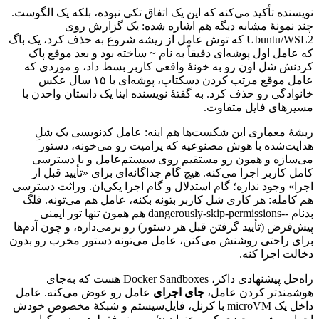
نویسنده
تأکید
می‌کنه
که
این
یک
اتفاق
تکی
نبوده،
بلکه
یک
الگوست.
چند
نمونهٔ
مشابه
دیگه
هم
اشاره
شده:
یک
گزارش
روی
Ubuntu/WSL2
که
توش
عامل
از
ریشه
شروع
به
حذف
کرد،
یک
باگ
که
عامل
اول
پوشه‌ای
دقیقاً
به
نام
~
ساخته
بود
و
بعد
موقع
پاک
کردنش
شل
اون
رو
به
خونهٔ
واقعی
کاربر
بسط
داد،
و
موردی
که
عامل
موقع
مرتب
کردن
دسکتاپ،
پوشه‌ای
با
۱۵
سال
عکس
خانوادگی
رو
حذف
کرد.
به
گفتهٔ
نویسنده
اینا
یک
داستان
واحدن
با
مسیرهای
فایل
متفاوت.
ریشهٔ
معماری
این
شکست‌ها
هم
اینه:
عامل
کدنویسی
یک
شلِ
هدایت‌شده
با
هوش
مصنوعیه
که
پرامپت
رو
می‌خونه،
دستور
می‌سازه
و
همون
رو
مستقیم
روی
سیستم‌عامل
و
با
دسترسی
کامل
کاربر
اجرا
می‌کنه.
هیچ
گام
جداگانه‌ای
برای
«تأیید
قبل
از
اجرا»
وجود
نداره؛
گام
استدلال
و
گام
اجرا
یکی‌ان.
وراثت
دسترسی
هم
کامله:
هر
کاری
شل
کاربر
بتونه
بکنه،
عامل
هم
می‌تونه.
فلگ
بدنام
--
dangerously-skip-permissions
هم
همون
تنها
تور
ایمنی
پیش‌فرض
(تأیید
گرفتن
قبل
هر
دستور)
رو
برمی‌داره،
و
چون
آدم‌ها
برای
راحتی
روشنش
می‌کنن،
عامل
می‌تونه
دستور
مخرب
رو
بدون
دخالت
اجرا
کنه.
راه‌حل
پیشنهادی
داکر،
Docker Sandboxes
هست
که
به‌جای
هوشمندتر
کردن
عامل،
جای
اجرای
عامل
رو
عوض
می‌کنه.
عامل
داخل
یک
microVM
با
کرنل،
فایل‌سیستم
و
شبکهٔ
مخصوص
خودش