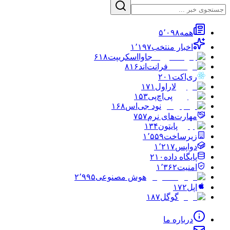
همه
۵٬۰۹۸
اخبار منتخب
۱٬۱۹۷
جاوااسکریپت
۶۱۸
فرانت‌اند
۸۱۶
ری‌اکت
۲۰۱
لاراول
۱۷۱
پی‌اچ‌پی
۱۵۳
نود جی‌اس
۱۶۸
مهارت‌های نرم
۷۵۷
پایتون
۱۳۴
زیرساخت
۱٬۵۵۹
دواپس
۱٬۲۱۷
پایگاه داده
۲۱۰
امنیت
۱٬۳۶۲
هوش مصنوعی
۲٬۹۹۵
اپل
۱۷۲
گوگل
۱۸۷
درباره ما