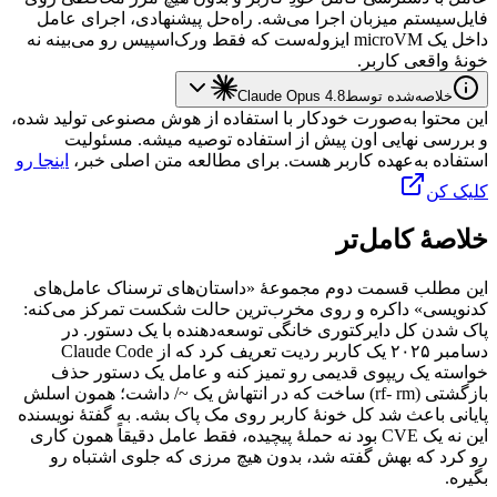
فایل‌سیستم
میزبان
اجرا
می‌شه.
راه‌حل
پیشنهادی،
اجرای
عامل
داخل
یک
microVM
ایزوله‌ست
که
فقط
ورک‌اسپیس
رو
می‌بینه
نه
خونهٔ
واقعی
کاربر.
خلاصه‌شده توسط
Claude Opus 4.8
این محتوا به‌صورت خودکار با استفاده از هوش مصنوعی تولید شده،
و بررسی نهایی اون پیش از استفاده توصیه میشه. مسئولیت
استفاده به‌عهده کاربر هست. برای مطالعه متن اصلی خبر،
اینجا رو
کلیک کن
خلاصهٔ کامل‌تر
این
مطلب
قسمت
دوم
مجموعهٔ
«داستان‌های
ترسناک
عامل‌های
کدنویسی»
داکره
و
روی
مخرب‌ترین
حالت
شکست
تمرکز
می‌کنه:
پاک
شدن
کل
دایرکتوری
خانگی
توسعه‌دهنده
با
یک
دستور.
در
دسامبر
۲۰۲۵
یک
کاربر
ردیت
تعریف
کرد
که
از
Claude Code
خواسته
یک
ریپوی
قدیمی
رو
تمیز
کنه
و
عامل
یک
دستور
حذف
بازگشتی
(
rm
-
rf
)
ساخت
که
در
انتهاش
یک
~/
داشت؛
همون
اسلش
پایانی
باعث
شد
کل
خونهٔ
کاربر
روی
مک
پاک
بشه.
به
گفتهٔ
نویسنده
این
نه
یک
CVE
بود
نه
حملهٔ
پیچیده،
فقط
عامل
دقیقاً
همون
کاری
رو
کرد
که
بهش
گفته
شد،
بدون
هیچ
مرزی
که
جلوی
اشتباه
رو
بگیره.