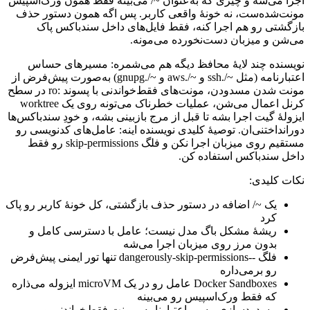
اجرا
می‌شه
و
چیزی
که
به‌عنوان
~/
می‌بینه
فقط
همون
ورک‌اسپیس
مونت‌شده‌ست،
نه
خونهٔ
واقعی
کاربر.
پس
اگه
همون
دستور
حذف
بازگشتی
رو
هم
اجرا
کنه،
فقط
فایل‌های
داخل
سندباکس
پاک
می‌شن
و
میزبان
دست‌نخورده
می‌مونه.
نویسنده
چند
لایهٔ
محافظ
دیگه
هم
می‌شمره:
مسیرهای
حساس
اعتبارنامه
(مثل
~/.
ssh
و
~/.
aws
و
~/.
gnupg
)
به‌صورت
پیش‌فرض
از
مونت
شدن
مسدودن،
مونت‌های
فقط‌خواندنی
با
پسوند
:
ro
در
سطح
کرنل
اعمال
می‌شن،
عملیات
خطرناک
می‌تونه
روی
یک
worktree
ایزولهٔ
گیت
اجرا
بشه
تا
قبل
از
مرج
بازبینی
بشه،
و
خودِ
سندباکس‌ها
دورانداختنی‌ان.
توصیهٔ
کلیدی
نویسنده
اینه:
عامل‌های
کدنویسی
رو
مستقیم
روی
میزبان
اجرا
نکن
و
فلگ
skip-permissions
رو
فقط
داخل
سندباکس
استفاده
کن.
نکات
کلیدی:
یک
~/
اضافه
در
دستور
حذف
بازگشتی،
کل
خونهٔ
کاربر
رو
پاک
کرد
ریشهٔ
مشکل
باگ
مدل
نیست؛
عامل
با
دسترسی
کامل
و
بدون
مرز
روی
میزبان
اجرا
می‌شه
فلگ
--
dangerously-skip-permissions
تنها
تور
ایمنی
پیش‌فرض
رو
برمی‌داره
Docker Sandboxes
عامل
رو
در
یک
microVM
ایزوله
می‌ذاره
که
فقط
ورک‌اسپیس
رو
می‌بینه
مسدودسازی
مسیر
اعتبارنامه،
مونت
فقط‌خواندنی
و