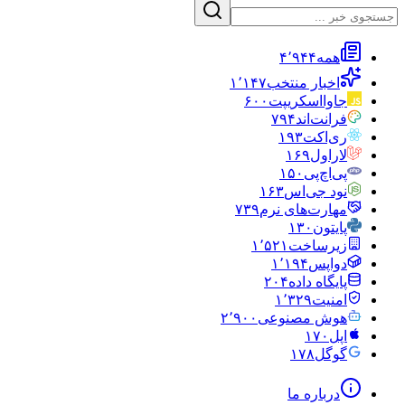
همه
۴٬۹۴۴
اخبار منتخب
۱٬۱۴۷
جاوااسکریپت
۶۰۰
فرانت‌اند
۷۹۴
ری‌اکت
۱۹۳
لاراول
۱۶۹
پی‌اچ‌پی
۱۵۰
نود جی‌اس
۱۶۳
مهارت‌های نرم
۷۳۹
پایتون
۱۳۰
زیرساخت
۱٬۵۲۱
دواپس
۱٬۱۹۴
پایگاه داده
۲۰۴
امنیت
۱٬۳۲۹
هوش مصنوعی
۲٬۹۰۰
اپل
۱۷۰
گوگل
۱۷۸
درباره ما