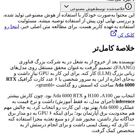
خلاصه‌شده توسط
هوش مصنوعی
این محتوا به‌صورت خودکار با استفاده از هوش مصنوعی تولید شده،
و بررسی نهایی اون پیش از استفاده توصیه میشه. مسئولیت
استفاده به‌عهده کاربر هست. برای مطالعه متن اصلی خبر،
اینجا رو
کلیک کن
خلاصهٔ کامل‌تر
نویسنده
بعد
از
خروج
از
یه
شغل
در
یه
شرکت
بزرگ
فناوری
(FAANG)
،
تصمیم
گرفت
به‌عنوان
محقق
مستقل
روی
مدل‌های
زبانی
بزرگ
(LLM)
کار
کنه.
برای
این
کار
به
GPU
نیاز
داشت
و
به‌جای
اجاره
از
ابر،
یه
سرور
شخصی
با
۶
عدد
کارت
گرافیک
RTX
6000
Ada
ساخت
که
اسمش
رو
گذاشت
«
grumbl
».
انتخاب
بین
A100
،
H100
و
RTX
6000
Ada
بود.
چون
کارش
بیشتر
inference
(اجرای
مدل،
نه
فقط
آموزش)
داشت
و
نرخ
قیمت
به
عملکرد
6000
Ada
بهتر
بود،
این
کارت
رو
انتخاب
کرد.
یه
چالش
مهم
هم
محدودیت
برق
آپارتمان
بود؛
برای
اینکه
۶
GPU
به
دو
مدار
برق
جداگانه
نیاز
داشتن،
مجبور
شد
از
دو
منبع
تغذیه
مجزا
استفاده
کنه
—
کاری
که
ریسک
ایمنی
داشت
و
برای
انجام
درستش
از
یه
متخصص
کمک
گرفت.