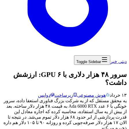
دیتی خبر
Toggle Sidebar
‏سرور ۴۸ هزار دلاری با ۶ GPU: ارزشش
داشت؟
۱۳ خرداد
هوش مصنوعی
زیرساخت
دواپس
یه
محقق
مستقل
که
از
یه
شرکت
بزرگ
فناوری
استعفا
داده،
سرور
خونگی
با
۶
عدد
RTX
6000
Ada
به
قیمت
۴۸
هزار
دلار
ساخته.
بعد
از
بیش
از
یه
سال
استفاده،
محاسبه
کرده
که
اجاره
معادل
این
قدرت
پردازشی
از
ابر
حدود
۶۸
هزار
دلار
تموم
می‌شد.
در
نتیجه
تا
الان
۱۷
هزار
دلار
صرفه‌جویی
کرده
و
روزانه
۹۰
تا
۱۰۵
دلار
هم
داره
ذخیره
می‌کنه.