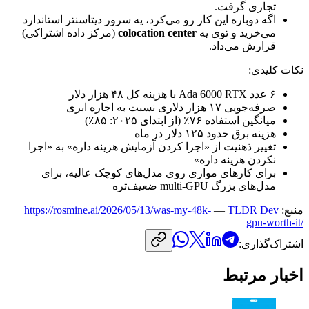
تجاری
گرفت.
اگه
دوباره
این
کار
رو
می‌کرد،
یه
سرور
دیتاسنتر
استاندارد
می‌خرید
و
توی
یه
colocation center
(مرکز
داده
اشتراکی)
قرارش
می‌داد.
نکات
کلیدی:
۶
عدد
RTX
6000
Ada
با
هزینه
کل
۴۸
هزار
دلار
صرفه‌جویی
۱۷
هزار
دلاری
نسبت
به
اجاره
ابری
میانگین
استفاده
۷۶٪
(از
ابتدای
۲۰۲۵:
۸۵٪)
هزینه
برق
حدود
۱۲۵
دلار
در
ماه
تغییر
ذهنیت
از
«اجرا
کردن
آزمایش
هزینه
داره»
به
«اجرا
نکردن
هزینه
داره»
برای
کارهای
موازی
روی
مدل‌های
کوچک
عالیه،
برای
مدل‌های
بزرگ
multi-GPU
ضعیف‌تره
منبع:
TLDR Dev
—
https://rosmine.ai/2026/05/13/was-my-48k-
gpu-worth-it/
اشتراک‌گذاری:
اخبار مرتبط