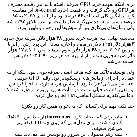
برای
اینکه
بفهمه
خرید
GPU
صرفه
داشته
یا
نه،
هر
دقیقه
مصرف
هر
GPU
رو
لاگ
گرفت
و
با
قیمت
اجاره
on-demand
ابر
مقایسه
کرد.
میانگین
کلی
استفاده
۷۶
درصد
بود
و
از
ابتدای
۲۰۲۵
به
۸۵
درصد
رسید.
نویسنده
می‌گه
انتظار
داشت
این
عدد
بالای
۹۵٪
باشه،
ولی
زمان‌های
بی‌کاری
بین
آزمایش‌ها
این
رقم
رو
پایین
آورد.
محاسبه
نهایی
اینه:
هزینه
خرید
سرور
۴۸
هزار
دلار
،
هزینه
برق
حدود
۳
هزار
دلار
(۱۲۵
دلار
در
ماه)،
و
اجاره
معادل
این
پردازش
از
ابر
تا
مارس
۲۰۲۶
حدود
۶۸
هزار
دلار
تموم
می‌شد.
پس
تا
الان
۱۷
هزار
دلار
صرفه‌جویی
شده
و
از
این
به
بعد
هر
روز
۹۰
تا
۱۰۵
دلار
هم
اضافه
می‌شه.
ولی
نویسنده
تأکید
می‌کنه
هدف
اصلی
صرفه‌جویی
نبود،
بلکه
آزادی
عمل
در
اجرای
آزمایش‌های
ریسک‌پذیر
بود.
وقتی
GPU
خودته،
احساس
می‌کنی
اجرا
نکردن
آزمایش
هزینه
داره،
نه
اجرا
کردنش.
این
تغییر
ذهنیت
خیلی
مهمه.
در
نهایت
هم
یه
پروژه
موفق
داشت
که
ادعا
می‌کنه
یه
مشکل
اساسی
LLM
ها
رو
حل
کرده.
چند
نکته
مهم
برای
کسایی
که
می‌خوان
همین
کار
رو
بکنن:
مادربردی
که
انتخاب
کرد
interconnect
(ارتباط
بین
GPU
ها)
کندی
داشت،
برای
مدل‌هایی
که
روی
چند
GPU
تقسیم
می‌شن
ضعیفه.
بیمه
رنتر
معمولی
این
سرور
رو
پوشش
نمی‌ده،
باید
بیمه